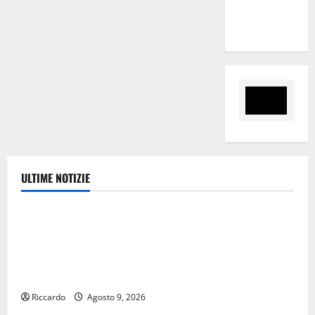
tra i due
territori”
ULTIME NOTIZIE
Ambiente
Pasquasia, Giuseppe Carta: “Al rientro dei lavori
parlamentari, urgente audizione in Commissione
Ambiente, servono chiarezza e atti, non allarmismi e
speculazioni politiche”
Riccardo
Agosto 9, 2026