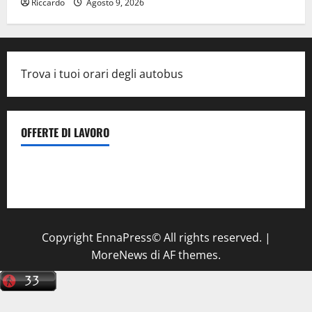
Riccardo
Agosto 9, 2026
Trova i tuoi orari degli autobus
OFFERTE DI LAVORO
Il Centro La Diagnostica di Catenanuova ricerca un
tecnico sanitario di radiologia medica
a Enna
Copyright EnnaPress© All rights reserved.
|
MoreNews
di AF themes.