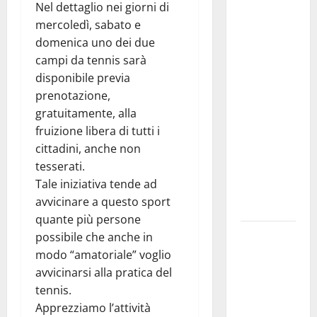
Nel dettaglio nei giorni di
Previsioni
mercoledì, sabato e
Meteo
domenica uno dei due
Enna: Nuova
campi da tennis sarà
probabilità
disponibile previa
di
prenotazione,
temporali
gratuitamente, alla
pomeridiani.
fruizione libera di tutti i
Temperature
cittadini, anche non
stabili, due
tesserati.
gradi circa
Tale iniziativa tende ad
sopra
avvicinare a questo sport
media.
quante più persone
Il sindaco di
possibile che anche in
Enna
modo “amatoriale” voglio
Mirello
avvicinarsi alla pratica del
Crisafulli
tennis.
incontra il
Apprezziamo l’attività