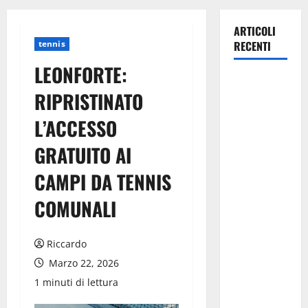
ARTICOLI
tennis
RECENTI
LEONFORTE:
Pasquasia,
RIPRISTINATO
Giuseppe
Carta: “Al
L’ACCESSO
rientro dei
GRATUITO AI
lavori
parlamentari,
CAMPI DA TENNIS
urgente
audizione in
COMUNALI
Commissione
Ambiente,
Riccardo
servono
Marzo 22, 2026
chiarezza e
1 minuti di lettura
atti, non
allarmismi