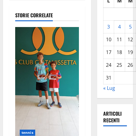
L
M
M
z
STORIE CORRELATE
i
3
4
5
o
10
11
12
n
17
18
19
e
24
25
26
a
31
r
« Lug
t
i
ARTICOLI
RECENTI
c
tennis
Pasquasia,