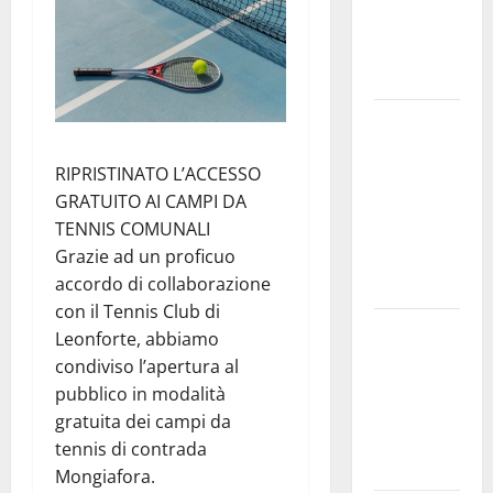
e
speculazioni
politiche”
Pasquasia:
uno dei più
RIPRISTINATO L’ACCESSO
grandi
GRATUITO AI CAMPI DA
“Buchi
TENNIS COMUNALI
Neri” della
Grazie ad un proficuo
Regione
accordo di collaborazione
Sicilia
con il Tennis Club di
Enna questa
Leonforte, abbiamo
sera al
condiviso l’apertura al
piazzale
pubblico in modalità
Euno “Il
gratuita dei campi da
Barbiere di
tennis di contrada
Siviglia”
Mongiafora.