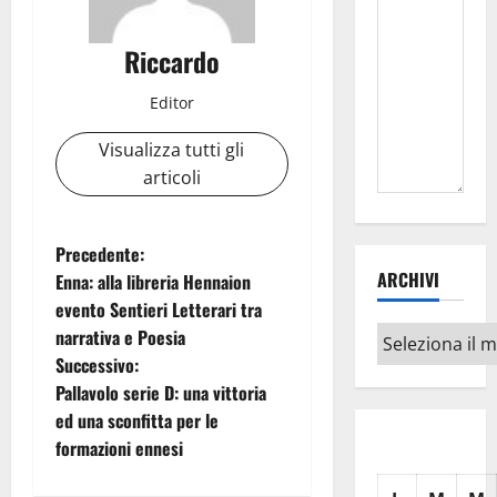
Riccardo
Editor
Visualizza tutti gli
articoli
N
Precedente:
ARCHIVI
Enna: alla libreria Hennaion
a
evento Sentieri Letterari tra
Archivi
narrativa e Poesia
v
Successivo:
i
Pallavolo serie D: una vittoria
ed una sconfitta per le
g
formazioni ennesi
a