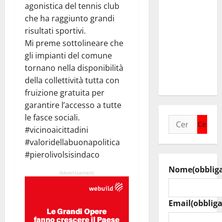
collega di
agonistica del tennis club
Caltanissetta
che ha raggiunto grandi
Walter
risultati sportivi.
Tesauro
Mi preme sottolineare che
“Sinergia
gli impianti del comune
tra i due
tornano nella disponibilità
territori”
della collettività tutta con
fruizione gratuita per
garantire l’accesso a tutte
le fasce sociali.
Ricerca
#vicinoaicittadini
per:
#valoridellabuonapolitica
#pierolivolsisindaco
Nome
(obblig
Advertisement
Email
(obbliga