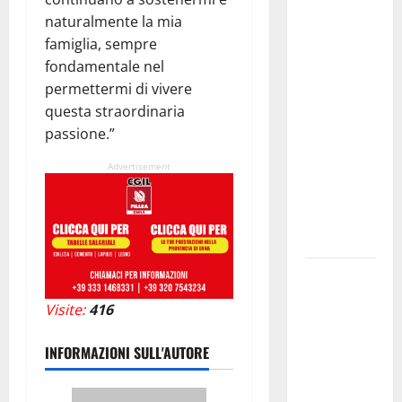
GANGI
naturalmente la mia
ILLUMINA
famiglia, sempre
LA SUA
fondamentale nel
TRADIZIONE
permettermi di vivere
CON
questa straordinaria
“AGNUNI
passione.”
BINIDITTU”
Advertisement
GRAZIE A
PROGETTO
DEMOCRAZIA
PARTECIPATA
PINETA FEST
2026: L’11
Visite:
416
AGOSTO
ROBERTO
INFORMAZIONI SULL'AUTORE
CIUFOLI A
PETRALIA