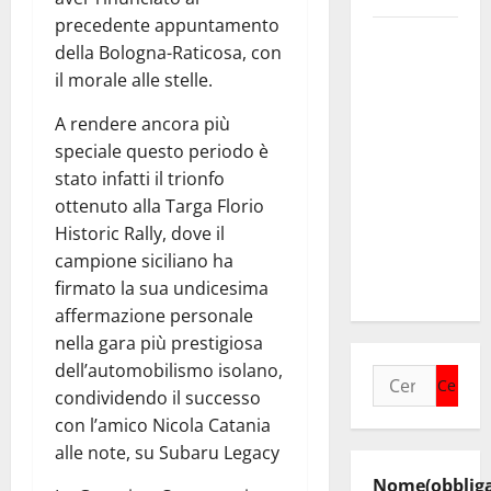
precedente appuntamento
Regione.
della Bologna-Raticosa, con
Pellegrino a
il morale alle stelle.
Mannino
“Ignora le
A rendere ancora più
basi dei
speciale questo periodo è
rapporti fra
stato infatti il trionfo
istizuaioni.
ottenuto alla Targa Florio
Ormai è in
Historic Rally, dove il
campagna
campione siciliano ha
elettorale”
firmato la sua undicesima
affermazione personale
nella gara più prestigiosa
dell’automobilismo isolano,
Ricerca
condividendo il successo
per:
con l’amico Nicola Catania
alle note, su Subaru Legacy
Nome
(obblig