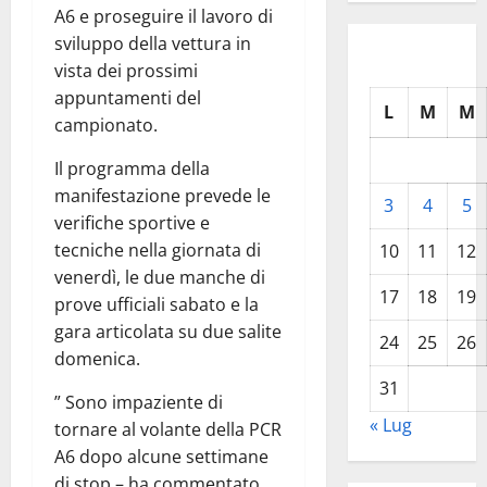
A6 e proseguire il lavoro di
sviluppo della vettura in
vista dei prossimi
appuntamenti del
L
M
M
campionato.
Il programma della
manifestazione prevede le
3
4
5
verifiche sportive e
tecniche nella giornata di
10
11
12
venerdì, le due manche di
17
18
19
prove ufficiali sabato e la
gara articolata su due salite
24
25
26
domenica.
31
” Sono impaziente di
« Lug
tornare al volante della PCR
A6 dopo alcune settimane
di stop – ha commentato