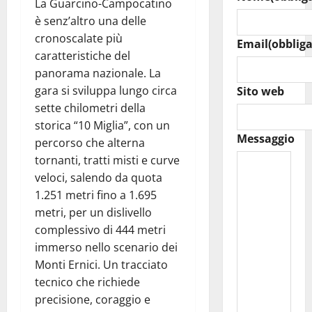
La Guarcino-Campocatino
è senz’altro una delle
cronoscalate più
Email
(obbliga
caratteristiche del
panorama nazionale. La
gara si sviluppa lungo circa
Sito web
sette chilometri della
storica “10 Miglia”, con un
Messaggio
percorso che alterna
tornanti, tratti misti e curve
veloci, salendo da quota
1.251 metri fino a 1.695
metri, per un dislivello
complessivo di 444 metri
immerso nello scenario dei
Monti Ernici. Un tracciato
tecnico che richiede
precisione, coraggio e