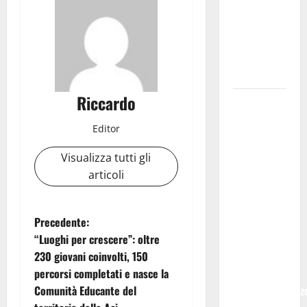
SOPRANA
CON
“RIDERE IN
ORDINE
ALFABETICO”
Riccardo
Domenica 9
agosto andrà
Editor
in
scena “Orfeo
Visualizza tutti gli
ed
articoli
Euridice”,
concerto-
N
Precedente:
spettacolo
“Luoghi per crescere”: oltre
sand-art
a
230 giovani coinvolti, 150
con
percorsi completati e nasce la
Stefania
v
Comunità Educante del
Bruno e Vincenz