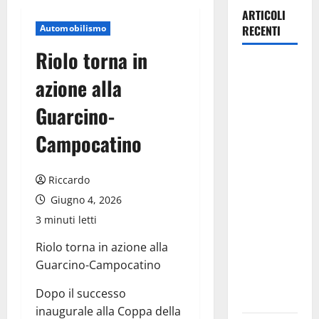
ARTICOLI
Automobilismo
RECENTI
Riolo torna in
Manovra
azione alla
regionale:
Fp Cgil, Cisl
Guarcino-
Fp, Sadirs,
Campocatino
Ugl e Uil Fp
esprimono
apprezzamento
Riccardo
per il
Giugno 4, 2026
rispetto
3 minuti letti
degli
impegni
Riolo torna in azione alla
assunti sul
Guarcino-Campocatino
salario
Dopo il successo
accessorio
inaugurale alla Coppa della