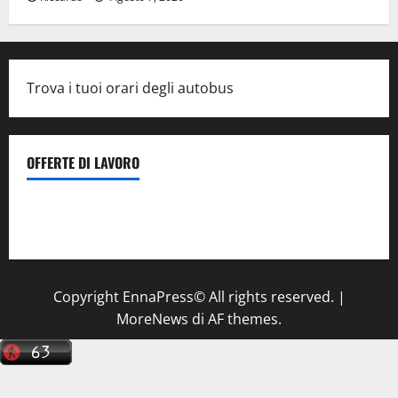
Trova i tuoi orari degli autobus
OFFERTE DI LAVORO
Il Centro La Diagnostica di Catenanuova ricerca un
tecnico sanitario di radiologia medica
a Enna
Copyright EnnaPress© All rights reserved.
|
MoreNews
di AF themes.