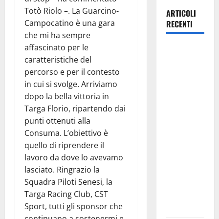
Totò Riolo –. La Guarcino-
ARTICOLI
Campocatino è una gara
RECENTI
che mi ha sempre
affascinato per le
Manovra
caratteristiche del
regionale:
percorso e per il contesto
Fp Cgil, Cisl
in cui si svolge. Arriviamo
Fp, Sadirs,
dopo la bella vittoria in
Ugl e Uil Fp
Targa Florio, ripartendo dai
esprimono
punti ottenuti alla
apprezzamento
Consuma. L’obiettivo è
per il
quello di riprendere il
rispetto
lavoro da dove lo avevamo
degli
lasciato. Ringrazio la
impegni
Squadra Piloti Senesi, la
assunti sul
Targa Racing Club, CST
salario
Sport, tutti gli sponsor che
accessorio
continuano a sostenermi e