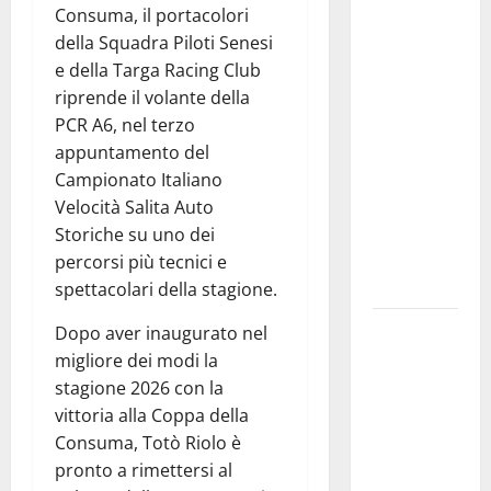
GANGI
Consuma, il portacolori
ILLUMINA
della Squadra Piloti Senesi
LA SUA
e della Targa Racing Club
TRADIZIONE
riprende il volante della
CON
PCR A6, nel terzo
“AGNUNI
appuntamento del
BINIDITTU”
Campionato Italiano
GRAZIE A
Velocità Salita Auto
PROGETTO
Storiche su uno dei
DEMOCRAZIA
percorsi più tecnici e
PARTECIPATA
spettacolari della stagione.
PINETA FEST
Dopo aver inaugurato nel
2026: L’11
migliore dei modi la
AGOSTO
stagione 2026 con la
ROBERTO
vittoria alla Coppa della
CIUFOLI A
Consuma, Totò Riolo è
PETRALIA
pronto a rimettersi al