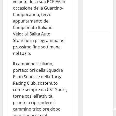
SOPRANA
volante della sua PCR A6 in
CON
occasione della Guarcino-
“RIDERE IN
Campocatino, terzo
ORDINE
appuntamento del
ALFABETICO”
Campionato Italiano
Velocità Salita Auto
Domenica 9
Storiche in programma nel
agosto andrà
prossimo fine settimana
in
nel Lazio.
scena “Orfeo
ed
Il campione siciliano,
Euridice”,
portacolori della Squadra
concerto-
Piloti Senesi e della Targa
spettacolo
Racing Club, sostenuto
sand-art
come sempre da CST Sport,
con
torna così all’attività,
Stefania
pronto a riprendere il
Bruno e Vincenz
cammino tricolore dopo
Bruno.
aver rinunciato al