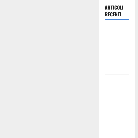
ARTICOLI
RECENTI
Piazza
Armerina: il
12 agosto
Lella
Analfino in
concerto
Estate
ennese:
questa sera
all’eremo di
Montesalvo
spettacolo
di Daniele
Ronco