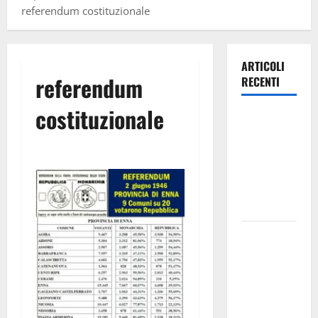
referendum costituzionale
ARTICOLI
referendum
RECENTI
costituzionale
Piazza
Armerina: il
12 agosto
Lella
Analfino in
concerto
Estate
ennese:
questa sera
all’eremo di
Montesalvo