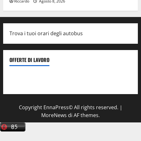
Riccardo
Agosto 8, 2026
Trova i tuoi orari degli autobus
OFFERTE DI LAVORO
Il Centro La Diagnostica di Catenanuova ricerca un
tecnico sanitario di radiologia medica
a Enna
Copyright EnnaPress© All rights reserved.
|
MoreNews
di AF themes.