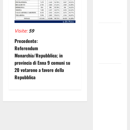
spettacolo
di Daniele
Ronco
Villarosa: il
Visite:
59
9 agosto
N
Precedente:
Francesco
Referendum
Nicolosi in
a
Monarchia/Repubblica; in
concerto
provincia di Enna 9 comuni su
v
Enna:
20 votarono a favore della
autista dela
i
Repubblica
servizio
g
urbano
mette in
a
sicurezza
due
z
persone
i
rimaste con