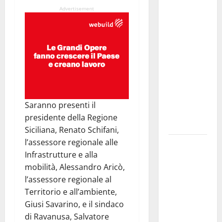
rilasciati i
Advertisement
nulla osta
per
assunzioni
in Regione.
Albano:
«Impegno
mantenuto,
siamo vicini
Saranno presenti il
alle
presidente della Regione
vittime»
Siciliana, Renato Schifani,
l’assessore regionale alle
Ddl
Infrastrutture e alla
Coesione e
mobilità, Alessandro Aricò,
crescita,
l’assessore regionale al
Dagnino:
Territorio e all’ambiente,
«Manovra
Giusi Savarino, e il sindaco
attua la
di Ravanusa, Salvatore
visione del