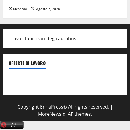
visione del governo riportata nel Defr»
Riccardo
Agosto 7, 2026
Trova i tuoi orari degli autobus
OFFERTE DI LAVORO
Il Centro La Diagnostica di Catenanuova ricerca un
tecnico sanitario di radiologia medica
a Enna
Copyright EnnaPress© All rights reserved.
|
MoreNews
di AF themes.