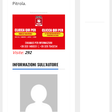
Pitrola.
governo
riportata
Advertisement
nel Defr»
Agricoltura,
167 milioni
per la
filiera
agroalimentare:
Visite:
292
pubblicate
INFORMAZIONI SULL'AUTORE
le
graduatorie
provvisorie.
Sammartino:
«Risposte
rapide alle
imprese del
settore»