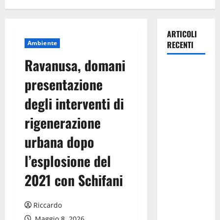
ARTICOLI
Ambiente
RECENTI
Ravanusa, domani
Appalti
presentazione
pubblici a
Messina, il
degli interventi di
plauso della
rigenerazione
Fillea Cgil
Sicilia e
urbana dopo
della Fillea
Cgil
l’esplosione del
Messina alla
2021 con Schifani
Procura
della
Repubblica
Riccardo
e alle Forze
Maggio 8, 2026