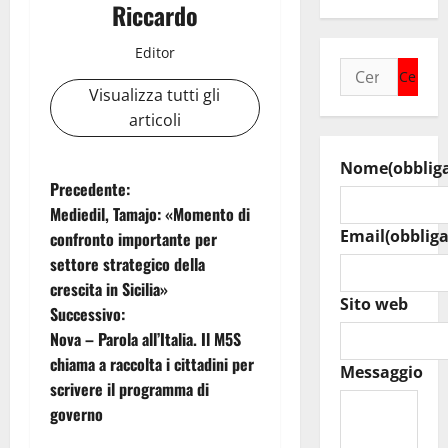
Riccardo
Editor
Ricerca
per:
Visualizza tutti gli
articoli
Nome
(obblig
N
Precedente:
Mediedil, Tamajo: «Momento di
a
Email
(obbliga
confronto importante per
settore strategico della
v
crescita in Sicilia»
Sito web
i
Successivo:
Nova – Parola all’Italia. Il M5S
g
chiama a raccolta i cittadini per
Messaggio
scrivere il programma di
a
governo