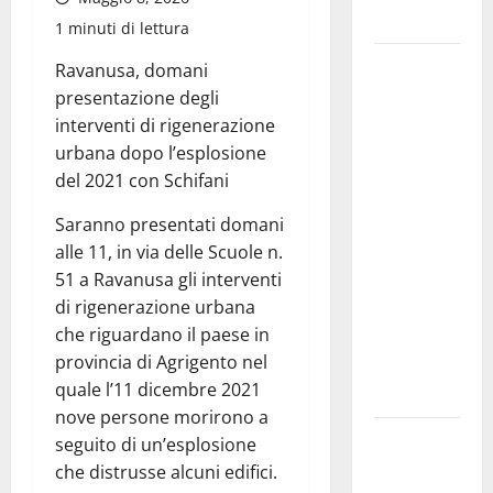
dell’Ordine
1 minuti di lettura
Castello di
Ravanusa, domani
Lombardia,
presentazione degli
crolla un
interventi di rigenerazione
masso della
urbana dopo l’esplosione
cinta
del 2021 con Schifani
muraria:
Saranno presentati domani
chiusa
alle 11, in via delle Scuole n.
parzialmente
51 a Ravanusa gli interventi
la strada
di rigenerazione urbana
perimetrale,
che riguardano il paese in
convocato
provincia di Agrigento nel
un tavolo
quale l’11 dicembre 2021
tecnico
nove persone morirono a
Violenza di
seguito di un’esplosione
genere,
che distrusse alcuni edifici.