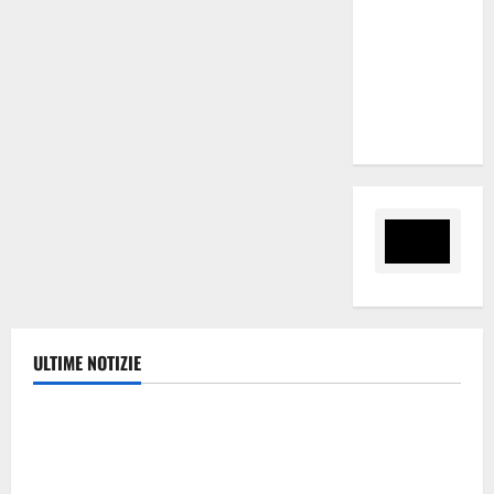
Sammartino:
«Risposte
rapide alle
imprese del
settore»
ULTIME NOTIZIE
sindacati
Appalti pubblici a Messina, il plauso della Fillea Cgil
Sicilia e della Fillea Cgil Messina alla Procura della
Repubblica e alle Forze dell’Ordine