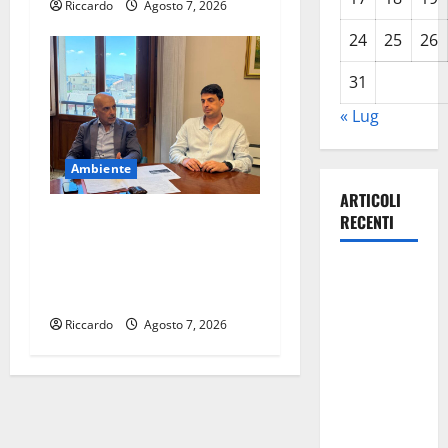
Riccardo
Agosto 7, 2026
24
25
26
31
« Lug
Ambiente
ARTICOLI
Cimitero pieno di erbacce:
RECENTI
l’assessore Lombardo
assicura interventi in tempi
Appalti
celeri di Mario Pagaria
pubblici a
Messina, il
Riccardo
Agosto 7, 2026
plauso della
Fillea Cgil
Sicilia e
della Fillea