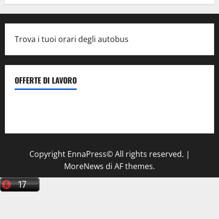
Trova i tuoi orari degli autobus
OFFERTE DI LAVORO
Il Centro La Diagnostica di Catenanuova ricerca un
tecnico sanitario di radiologia medica
a Enna
Copyright EnnaPress© All rights reserved.
|
MoreNews
di AF themes.