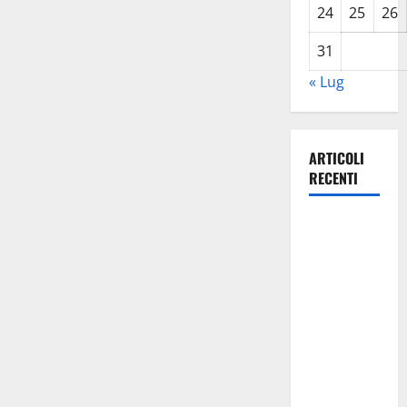
24
25
26
31
« Lug
ARTICOLI
RECENTI
Caronia
(Noi
Moderati):
“Basta
valzer di
poltrone, a
Palermo
serve un
programma