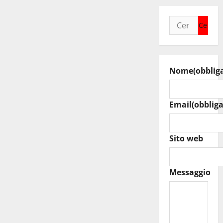
Ricerca
per:
Nome
(obblig
Email
(obbliga
Sito web
Messaggio