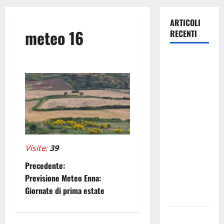
ARTICOLI
meteo 16
RECENTI
Caronia
(Noi
Moderati):
“Basta
valzer di
poltrone, a
Palermo
serve un
Visite:
39
programma
N
Precedente:
per giovani
Previsione Meteo Enna:
e servizi
a
Giornate di prima estate
efficienti
v
POSTE