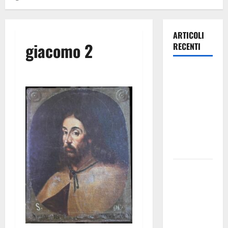
ARTICOLI
giacomo 2
RECENTI
Archivio di
Stato: 𝐀
𝐂𝐞𝐧𝐭𝐮𝐫𝐢𝐩𝐞
𝐥’𝐚𝐜𝐪𝐮𝐚
𝐝𝐢𝐯𝐞𝐧𝐭𝐚 𝐮𝐧
𝐩𝐫𝐨𝐠𝐞𝐭𝐭𝐨 𝐝𝐢
𝐟𝐮𝐭𝐮𝐫𝐨
All’ennese
Cinzia
Longo il
Premio
Rosa