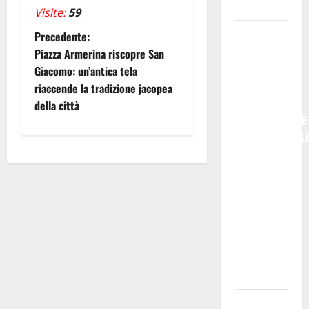
Balistreri
Visite:
59
Giuseppe
N
Precedente:
Germanà:
Piazza Armerina riscopre San
a
RIPARTIRE
Giacomo: un’antica tela
DA STURZO,
riaccende la tradizione jacopea
v
NON
della città
SEMPLICEMENTE
i
COMMEMORARL
g
### Corpi
intermedi e
a
Terzo
Settore
z
come
i
infrastruttura
democratica
o
del Paese
n
Futuro