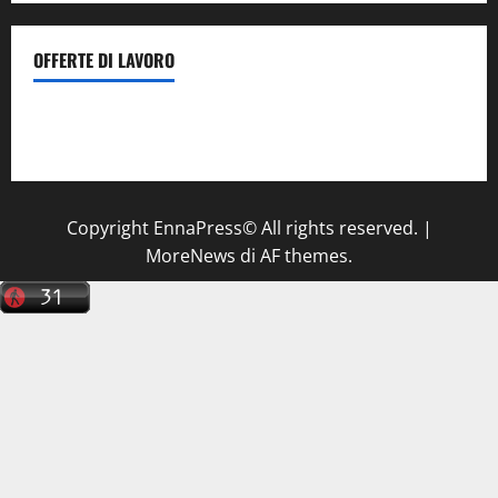
OFFERTE DI LAVORO
Il Centro La Diagnostica di Catenanuova ricerca un
tecnico sanitario di radiologia medica
a Enna
Copyright EnnaPress© All rights reserved.
|
MoreNews
di AF themes.