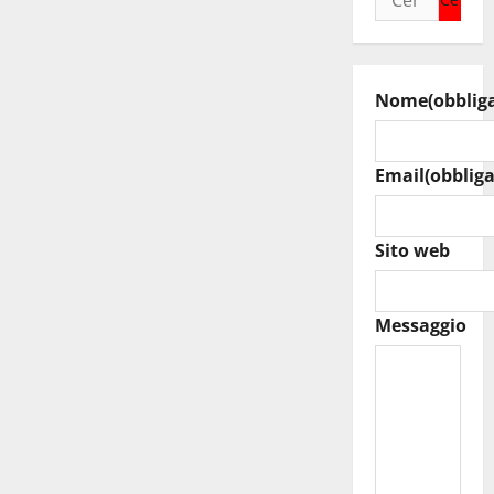
per:
Nome
(obblig
Email
(obbliga
Sito web
Messaggio