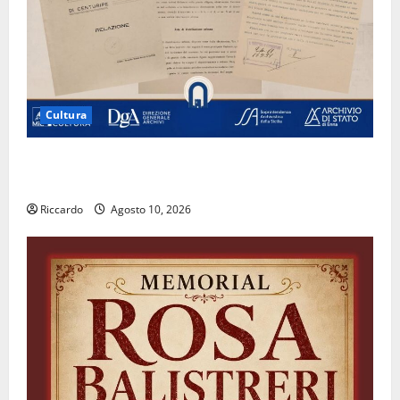
Cultura
Archivio di Stato: 𝐀 𝐂𝐞𝐧𝐭𝐮𝐫𝐢𝐩𝐞 𝐥’𝐚𝐜𝐪𝐮𝐚 𝐝𝐢𝐯𝐞𝐧𝐭𝐚 𝐮𝐧
𝐩𝐫𝐨𝐠𝐞𝐭𝐭𝐨 𝐝𝐢 𝐟𝐮𝐭𝐮𝐫𝐨
Riccardo
Agosto 10, 2026