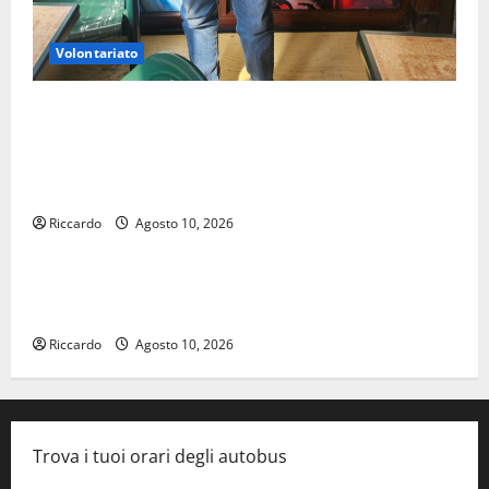
Volontariato
Giuseppe Germanà: RIPARTIRE DA STURZO, NON
SEMPLICEMENTE COMMEMORARLO ### Corpi
intermedi e Terzo Settore come infrastruttura
democratica del Paese
Riccardo
Agosto 10, 2026
Viabilità
Futuro Nazionale Enna: informazione sui lavori della
Strada Panoramica
Riccardo
Agosto 10, 2026
Trova i tuoi orari degli autobus