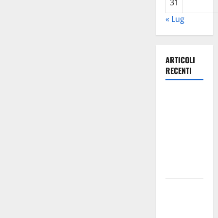
31
« Lug
ARTICOLI
RECENTI
Archivio di
Stato: 𝐀
𝐂𝐞𝐧𝐭𝐮𝐫𝐢𝐩𝐞
𝐥’𝐚𝐜𝐪𝐮𝐚
𝐝𝐢𝐯𝐞𝐧𝐭𝐚 𝐮𝐧
𝐩𝐫𝐨𝐠𝐞𝐭𝐭𝐨 𝐝𝐢
𝐟𝐮𝐭𝐮𝐫𝐨
All’ennese
Cinzia
Longo il