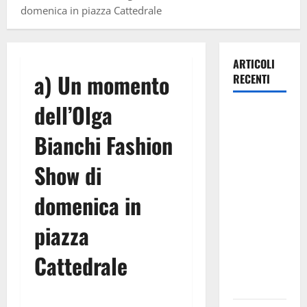
domenica in piazza Cattedrale
ARTICOLI
a) Un momento
RECENTI
dell’Olga
Mythos
Troina
Bianchi Fashion
Festival,
gran finale
Show di
con Leo
domenica in
Gullotta: l’8
agosto in
piazza
scena
“Τειρεσίας
Cattedrale
– Tiresia –
Teiresías”