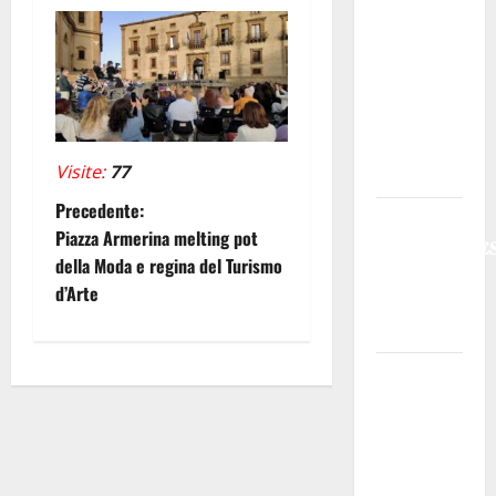
Previsioni
Meteo
Enna: Oggi
più
instabile e
un po’ meno
Visite:
77
caldo.
N
Precedente:
𝐄𝐒𝐓𝐀𝐓𝐄
Piazza Armerina melting pot
𝐑𝐄𝐆𝐀𝐋𝐁𝐔𝐓𝐄
a
della Moda e regina del Turismo
𝟐𝟎𝟐𝟔 –
d’Arte
v
𝐅𝐄𝐒𝐓𝐀 𝐃𝐈
𝐒𝐀𝐍 𝐕𝐈𝐓𝐎
i
Editoria,
g
approvata
la
a
graduatoria
definitiva