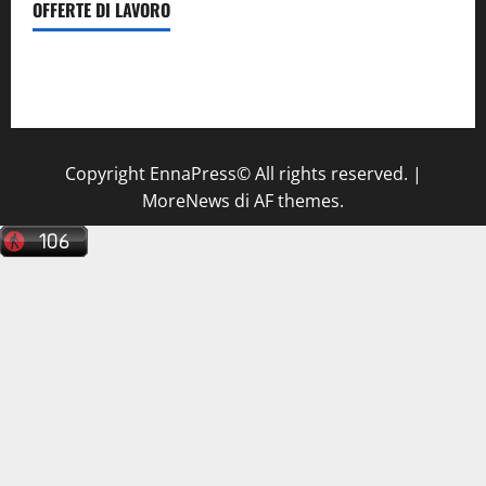
OFFERTE DI LAVORO
Il Centro La Diagnostica di Catenanuova ricerca un
tecnico sanitario di radiologia medica
a Enna
Copyright EnnaPress© All rights reserved.
|
MoreNews
di AF themes.