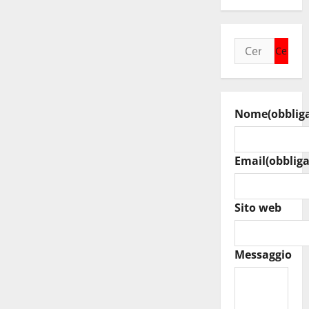
l
o
Ricerca
per:
Nome
(obblig
Email
(obbliga
Sito web
Messaggio