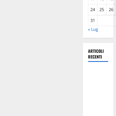
24
25
26
31
« Lug
ARTICOLI
RECENTI
Mythos
Troina
Festival,
gran finale
con Leo
Gullotta: l’8
agosto in
scena