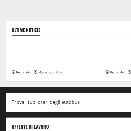
ULTIME NOTIZIE
Politica
economia
Caronia (Noi Moderati): “Basta valzer di
POSTE ITAL
poltrone, a Palermo serve un programma
CON “SEGU
per giovani e servizi efficienti
VIENE IN V
Riccardo
Agosto 6, 2026
Riccardo
Trova i tuoi orari degli autobus
OFFERTE DI LAVORO