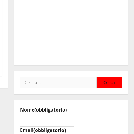
Temporale: a lavoro i volontari. Auto bloccata ad
Enna bassa
DEFINITO IL PROGRAMMA DELLA SETTIMA EDIZIONE
DEL MARZAMEMI CINEFEST
Salute, giunta regionale nomina Sabrina Cillia alla
direzione del Cefpas
Ricerca
per:
Nome
(obbligatorio)
Email
(obbligatorio)