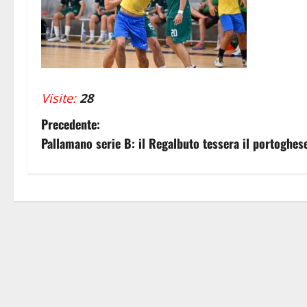
Visite:
28
N
Precedente:
Pallamano serie B: il Regalbuto tessera il portoghes
a
v
i
g
a
z