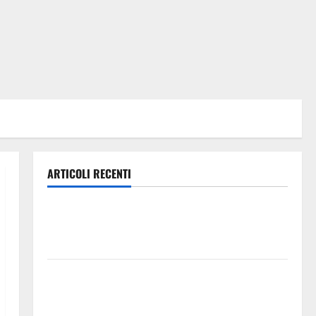
ARTICOLI RECENTI
Caronia (Noi Moderati): “Basta valzer di poltrone, a
Palermo serve un programma per giovani e servizi
efficienti
POSTE ITALIANE: IN PROVINCIA DI ENNA CON
“SEGUIMI” LA CORRISPONDENZA VIENE IN VACANZA
CON TE