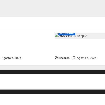
Ambiente
IANE: IN PROVINCIA DI ENNA
IMI” LA CORRISPONDENZA
Temporale: a lavoro i volonta
ACANZA CON TE
bloccata ad Enna bassa
Agosto 6, 2026
Riccardo
Agosto 6, 2026