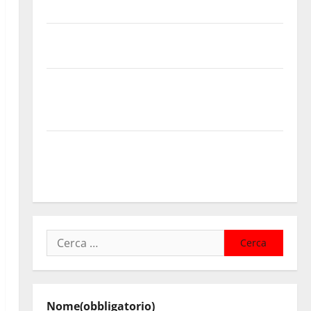
Regione Sicilia
Enna questa sera al piazzale Euno “Il Barbiere di
Siviglia”
Previsioni Meteo Enna: Nuova probabilità di
temporali pomeridiani. Temperature stabili, due
gradi circa sopra media.
Il sindaco di Enna Mirello Crisafulli incontra il
collega di Caltanissetta Walter Tesauro “Sinergia tra
i due territori”
Ricerca
per:
Nome
(obbligatorio)