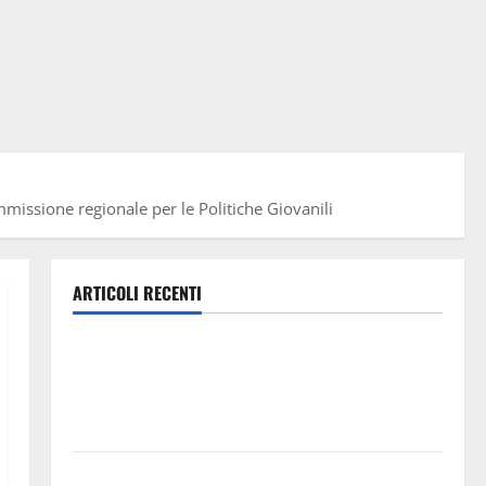
missione regionale per le Politiche Giovanili
ARTICOLI RECENTI
Pasquasia, Giuseppe Carta: “Al rientro dei lavori
parlamentari, urgente audizione in Commissione
Ambiente, servono chiarezza e atti, non allarmismi e
speculazioni politiche”
Pasquasia: uno dei più grandi “Buchi Neri” della