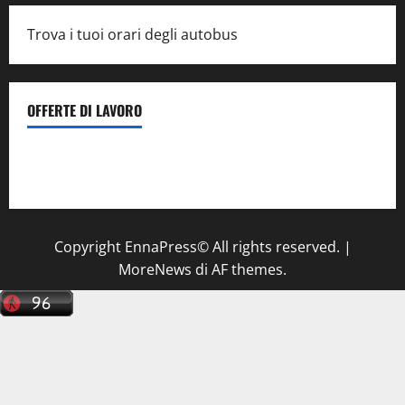
Trova i tuoi orari degli autobus
OFFERTE DI LAVORO
Il Centro La Diagnostica di Catenanuova ricerca un
tecnico sanitario di radiologia medica
a Enna
Copyright EnnaPress© All rights reserved.
|
MoreNews
di AF themes.