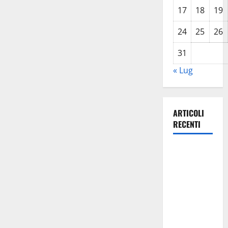
17
18
19
24
25
26
31
« Lug
ARTICOLI
RECENTI
Lavoro.
Venezia
(PD):
“Depositato
ddl all’ARS
per
valorizzare