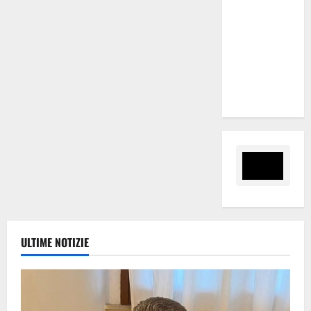
le iscrizioni
al 6°
Slalom
Città di
Alessandria
della Rocca
ULTIME NOTIZIE