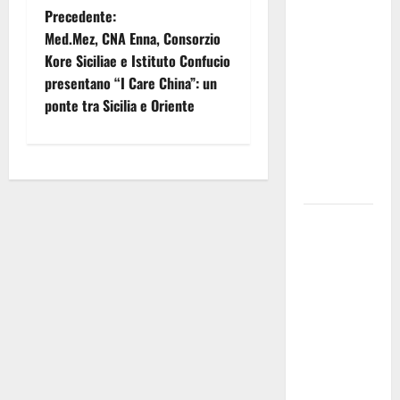
“Notte
N
Precedente:
dell’Assunta”:
Med.Mez, CNA Enna, Consorzio
a
il 14 agosto
Kore Siciliae e Istituto Confucio
musica,
presentano “I Care China”: un
v
spettacolo,
ponte tra Sicilia e Oriente
gastronomia
i
e una
g
sorpresa di
mezzanotte.
a
Sanità: Non
z
riconosciuto
il Buono
i
Pasto:
sindacato
o
Nursind
n
avvia una
vertenza a
e