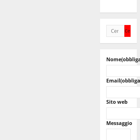
della Rocca
Ricerca
per:
Nome
(obblig
Email
(obbliga
Sito web
Messaggio