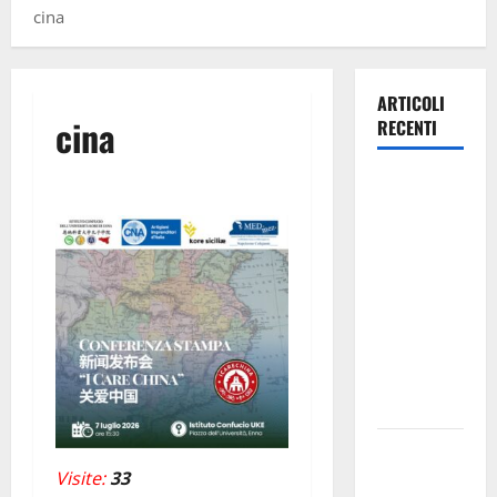
cina
ARTICOLI
cina
RECENTI
Lavoro.
Venezia
(PD):
“Depositato
ddl all’ARS
per
valorizzare
le imprese
domestiche”
Pergusa si
prepara alla
Visite:
33