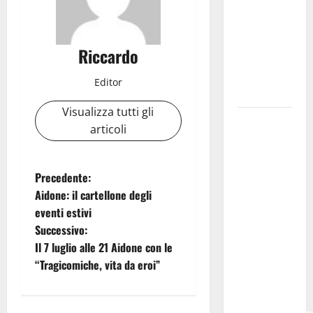
PETRALIA
SOPRANA
CON
Riccardo
“RIDERE IN
ORDINE
Editor
ALFABETICO”
Visualizza tutti gli
Domenica 9
articoli
agosto andrà
in
scena “Orfeo
N
Precedente:
ed
Aidone: il cartellone degli
a
Euridice”,
eventi estivi
concerto-
Successivo:
v
spettacolo
Il 7 luglio alle 21 Aidone con le
sand-art
i
“Tragicomiche, vita da eroi”
con
g
Stefania