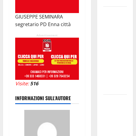
accessorio
GANGI
GIUSEPPE SEMINARA
ILLUMINA
segretario PD Enna città
LA SUA
TRADIZIONE
Advertisement
CON
“AGNUNI
BINIDITTU”
GRAZIE A
PROGETTO
DEMOCRAZIA
Visite:
516
PARTECIPATA
INFORMAZIONI SULL'AUTORE
PINETA FEST
2026: L’11
AGOSTO
ROBERTO
CIUFOLI A