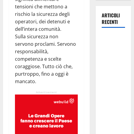
tensioni che mettono a
rischio la sicurezza degli
ARTICOLI
operatori, dei detenuti e
RECENTI
dell’intera comunità.
Sulla sicurezza non
Manovra
servono proclami. Servono
regionale:
responsabilità,
Fp Cgil, Cisl
competenza e scelte
Fp, Sadirs,
coraggiose. Tutto ciò che,
Ugl e Uil Fp
purtroppo, fino a oggi è
esprimono
mancato.
apprezzamento
per il
Advertisement
rispetto
degli
impegni
assunti sul
salario