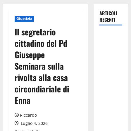
ARTICOLI
Giustizia
RECENTI
Il segretario
Manovra
cittadino del Pd
regionale:
Fp Cgil, Cisl
Giuseppe
Fp, Sadirs,
Seminara sulla
Ugl e Uil Fp
esprimono
rivolta alla casa
apprezzamento
per il
circondiariale di
rispetto
Enna
degli
impegni
assunti sul
Riccardo
salario
Luglio 4, 2026
accessorio