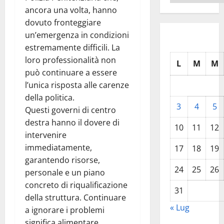
ancora una volta, hanno
dovuto fronteggiare
un’emergenza in condizioni
estremamente difficili. La
loro professionalità non
L
M
M
può continuare a essere
l’unica risposta alle carenze
della politica.
3
4
5
Questi governi di centro
destra hanno il dovere di
10
11
12
intervenire
immediatamente,
17
18
19
garantendo risorse,
24
25
26
personale e un piano
concreto di riqualificazione
31
della struttura. Continuare
« Lug
a ignorare i problemi
significa alimentare