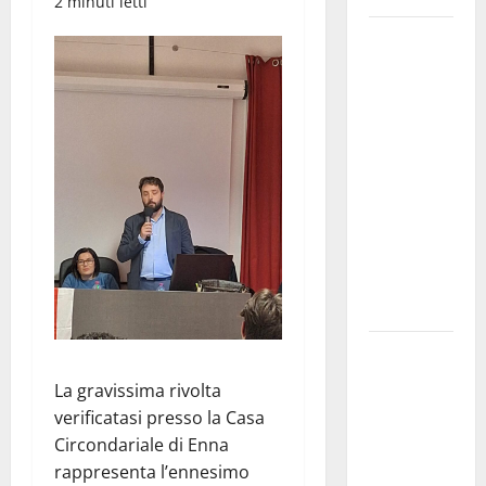
2 minuti letti
GANGI
ILLUMINA
LA SUA
TRADIZIONE
CON
“AGNUNI
BINIDITTU”
GRAZIE A
PROGETTO
DEMOCRAZIA
PARTECIPATA
PINETA FEST
2026: L’11
La gravissima rivolta
AGOSTO
verificatasi presso la Casa
ROBERTO
Circondariale di Enna
CIUFOLI A
rappresenta l’ennesimo