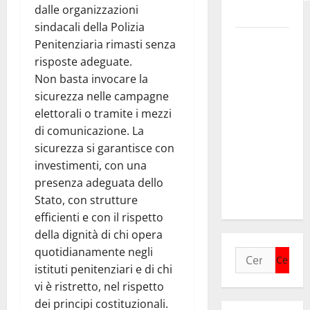
dalle organizzazioni
Bruno.
sindacali della Polizia
Regione.
Penitenziaria rimasti senza
Pellegrino a
risposte adeguate.
Mannino
Non basta invocare la
“Ignora le
sicurezza nelle campagne
basi dei
elettorali o tramite i mezzi
rapporti fra
di comunicazione. La
istizuaioni.
sicurezza si garantisce con
Ormai è in
investimenti, con una
campagna
presenza adeguata dello
elettorale”
Stato, con strutture
efficienti e con il rispetto
della dignità di chi opera
quotidianamente negli
Ricerca
istituti penitenziari e di chi
per:
vi è ristretto, nel rispetto
dei principi costituzionali.