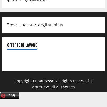
Riccardo
Agosto 7, 2026
Trova i tuoi orari degli autobus
OFFERTE DI LAVORO
Il Centro La Diagnostica di Catenanuova ricerca un
tecnico sanitario di radiologia medica
a Enna
Copyright EnnaPress© All rights reserved.
|
MoreNews
di AF themes.