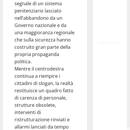
PETRALIA
segnale di un sistema
SOPRANA
penitenziario lasciato
CON
nell’abbandono da un
“RIDERE IN
Governo nazionale e da
ORDINE
una maggioranza regionale
ALFABETICO”
che sulla sicurezza hanno
costruito gran parte della
Domenica 9
propria propaganda
agosto andrà
politica.
in
Mentre il centrodestra
scena “Orfeo
continua a riempire i
ed
cittadini di slogan, la realtà
Euridice”,
restituisce un quadro fatto
concerto-
di carenza di personale,
spettacolo
strutture obsolete,
sand-art
interventi di
con
ristrutturazione rinviati e
Stefania
allarmi lanciati da tempo
Bruno e Vincenz