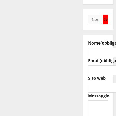
Ricerca
per:
Nome
(obblig
Email
(obbliga
Sito web
Messaggio