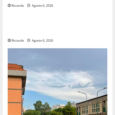
Riccardo
Agosto 6, 2026
economia
POSTE ITALIANE: IN PROVINCIA DI ENNA CON
“SEGUIMI” LA CORRISPONDENZA VIENE IN VACANZA
CON TE
Riccardo
Agosto 6, 2026