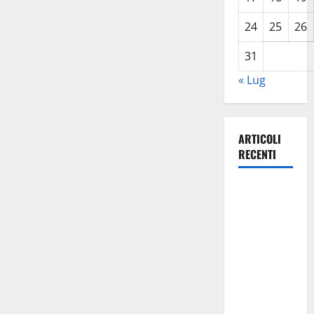
24
25
26
31
« Lug
ARTICOLI
RECENTI
Caronia
(Noi
Moderati):
“Basta
valzer di
poltrone, a
Palermo
serve un