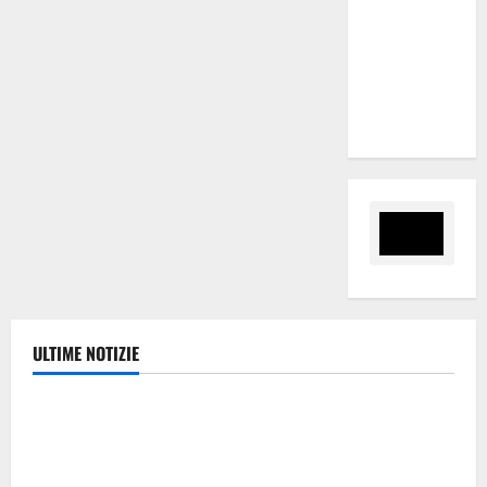
nomina
Sabrina
Cillia alla
direzione
del Cefpas
ULTIME NOTIZIE
Politica
Caronia (Noi Moderati): “Basta valzer di poltrone, a
Palermo serve un programma per giovani e servizi
efficienti