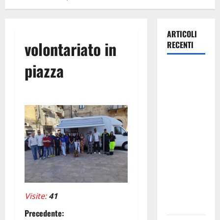
ARTICOLI
volontariato in
RECENTI
piazza
Caronia
(Noi
Moderati):
“Basta
valzer di
poltrone, a
Palermo
serve un
programma
per giovani
e servizi
Visite:
41
efficienti
N
Precedente: