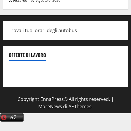
Riccardo
Agosto 6, 2026
Trova i tuoi orari degli autobus
OFFERTE DI LAVORO
Il Centro La Diagnostica di Catenanuova ricerca un
tecnico sanitario di radiologia medica
a Enna
Copyright EnnaPress© All rights reserved.
|
MoreNews
di AF themes.