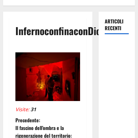
ARTICOLI
InfernoconfinaconDio3
RECENTI
Previsioni
Meteo
Enna: Ieri
nubifragio a
Enna. Oggi
ancora
possibilità
di
temporali
Visite:
31
pomeridiani
N
Precedente:
teoricamente
Il fascino dell’ombra e la
meno
a
rigenerazione del territorio:
diffusi