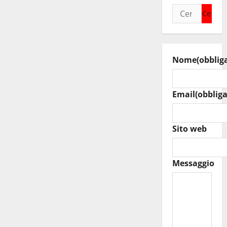
Ricerca
per:
Nome
(obblig
Email
(obbliga
Sito web
Messaggio