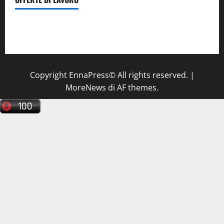
Il Centro La Diagnostica di Catenanuova ricerca un
tecnico sanitario di radiologia medica
a Enna
Copyright EnnaPress© All rights reserved.
|
MoreNews
di AF themes.