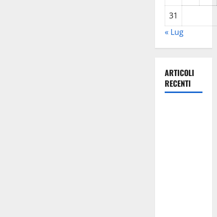
31
« Lug
ARTICOLI
RECENTI
Previsioni
Meteo
Enna: Ieri
nubifragio a
Enna. Oggi
ancora
possibilità
di
temporali