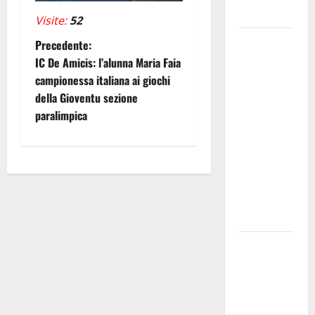
accessorio
Visite:
52
GANGI
N
Precedente:
ILLUMINA
IC De Amicis: l’alunna Maria Faia
a
LA SUA
campionessa italiana ai giochi
TRADIZIONE
della Gioventu sezione
v
CON
paralimpica
“AGNUNI
i
BINIDITTU”
g
GRAZIE A
PROGETTO
a
DEMOCRAZIA
PARTECIPATA
z
PINETA FEST
i
2026: L’11
o
AGOSTO
ROBERTO