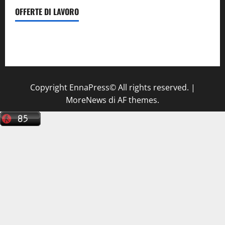
OFFERTE DI LAVORO
Il Centro La Diagnostica di Catenanuova ricerca un
tecnico sanitario di radiologia medica
a Enna
Copyright EnnaPress© All rights reserved.
|
MoreNews
di AF themes.