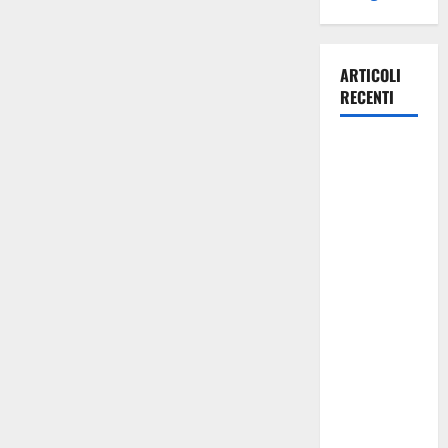
ARTICOLI
RECENTI
Manovra
regionale:
Fp Cgil, Cisl
Fp, Sadirs,
Ugl e Uil Fp
esprimono
apprezzamento
per il
rispetto
degli
impegni
assunti sul