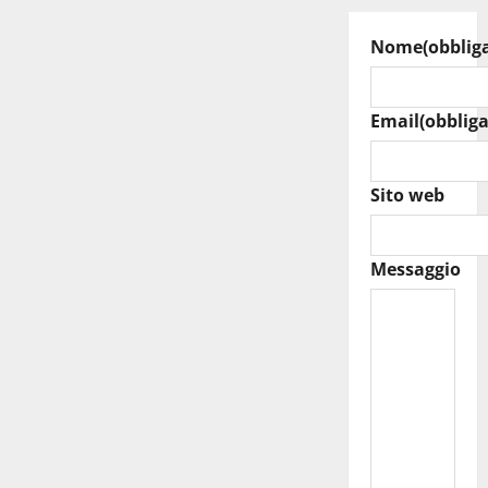
Nome
(obblig
Email
(obbliga
Sito web
Messaggio