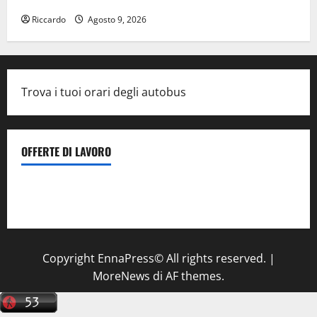
Riccardo
Agosto 9, 2026
Trova i tuoi orari degli autobus
OFFERTE DI LAVORO
Il Centro La Diagnostica di Catenanuova ricerca un
tecnico sanitario di radiologia medica
a Enna
Copyright EnnaPress© All rights reserved.
|
MoreNews
di AF themes.