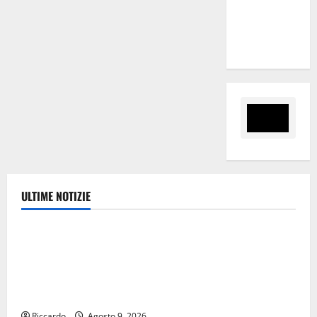
“Sinergia
tra i due
territori”
ULTIME NOTIZIE
Ambiente
Pasquasia, Giuseppe Carta: “Al rientro dei lavori
parlamentari, urgente audizione in Commissione
Ambiente, servono chiarezza e atti, non allarmismi e
speculazioni politiche”
Riccardo
Agosto 9, 2026