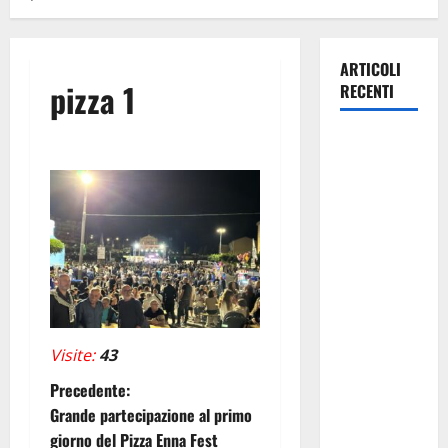
ARTICOLI
pizza 1
RECENTI
Pasquasia,
Giuseppe
Carta: “Al
rientro dei
lavori
parlamentari,
urgente
audizione in
Commissione
Visite:
43
Ambiente,
N
Precedente:
servono
Grande partecipazione al primo
chiarezza e
a
giorno del Pizza Enna Fest
atti, non