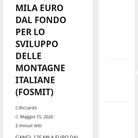
MILA EURO
Meteo
Enna:
DAL FONDO
Oggi più
PER LO
instabile
e un po’
SVILUPPO
meno
caldo.
DELLE
𝐄𝐒𝐓𝐀𝐓𝐄
MONTAGNE
𝐑𝐄𝐆𝐀𝐋𝐁𝐔𝐓𝐄
ITALIANE
𝟐𝟎𝟐𝟔 –
𝐅𝐄𝐒𝐓𝐀 𝐃𝐈
(FOSMIT)
𝐒𝐀𝐍 𝐕𝐈𝐓𝐎
Riccardo
Editoria,
approvata
Maggio 15, 2026
la
2 minuti letti
graduatoria
GANGI, 125 MILA EURO DAL