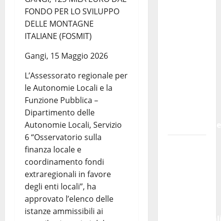
definitiva
FONDO PER LO SVILUPPO
dei
DELLE MONTAGNE
contributi
ITALIANE (FOSMIT)
della
Regione
Gangi, 15 Maggio 2026
2026.
L’Assessorato regionale per
Schifani:
le Autonomie Locali e la
«Favoriamo
Funzione Pubblica –
pluralismo
Dipartimento delle
e crescita
Autonomie Locali, Servizio
professional
6 “Osservatorio sulla
U.I.R. e
finanza locale e
CESFAT:
coordinamento fondi
al centro
extraregionali in favore
legalità,
degli enti locali”, ha
formazione
approvato l’elenco delle
e valori
istanze ammissibili ai
costituzional