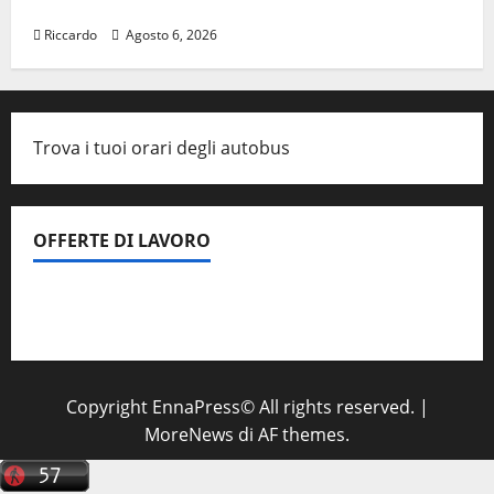
formazione e valori costituzionali
Riccardo
Agosto 6, 2026
Trova i tuoi orari degli autobus
OFFERTE DI LAVORO
Il Centro La Diagnostica di Catenanuova ricerca un
tecnico sanitario di radiologia medica
a Enna
Copyright EnnaPress© All rights reserved.
|
MoreNews
di AF themes.