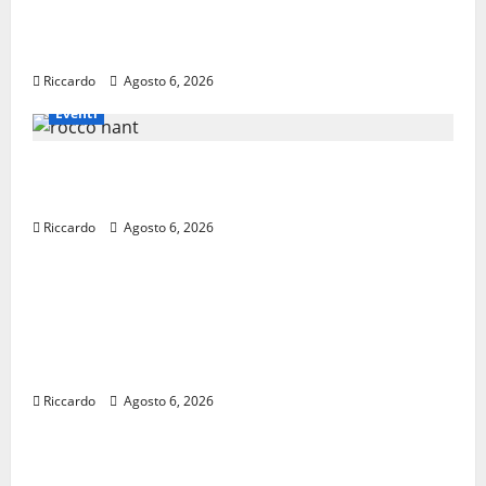
Previsioni Meteo Enna: Oggi più instabile e
un po’ meno caldo.
Riccardo
Agosto 6, 2026
Eventi
𝐄𝐒𝐓𝐀𝐓𝐄 𝐑𝐄𝐆𝐀𝐋𝐁𝐔𝐓𝐄𝐒𝐄 𝟐𝟎𝟐𝟔 – 𝐅𝐄𝐒𝐓𝐀 𝐃𝐈
𝐒𝐀𝐍 𝐕𝐈𝐓𝐎
Riccardo
Agosto 6, 2026
economia
Editoria, approvata la graduatoria
definitiva dei contributi della Regione 2026.
Schifani: «Favoriamo pluralismo e crescita
professionale»
Riccardo
Agosto 6, 2026
legalità
U.I.R. e CESFAT: al centro legalità,