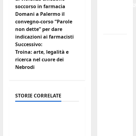
𝐑𝐄𝐆𝐀𝐋𝐁𝐔𝐓𝐄
soccorso in farmacia
v
𝟐𝟎𝟐𝟔 –
Domani a Palermo il
𝐅𝐄𝐒𝐓𝐀 𝐃𝐈
i
convegno-corso “Parole
𝐒𝐀𝐍 𝐕𝐈𝐓𝐎
non dette” per dare
g
indicazioni ai farmacisti
Editoria,
Successivo:
a
approvata
Troina: arte, legalità e
la
z
ricerca nel cuore dei
graduatoria
Nebrodi
definitiva
i
dei
o
contributi
della
STORIE CORRELATE
n
economia
Regione
2026.
e
Editoria, approvata la
Schifani:
graduatoria definitiva
a
«Favoriamo
dei contributi della
pluralismo