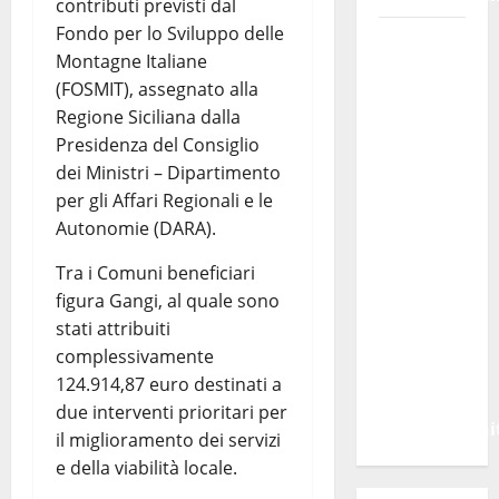
contributi previsti dal
Fondo per lo Sviluppo delle
Voucher
Montagne Italiane
sportivi,
(FOSMIT), assegnato alla
solo 6
Regione Siciliana dalla
giorni per
Presidenza del Consiglio
fare
dei Ministri – Dipartimento
domanda.
per gli Affari Regionali e le
Marano
Autonomie (DARA).
“Regione
proroghi
Tra i Comuni beneficiari
scadenza
figura Gangi, al quale sono
o
stati attribuiti
negherà
complessivamente
a tanti
124.914,87 euro destinati a
ragazzi
due interventi prioritari per
un’opportuni
il miglioramento dei servizi
e della viabilità locale.