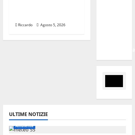
Mediterraneo: come
proroghi
sta cambiando l’export
scadenza
delle PMI italiane
o
Riccardo
Agosto 5, 2026
negherà
a tanti
ragazzi
un’opportuni
ULTIME NOTIZIE
Ambiente