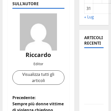
SULL'AUTORE
31
« Lug
ARTICOLI
RECENTI
Riccardo
Previsioni
Meteo
Editor
Enna:
Visualizza tutti gli
Oggi più
articoli
instabile
e un po’
meno
N
Precedente:
caldo.
Sempre più donne vittime
a
𝐄𝐒𝐓𝐀𝐓𝐄
di violenza chiedono