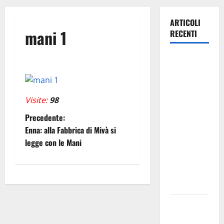
ARTICOLI
mani 1
RECENTI
Giochi di
Quartiere e
Calcio
Balilla
Visite:
98
Umano:
N
Precedente:
tradizione e
Enna: alla Fabbrica di Mivà si
innovazione
a
legge con le Mani
per la festa
v
della
Madonna dè
i
Carusi
g
Manovrina,
Anci Sicilia: