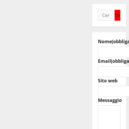
Ricerca
per:
Nome
(obblig
Email
(obbliga
Sito web
Messaggio