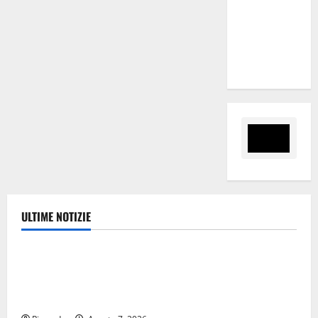
programma
per giovani
e servizi
efficienti
ULTIME NOTIZIE
Eventi
Giochi di Quartiere e Calcio Balilla Umano:
tradizione e innovazione per la festa della Madonna
dè Carusi