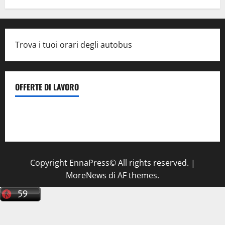
Trova i tuoi orari degli autobus
OFFERTE DI LAVORO
Il Centro La Diagnostica di Catenanuova ricerca un
tecnico sanitario di radiologia medica
a Enna
Copyright EnnaPress© All rights reserved.
|
MoreNews
di AF themes.