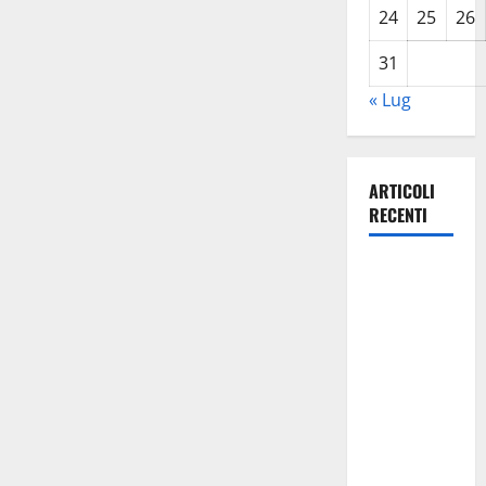
24
25
26
31
« Lug
ARTICOLI
RECENTI
Giochi di
Quartiere e
Calcio
Balilla
Umano:
tradizione e
innovazione
per la festa