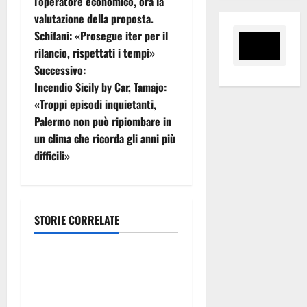
a
l’operatore economico, ora la
valutazione della proposta.
v
Schifani: «Prosegue iter per il
i
rilancio, rispettati i tempi»
Successivo:
g
Incendio Sicily by Car, Tamajo:
«Troppi episodi inquietanti,
a
Palermo non può ripiombare in
z
un clima che ricorda gli anni più
difficili»
i
o
STORIE CORRELATE
n
economia
e
Il Sud Italia e nuove rotte
a
nel Mediterraneo: come sta
cambiando l’export delle