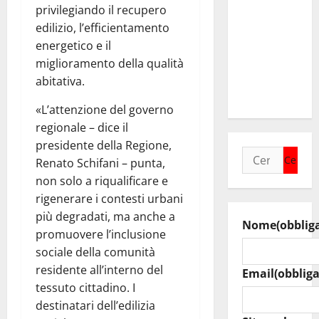
sostegno
privilegiando il recupero
delle
edilizio, l’efficientamento
imprese
energetico e il
colpite da
miglioramento della qualità
calamità
abitativa.
naturali
«L’attenzione del governo
regionale – dice il
presidente della Regione,
Ricerca
Renato Schifani – punta,
per:
non solo a riqualificare e
rigenerare i contesti urbani
più degradati, ma anche a
Nome
(obblig
promuovere l’inclusione
sociale della comunità
residente all’interno del
Email
(obbliga
tessuto cittadino. I
destinatari dell’edilizia