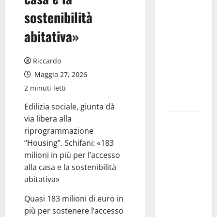
Il Sud Italia
sostenibilità
e nuove
rotte nel
abitativa»
Mediterraneo:
come sta
Riccardo
cambiando
Maggio 27, 2026
l’export
2 minuti letti
delle PMI
italiane
Edilizia sociale, giunta dà
via libera alla
Palermo
riprogrammazione
Capitale,
“Housing”. Schifani: «183
Caronia:
milioni in più per l’accesso
“Bene il
alla casa e la sostenibilità
progetto di
abitativa»
Varchi Lo
diciamo da
Quasi 183 milioni di euro in
tempo:
più per sostenere l’accesso