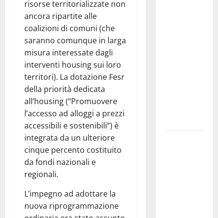
risorse territorializzate non
Caserma
ancora ripartite alle
rinasce:
coalizioni di comuni (che
nasce
saranno comunque in larga
“Hope
misura interessate dagli
House –
interventi housing sui loro
Casa della
territori). La dotazione Fesr
Speranza”,
della priorità dedicata
il nuovo
all’housing (“Promuovere
cuore della
l’accesso ad alloggi a prezzi
comunità
accessibili e sostenibili”) è
integrata da un ulteriore
Il Sud Italia
cinque percento costituito
e nuove
da fondi nazionali e
rotte nel
regionali.
Mediterraneo:
come sta
L’impegno ad adottare la
cambiando
nuova riprogrammazione
l’export