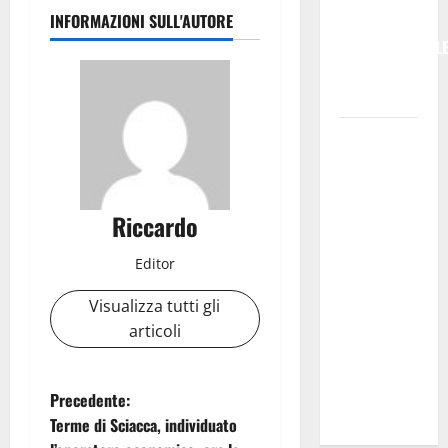
INFORMAZIONI SULL'AUTORE
MUSICA
INTERNAZIONAL
TRA ROCK E
JAZZ
Pesca,
Masaf: 3
milioni per
il Fondo di
Riccardo
solidarietà
nazionale a
Editor
sostegno
Visualizza tutti gli
delle
articoli
imprese
colpite da
calamità
N
Precedente:
naturali
Terme di Sciacca, individuato