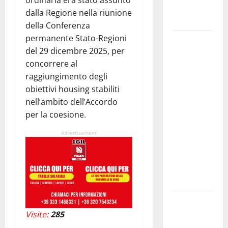
ordinaria era stato assunto
delle PMI
dalla Regione nella riunione
italiane
della Conferenza
permanente Stato-Regioni
Palermo
del 29 dicembre 2025, per
Capitale,
concorrere al
Caronia:
raggiungimento degli
“Bene il
obiettivi housing stabiliti
progetto di
nell’ambito dell’Accordo
Varchi Lo
per la coesione.
diciamo da
tempo:
Advertisement
cambiare
registro,
ma anche
guida”
GANGI,
CINQUE
Visite:
285
NOTTI DI