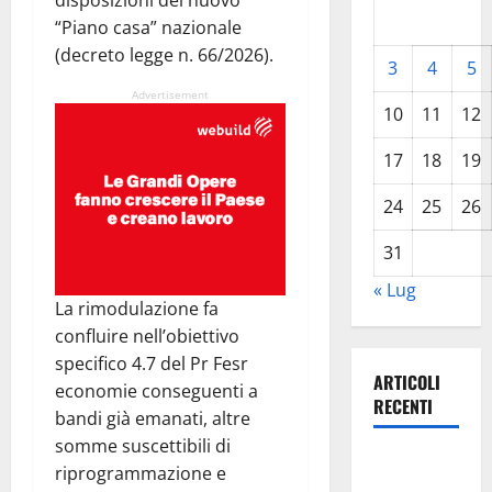
disposizioni del nuovo
“Piano casa” nazionale
(decreto legge n. 66/2026).
3
4
5
Advertisement
10
11
12
17
18
19
24
25
26
31
« Lug
La rimodulazione fa
confluire nell’obiettivo
specifico 4.7 del Pr Fesr
ARTICOLI
economie conseguenti a
RECENTI
bandi già emanati, altre
somme suscettibili di
Pergusa,
riprogrammazione e
l’ex