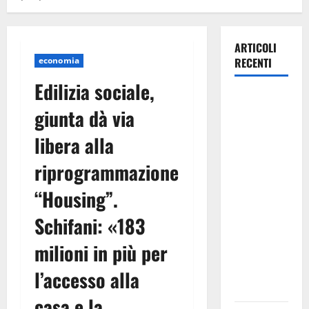
ARTICOLI
economia
RECENTI
Edilizia sociale,
Pergusa,
giunta dà via
l’ex
Caserma
libera alla
rinasce:
riprogrammazione
nasce
“Hope
“Housing”.
House –
Casa della
Schifani: «183
Speranza”,
milioni in più per
il nuovo
cuore della
l’accesso alla
comunità
casa e la