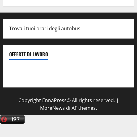
Trova i tuoi orari degli autobus
OFFERTE DI LAVORO
Il Centro La Diagnostica di Catenanuova ricerca un
tecnico sanitario di radiologia medica
a Enna
Copyright EnnaPress© All rights reserved.
|
MoreNews
di AF themes.