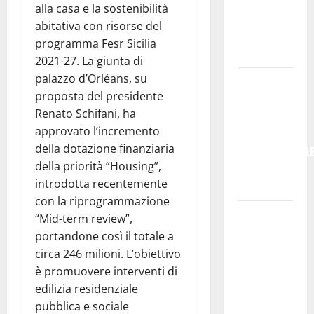
cambiare
alla casa e la sostenibilità
registro,
abitativa con risorse del
ma anche
programma Fesr Sicilia
guida”
2021-27. La giunta di
palazzo d’Orléans, su
GANGI,
proposta del presidente
CINQUE
Renato Schifani, ha
NOTTI DI
approvato l’incremento
MUSICA
della dotazione finanziaria
INTERNAZIONAL
della priorità “Housing”,
TRA ROCK E
introdotta recentemente
JAZZ
con la riprogrammazione
Pesca,
“Mid-term review”,
Masaf: 3
portandone così il totale a
milioni per
circa 246 milioni. L’obiettivo
il Fondo di
è promuovere interventi di
solidarietà
edilizia residenziale
nazionale a
pubblica e sociale