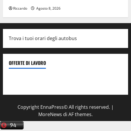
una precisa strategia”
Riccardo
Agosto 8, 2026
Trova i tuoi orari degli autobus
OFFERTE DI LAVORO
Il Centro La Diagnostica di Catenanuova ricerca un
tecnico sanitario di radiologia medica
a Enna
Copyright EnnaPress© All rights reserved.
|
MoreNews
di AF themes.