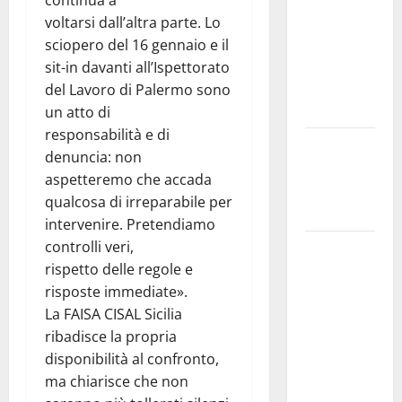
continua a
Inizia la
voltarsi dall’altra parte. Lo
notte del
sciopero del 16 gennaio e il
23° Rally
sit-in davanti all’Ispettorato
Tirreno
del Lavoro di Palermo sono
Messina
un atto di
responsabilità e di
Assoro il 9
denuncia: non
agosto
aspetteremo che accada
raduno
qualcosa di irreparabile per
bandistico
intervenire. Pretendiamo
controlli veri,
On Fabio
rispetto delle regole e
Venezia
risposte immediate».
sempre più
La FAISA CISAL Sicilia
vicino al
ribadisce la propria
ritorno a
disponibilità al confronto,
Leonforte
ma chiarisce che non
del trittico