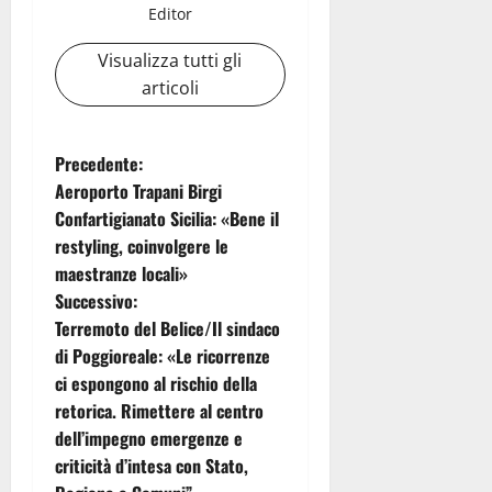
Editor
Visualizza tutti gli
articoli
N
Precedente:
Aeroporto Trapani Birgi
a
Confartigianato Sicilia: «Bene il
restyling, coinvolgere le
v
maestranze locali»
i
Successivo:
Terremoto del Belice/Il sindaco
g
di Poggioreale: «Le ricorrenze
ci espongono al rischio della
a
retorica. Rimettere al centro
z
dell’impegno emergenze e
criticità d’intesa con Stato,