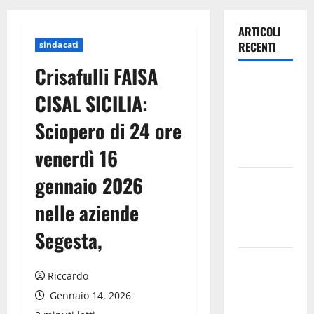
ARTICOLI
sindacati
RECENTI
Crisafulli FAISA
Inizia la
CISAL SICILIA:
notte del
23° Rally
Sciopero di 24 ore
Tirreno
venerdì 16
Messina
gennaio 2026
Assoro il 9
agosto
nelle aziende
raduno
bandistico
Segesta,
On Fabio
Riccardo
Venezia
sempre più
Gennaio 14, 2026