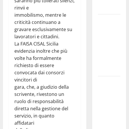
saranno più tollerati silenzi,
del Giudizio
rinvii e
Universale
immobilismo, mentre le
On Stefania
criticità continuano a
Marino
gravare esclusivamente su
“Politiche
lavoratori e cittadini.
per
La FAISA CISAL Sicilia
l’agricoltura
evidenzia inoltre che più
senza una
volte ha formalmente
precisa
richiesto di essere
strategia”
convocata dai consorzi
vincitori di
Etna Valley.
gara, che, a giudizio della
72 mln per
scrivente, rivestono un
servizio
ruolo di responsabilità
idrico.
diretta nella gestione del
Timarchio
servizio, in quanto
“Governo
affidatari
Schifani