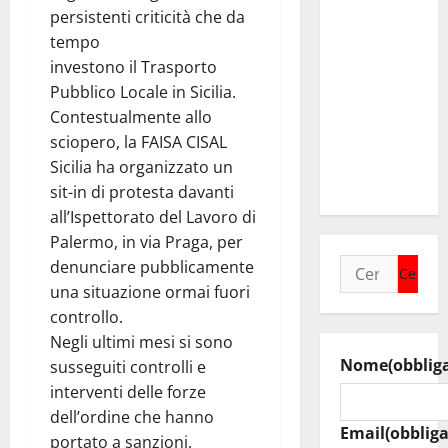
idrico.
persistenti criticità che da
Timarchio
tempo
“Governo
investono il Trasporto
Schifani
Pubblico Locale in Sicilia.
mantiene
Contestualmente allo
impegni per
sciopero, la FAISA CISAL
intervento
Sicilia ha organizzato un
strategico”
sit-in di protesta davanti
all’Ispettorato del Lavoro di
Palermo, in via Praga, per
Ricerca
denunciare pubblicamente
per:
una situazione ormai fuori
controllo.
Negli ultimi mesi si sono
Nome
(obblig
susseguiti controlli e
interventi delle forze
dell’ordine che hanno
Email
(obbliga
portato a sanzioni,