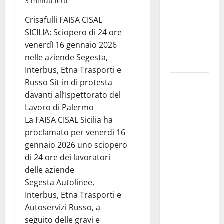
vicino al
3 minuti letti
ritorno a
Crisafulli FAISA CISAL
Leonforte
SICILIA: Sciopero di 24 ore
del trittico
venerdì 16 gennaio 2026
del Giudizio
nelle aziende Segesta,
Universale
Interbus, Etna Trasporti e
On Stefania
Russo Sit-in di protesta
Marino
davanti all’Ispettorato del
“Politiche
Lavoro di Palermo
per
La FAISA CISAL Sicilia ha
l’agricoltura
proclamato per venerdì 16
senza una
gennaio 2026 uno sciopero
precisa
di 24 ore dei lavoratori
strategia”
delle aziende
Segesta Autolinee,
Etna Valley.
Interbus, Etna Trasporti e
72 mln per
Autoservizi Russo, a
servizio
seguito delle gravi e