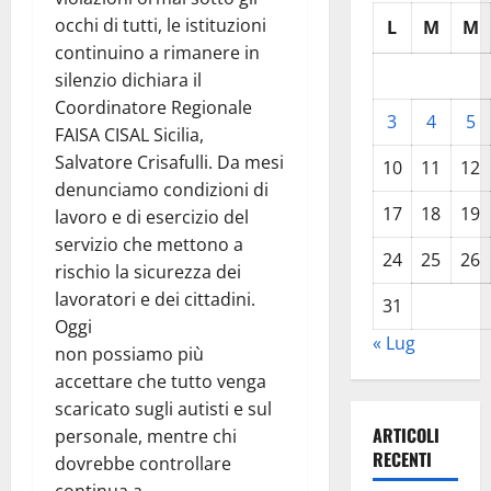
occhi di tutti, le istituzioni
L
M
M
continuino a rimanere in
silenzio dichiara il
Coordinatore Regionale
3
4
5
FAISA CISAL Sicilia,
Salvatore Crisafulli. Da mesi
10
11
12
denunciamo condizioni di
17
18
19
lavoro e di esercizio del
servizio che mettono a
24
25
26
rischio la sicurezza dei
lavoratori e dei cittadini.
31
Oggi
« Lug
non possiamo più
accettare che tutto venga
scaricato sugli autisti e sul
ARTICOLI
personale, mentre chi
RECENTI
dovrebbe controllare