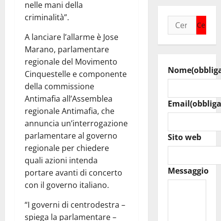
nelle mani della
criminalità”.
Ricerca
per:
A lanciare l’allarme è Jose
Marano, parlamentare
regionale del Movimento
Nome
(obblig
Cinquestelle e componente
della commissione
Antimafia all’Assemblea
Email
(obbliga
regionale Antimafia, che
annuncia un’interrogazione
parlamentare al governo
Sito web
regionale per chiedere
quali azioni intenda
Messaggio
portare avanti di concerto
con il governo italiano.
“I governi di centrodestra –
spiega la parlamentare –