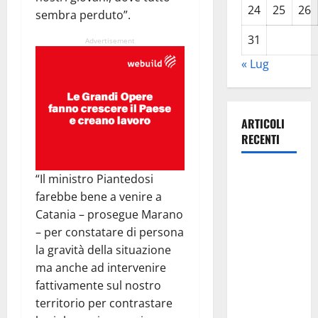
24
25
26
sembra perduto”.
31
Advertisement
« Lug
ARTICOLI
RECENTI
Lavoro.
“Il ministro Piantedosi
Venezia
farebbe bene a venire a
(PD):
Catania – prosegue Marano
“Depositato
– per constatare di persona
ddl all’ARS
la gravità della situazione
per
ma anche ad intervenire
valorizzare
fattivamente sul nostro
le imprese
territorio per contrastare
domestiche”