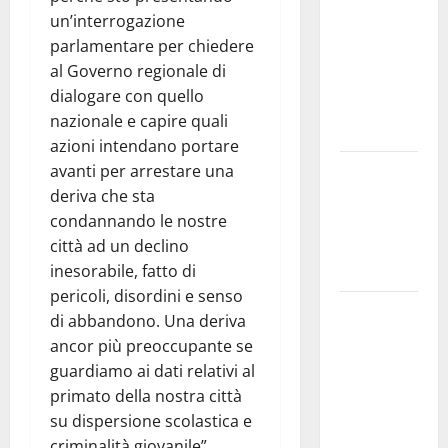
Nursind
un’interrogazione
avvia una
parlamentare per chiedere
vertenza a
al Governo regionale di
Asp e Oasi
dialogare con quello
Maria SS
nazionale e capire quali
Troina
azioni intendano portare
Giornata di
avanti per arrestare una
vigilia per il
deriva che sta
23° Rally
condannando le nostre
Tirreno
città ad un declino
Messina
inesorabile, fatto di
pericoli, disordini e senso
Automobilismo
di abbandono. Una deriva
– Si
ancor più preoccupante se
chiuderanno
guardiamo ai dati relativi al
il 19 agosto
primato della nostra città
le iscrizioni
su dispersione scolastica e
al 6°
criminalità giovanile”.