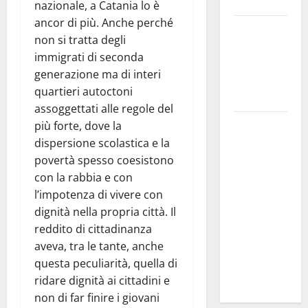
Troina
nazionale, a Catania lo è
ancor di più. Anche perché
Giornata di
non si tratta degli
vigilia per il
immigrati di seconda
23° Rally
generazione ma di interi
Tirreno
quartieri autoctoni
Messina
assoggettati alle regole del
Automobilismo
più forte, dove la
– Si
dispersione scolastica e la
chiuderanno
povertà spesso coesistono
il 19 agosto
con la rabbia e con
le iscrizioni
l’impotenza di vivere con
al 6°
dignità nella propria città. Il
Slalom
reddito di cittadinanza
Città di
aveva, tra le tante, anche
Alessandria
questa peculiarità, quella di
della Rocca
ridare dignità ai cittadini e
non di far finire i giovani