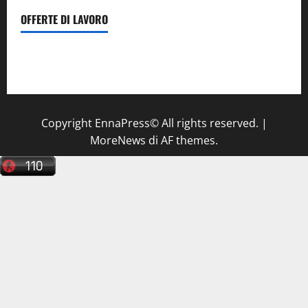
OFFERTE DI LAVORO
Il Centro La Diagnostica di Catenanuova ricerca un
tecnico sanitario di radiologia medica
a Enna
Copyright EnnaPress© All rights reserved.
|
MoreNews
di AF themes.