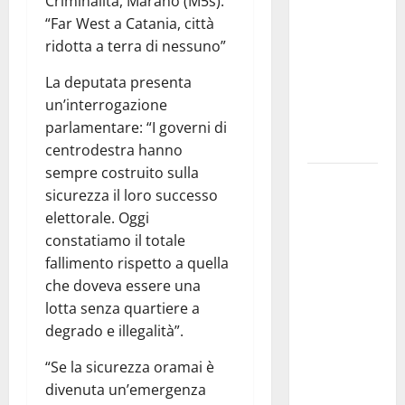
Criminalità, Marano (M5s):
il 14 agosto
“Far West a Catania, città
musica,
ridotta a terra di nessuno”
spettacolo,
gastronomia
La deputata presenta
e una
un’interrogazione
sorpresa di
parlamentare: “I governi di
mezzanotte.
centrodestra hanno
sempre costruito sulla
Sanità: Non
sicurezza il loro successo
riconosciuto
elettorale. Oggi
il Buono
constatiamo il totale
Pasto:
fallimento rispetto a quella
sindacato
che doveva essere una
Nursind
lotta senza quartiere a
avvia una
degrado e illegalità”.
vertenza a
Asp e Oasi
“Se la sicurezza oramai è
Maria SS
divenuta un’emergenza