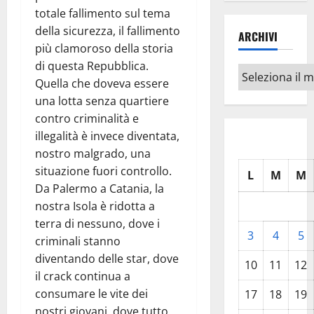
totale fallimento sul tema
della sicurezza, il fallimento
ARCHIVI
più clamoroso della storia
di questa Repubblica.
Archivi
Quella che doveva essere
una lotta senza quartiere
contro criminalità e
illegalità è invece diventata,
nostro malgrado, una
situazione fuori controllo.
L
M
M
Da Palermo a Catania, la
nostra Isola è ridotta a
terra di nessuno, dove i
3
4
5
criminali stanno
diventando delle star, dove
10
11
12
il crack continua a
consumare le vite dei
17
18
19
nostri giovani, dove tutto