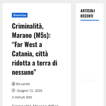
ARTICOLI
Giustizia
RECENTI
Criminalità,
Lavoro.
Marano (M5s):
Venezia
(PD):
“Far West a
“Depositato
Catania, città
ddl all’ARS
per
ridotta a terra di
valorizzare
le imprese
nessuno”
domestiche”
Riccardo
Pergusa si
prepara alla
Giugno 12, 2026
“Notte
3 minuti letti
dell’Assunta”: