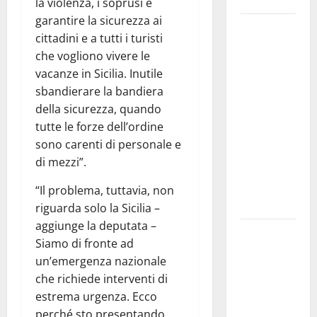
la violenza, i soprusi e
garantire la sicurezza ai
Pergusa si
cittadini e a tutti i turisti
prepara alla
che vogliono vivere le
“Notte
vacanze in Sicilia. Inutile
dell’Assunta”:
sbandierare la bandiera
il 14 agosto
della sicurezza, quando
musica,
tutte le forze dell’ordine
spettacolo,
sono carenti di personale e
gastronomia
di mezzi”.
e una
sorpresa di
“Il problema, tuttavia, non
mezzanotte.
riguarda solo la Sicilia –
aggiunge la deputata –
Sanità: Non
Siamo di fronte ad
riconosciuto
un’emergenza nazionale
il Buono
che richiede interventi di
Pasto:
estrema urgenza. Ecco
sindacato
perché sto presentando