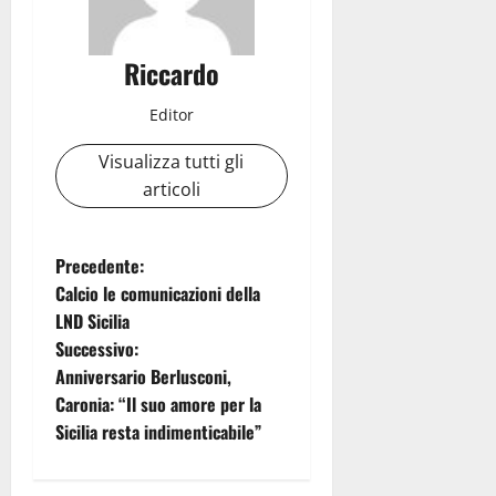
Riccardo
Editor
Visualizza tutti gli
articoli
N
Precedente:
Calcio le comunicazioni della
a
LND Sicilia
Successivo:
v
Anniversario Berlusconi,
i
Caronia: “Il suo amore per la
Sicilia resta indimenticabile”
g