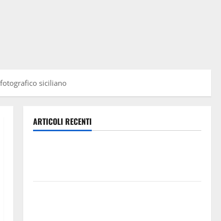
 fotografico siciliano
ARTICOLI RECENTI
Caronia (Noi Moderati): “Basta valzer di poltrone, a
Palermo serve un programma per giovani e servizi
efficienti
POSTE ITALIANE: IN PROVINCIA DI ENNA CON
“SEGUIMI” LA CORRISPONDENZA VIENE IN VACANZA
CON TE