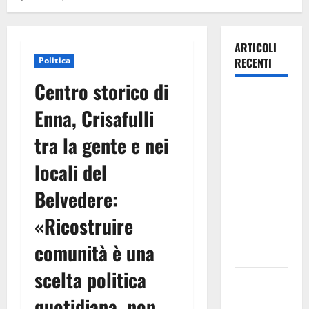
ARTICOLI
Politica
RECENTI
Centro storico di
TRIONFO
Enna, Crisafulli
ASSOLUTO
A
tra la gente e nei
TAORMINA:
locali del
UN
NABUCCO
Belvedere:
IMMORTALE
ACCENDE IL
«Ricostruire
TEATRO
comunità è una
ANTICO
scelta politica
Pasquasia,
il Mpa
quotidiana, non