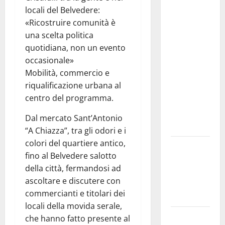
Comunale
locali del Belvedere:
studi gli
«Ricostruire comunità è
atti, nessun
una scelta politica
ampliamento
quotidiana, non un evento
della
occasionale»
capsula,
Mobilità, commercio e
solo la
riqualificazione urbana al
bonifica
centro del programma.
dell’amianto
presente
Dal mercato Sant’Antonio
nel sito»
“A Chiazza”, tra gli odori e i
colori del quartiere antico,
Inizia la
fino al Belvedere salotto
notte del
della città, fermandosi ad
23° Rally
ascoltare e discutere con
Tirreno
commercianti e titolari dei
Messina
locali della movida serale,
Assoro il 9
che hanno fatto presente al