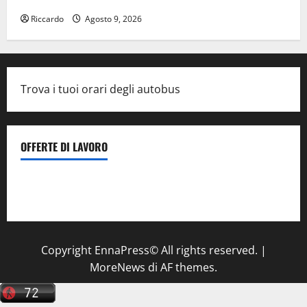
Riccardo
Agosto 9, 2026
Trova i tuoi orari degli autobus
OFFERTE DI LAVORO
Il Centro La Diagnostica di Catenanuova ricerca un
tecnico sanitario di radiologia medica
a Enna
Copyright EnnaPress© All rights reserved.
|
MoreNews
di AF themes.