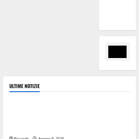
“Sinergia
tra i due
territori”
ULTIME NOTIZIE
Ambiente
Pasquasia, Giuseppe Carta: “Al rientro dei lavori
parlamentari, urgente audizione in Commissione
Ambiente, servono chiarezza e atti, non allarmismi e
speculazioni politiche”
Riccardo
Agosto 9, 2026