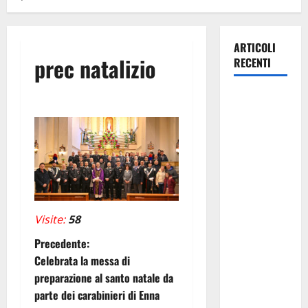
ARTICOLI
prec natalizio
RECENTI
Pasquasia,
Giuseppe
Carta: “Al
rientro dei
lavori
parlamentari,
urgente
audizione in
Visite:
58
Commissione
N
Precedente:
Ambiente,
Celebrata la messa di
servono
a
preparazione al santo natale da
chiarezza e
parte dei carabinieri di Enna
v
atti, non