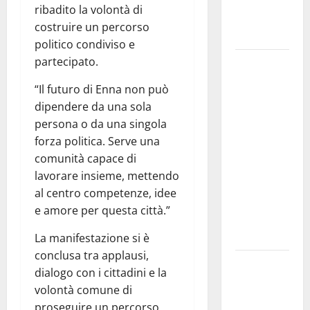
teoricamente
ribadito la volontà di
meno
costruire un percorso
diffusi
politico condiviso e
partecipato.
Pallamano
Serie A
“Il futuro di Enna non può
Gold:
dipendere da una sola
riunione
persona o da una singola
operativa a
forza politica. Serve una
ranghi
comunità capace di
completi
lavorare insieme, mettendo
per la
al centro competenze, idee
Orlando
e amore per questa città.”
Pallamano
Haenna
La manifestazione si è
conclusa tra applausi,
Cimitero
dialogo con i cittadini e la
pieno di
volontà comune di
erbacce:
proseguire un percorso