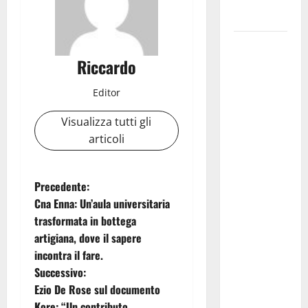
Madonna dè
Carusi
Manovrina,
Anci Sicilia:
Riccardo
“Apprezziamo
Editor
l’incremento
dei
Visualizza tutti gli
trasferimenti
articoli
ai Comuni
Un primo
passo
N
Precedente:
importante
Cna Enna: Un’aula universitaria
a
che dovrà
trasformata in bottega
trovare
artigiana, dove il sapere
v
continuità
incontra il fare.
nelle
i
Successivo:
prossime
Ezio De Rose sul documento
g
Finanziarie”
Kore: “Un contributo