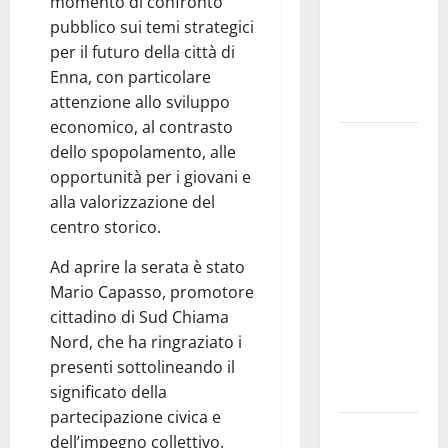
interventi
momento di confronto
in tempi
pubblico sui temi strategici
celeri di
per il futuro della città di
Mario
Enna, con particolare
Pagaria
attenzione allo sviluppo
economico, al contrasto
Giochi di
dello spopolamento, alle
Quartiere e
opportunità per i giovani e
Calcio
alla valorizzazione del
Balilla
centro storico.
Umano:
tradizione e
Ad aprire la serata è stato
innovazione
Mario Capasso, promotore
per la festa
cittadino di Sud Chiama
della
Nord, che ha ringraziato i
Madonna dè
presenti sottolineando il
Carusi
significato della
partecipazione civica e
Manovrina,
dell’impegno collettivo.