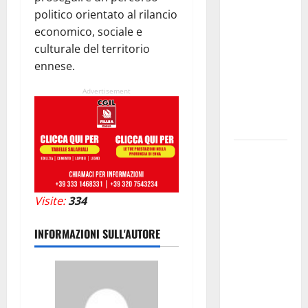
l’assessore
politico orientato al rilancio
Lombardo
economico, sociale e
assicura
culturale del territorio
interventi
ennese.
in tempi
celeri di
Advertisement
Mario
Pagaria
Giochi di
Quartiere e
Calcio
Visite:
334
Balilla
Umano:
INFORMAZIONI SULL'AUTORE
tradizione e
innovazione
per la festa
della