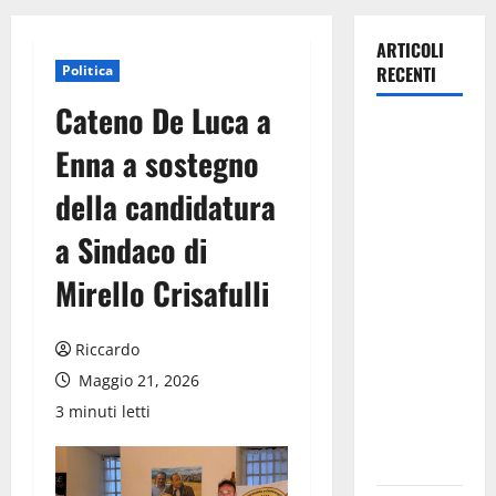
ARTICOLI
Politica
RECENTI
Cateno De Luca a
Previsioni
Enna a sostegno
Meteo
Enna: Ieri
della candidatura
nubifragio a
a Sindaco di
Enna. Oggi
ancora
Mirello Crisafulli
possibilità
di
Riccardo
temporali
pomeridiani
Maggio 21, 2026
teoricamente
3 minuti letti
meno
diffusi