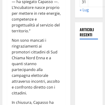
— ha spiegato Capasso —.
31
L’Incubatore nasce proprio
« Lug
per mettere in rete energie,
competenze e
progettualità al servizio del
ARTICOLI
territorio.”
RECENTI
Non sono mancati i
ringraziamenti ai
Previsioni
promotori cittadini di Sud
Meteo
Chiama Nord Enna e a
Enna: Ieri
quanti stanno
nubifragio a
partecipando alla
Enna. Oggi
campagna elettorale
ancora
attraverso incontri, ascolto
possibilità
e confronto diretto con i
di
cittadini.
temporali
pomeridiani
In chiusura, Capasso ha