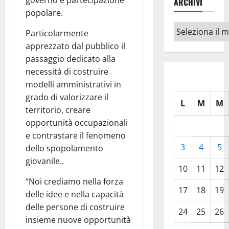
governo e partecipazione
ARCHIVI
popolare.
Archivi
Particolarmente
apprezzato dal pubblico il
passaggio dedicato alla
necessità di costruire
modelli amministrativi in
grado di valorizzare il
L
M
M
territorio, creare
opportunità occupazionali
e contrastare il fenomeno
3
4
5
dello spopolamento
giovanile..
10
11
12
“Noi crediamo nella forza
17
18
19
delle idee e nella capacità
delle persone di costruire
24
25
26
insieme nuove opportunità