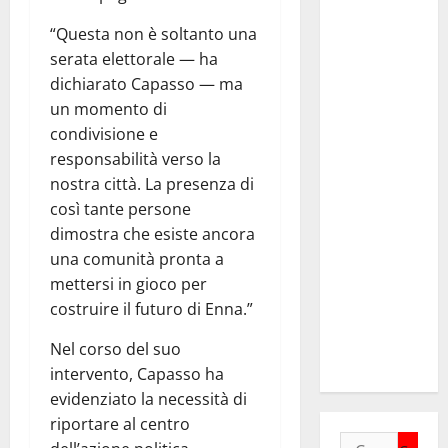
Anci Sicilia:
“Apprezziamo
“Questa non è soltanto una
l’incremento
serata elettorale — ha
dei
dichiarato Capasso — ma
trasferimenti
un momento di
ai Comuni
condivisione e
Un primo
responsabilità verso la
passo
nostra città. La presenza di
importante
così tante persone
che dovrà
dimostra che esiste ancora
trovare
una comunità pronta a
continuità
mettersi in gioco per
nelle
costruire il futuro di Enna.”
prossime
Nel corso del suo
Finanziarie”
intervento, Capasso ha
evidenziato la necessità di
riportare al centro
Ricerca