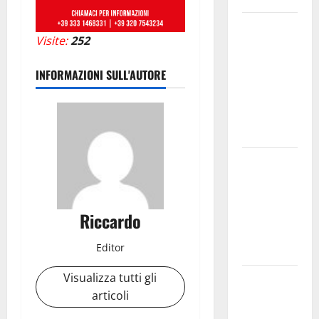
Archivio di
Visite:
252
Stato: 𝐀
𝐂𝐞𝐧𝐭𝐮𝐫𝐢𝐩𝐞
INFORMAZIONI SULL'AUTORE
𝐥’𝐚𝐜𝐪𝐮𝐚
𝐝𝐢𝐯𝐞𝐧𝐭𝐚 𝐮𝐧
𝐩𝐫𝐨𝐠𝐞𝐭𝐭𝐨 𝐝𝐢
𝐟𝐮𝐭𝐮𝐫𝐨
All’ennese
Cinzia
Longo il
Premio
Riccardo
Rosa
Editor
Balistreri
Visualizza tutti gli
Giuseppe
articoli
Germanà:
RIPARTIRE