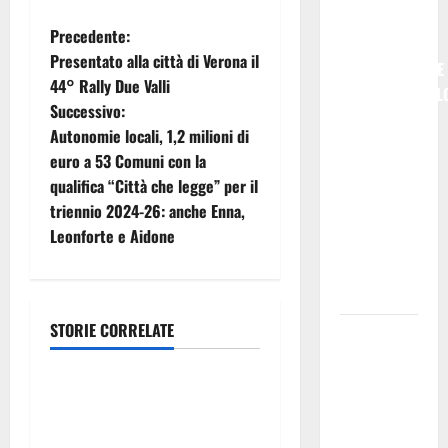
DA STURZO,
N
Precedente:
NON
Presentato alla città di Verona il
SEMPLICEMENTE
a
44° Rally Due Valli
COMMEMORARL
Successivo:
v
### Corpi
Autonomie locali, 1,2 milioni di
intermedi e
i
euro a 53 Comuni con la
Terzo
qualifica “Città che legge” per il
Settore
g
triennio 2024-26: anche Enna,
come
Leonforte e Aidone
a
infrastruttura
democratica
z
del Paese
i
STORIE CORRELATE
Futuro
economia
Nazionale
o
Enna:
SEUS e gratuità titoli di
informazione
n
viaggio, Grasso (FI):
sui lavori
“Battaglia portata avanti da