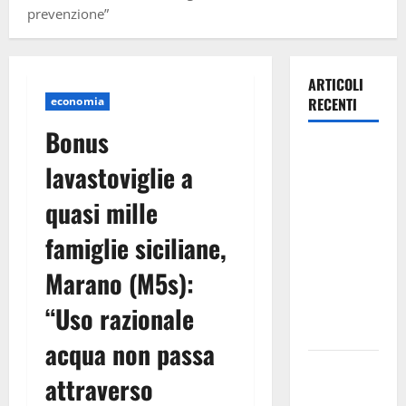
prevenzione”
ARTICOLI
economia
RECENTI
Bonus
Estate
lavastoviglie a
ennese:
questa sera
quasi mille
in piazza
famiglie siciliane,
Vittorio
Emanuele
Marano (M5s):
“Ridere in
ordine
“Uso razionale
alfabetico”
acqua non passa
Archivio di
attraverso
Stato: 𝐀