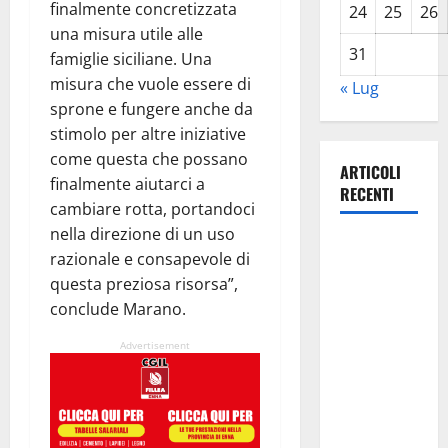
finalmente concretizzata
24
25
26
una misura utile alle
31
famiglie siciliane. Una
misura che vuole essere di
« Lug
sprone e fungere anche da
stimolo per altre iniziative
come questa che possano
ARTICOLI
finalmente aiutarci a
RECENTI
cambiare rotta, portandoci
nella direzione di un uso
Estate
razionale e consapevole di
ennese:
questa preziosa risorsa”,
questa sera
conclude Marano.
in piazza
Vittorio
Advertisement
Emanuele
“Ridere in
ordine
alfabetico”