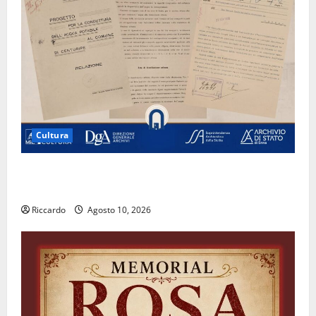
Cultura
Archivio di Stato: 𝐀 𝐂𝐞𝐧𝐭𝐮𝐫𝐢𝐩𝐞 𝐥’𝐚𝐜𝐪𝐮𝐚 𝐝𝐢𝐯𝐞𝐧𝐭𝐚 𝐮𝐧
𝐩𝐫𝐨𝐠𝐞𝐭𝐭𝐨 𝐝𝐢 𝐟𝐮𝐭𝐮𝐫𝐨
Riccardo
Agosto 10, 2026