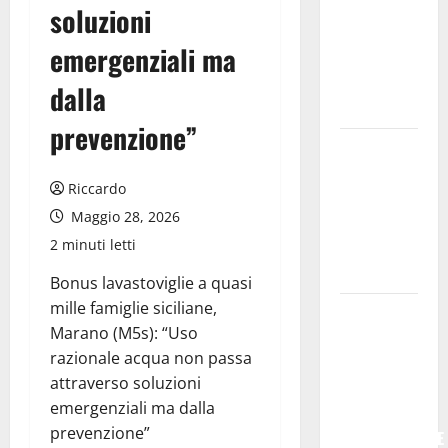
𝐂𝐞𝐧𝐭𝐮𝐫𝐢𝐩𝐞
soluzioni
𝐥’𝐚𝐜𝐪𝐮𝐚
emergenziali ma
𝐝𝐢𝐯𝐞𝐧𝐭𝐚 𝐮𝐧
𝐩𝐫𝐨𝐠𝐞𝐭𝐭𝐨 𝐝𝐢
dalla
𝐟𝐮𝐭𝐮𝐫𝐨
prevenzione”
All’ennese
Cinzia
Riccardo
Longo il
Maggio 28, 2026
Premio
2 minuti letti
Rosa
Balistreri
Bonus lavastoviglie a quasi
mille famiglie siciliane,
Giuseppe
Marano (M5s): “Uso
Germanà:
razionale acqua non passa
RIPARTIRE
attraverso soluzioni
DA STURZO,
emergenziali ma dalla
NON
prevenzione”
SEMPLICEMENTE