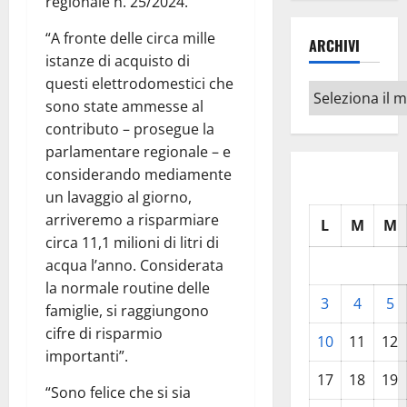
regionale n. 25/2024.
“A fronte delle circa mille
ARCHIVI
istanze di acquisto di
questi elettrodomestici che
Archivi
sono state ammesse al
contributo – prosegue la
parlamentare regionale – e
considerando mediamente
un lavaggio al giorno,
arriveremo a risparmiare
L
M
M
circa 11,1 milioni di litri di
acqua l’anno. Considerata
la normale routine delle
3
4
5
famiglie, si raggiungono
cifre di risparmio
10
11
12
importanti”.
17
18
19
“Sono felice che si sia