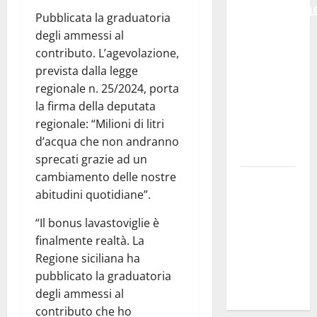
COMMEMORARL
Pubblicata la graduatoria
### Corpi
degli ammessi al
intermedi e
contributo. L’agevolazione,
Terzo
prevista dalla legge
Settore
regionale n. 25/2024, porta
come
la firma della deputata
infrastruttura
regionale: “Milioni di litri
democratica
d’acqua che non andranno
del Paese
sprecati grazie ad un
cambiamento delle nostre
Futuro
abitudini quotidiane”.
Nazionale
Enna:
“Il bonus lavastoviglie è
informazione
finalmente realtà. La
sui lavori
Regione siciliana ha
della Strada
pubblicato la graduatoria
Panoramica
degli ammessi al
contributo che ho