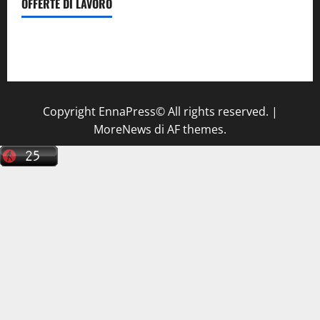
OFFERTE DI LAVORO
Il Centro La Diagnostica di Catenanuova ricerca un
tecnico sanitario di radiologia medica
a Enna
Copyright EnnaPress© All rights reserved.
|
MoreNews
di AF themes.