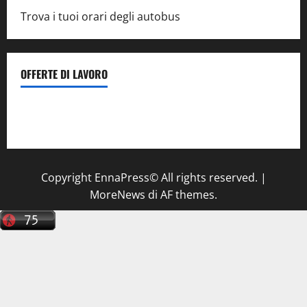
Trova i tuoi orari degli autobus
OFFERTE DI LAVORO
Il Centro La Diagnostica di Catenanuova ricerca un
tecnico sanitario di radiologia medica
a Enna
Copyright EnnaPress© All rights reserved.
|
MoreNews
di AF themes.