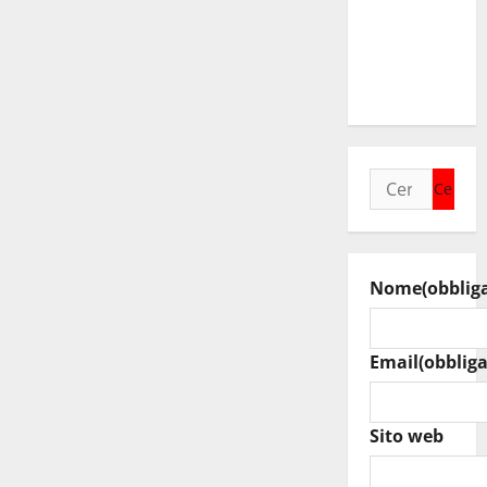
Assoro il 9
agosto
raduno
bandistico
Ricerca
per:
Nome
(obblig
Email
(obbliga
Sito web