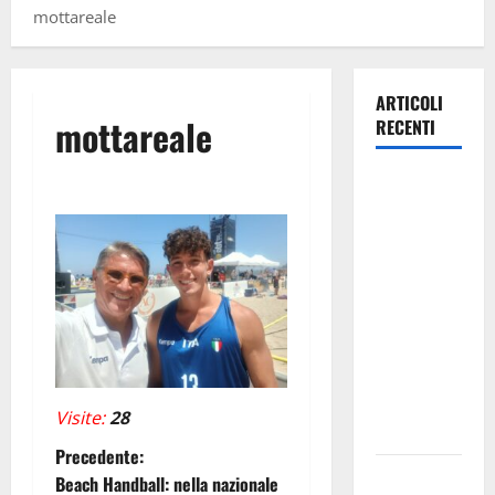
mottareale
ARTICOLI
mottareale
RECENTI
TRIONFO
ASSOLUTO
A
TAORMINA:
UN
NABUCCO
IMMORTALE
ACCENDE IL
TEATRO
Visite:
28
ANTICO
N
Precedente:
Pasquasia,
Beach Handball: nella nazionale