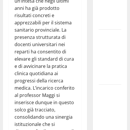
un’intesa che negli ultimi
«Favoriamo
anni ha già prodotto
pluralismo
risultati concreti e
e crescita
apprezzabili per il sistema
professionale»
sanitario provinciale. La
U.I.R. e
presenza strutturata di
CESFAT: al
docenti universitari nei
centro
reparti ha consentito di
legalità,
elevare gli standard di cura
formazione
e di avvicinare la pratica
e valori
clinica quotidiana ai
costituzionali
progressi della ricerca
medica. L’incarico conferito
Voucher
al professor Maggi si
sportivi,
inserisce dunque in questo
solo 6
solco già tracciato,
giorni per
consolidando una sinergia
fare
istituzionale che si
domanda.