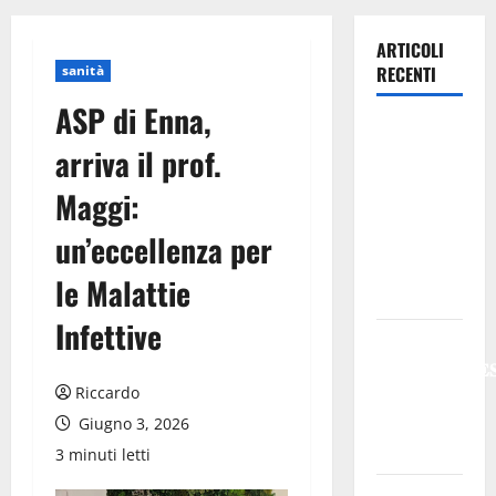
ARTICOLI
sanità
RECENTI
ASP di Enna,
Previsioni
arriva il prof.
Meteo
Enna: Oggi
Maggi:
più
un’eccellenza per
instabile e
un po’ meno
le Malattie
caldo.
Infettive
𝐄𝐒𝐓𝐀𝐓𝐄
𝐑𝐄𝐆𝐀𝐋𝐁𝐔𝐓𝐄
Riccardo
𝟐𝟎𝟐𝟔 –
𝐅𝐄𝐒𝐓𝐀 𝐃𝐈
Giugno 3, 2026
𝐒𝐀𝐍 𝐕𝐈𝐓𝐎
3 minuti letti