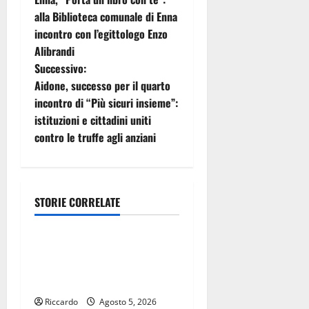
a
alla Biblioteca comunale di Enna
incontro con l’egittologo Enzo
v
Alibrandi
i
Successivo:
Aidone, successo per il quarto
g
incontro di “Più sicuri insieme”:
istituzioni e cittadini uniti
a
contro le truffe agli anziani
z
i
STORIE CORRELATE
o
sanità
n
Sanità. Di Paola: “Meloni e
soci hanno paura della
e
battaglia del M5S Sicilia”
a
Riccardo
Agosto 5, 2026
sanità