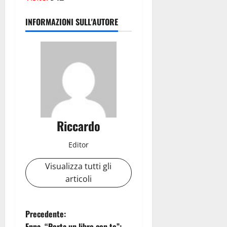
INFORMAZIONI SULL'AUTORE
Riccardo
Editor
Visualizza tutti gli
articoli
N
Precedente:
Enna, “Porta un libro con te”: