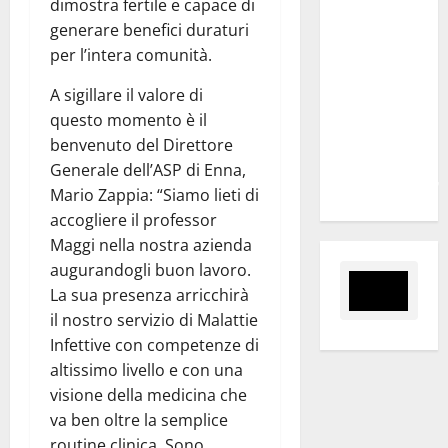
dimostra fertile e capace di
Marano
generare benefici duraturi
“Regione
per l’intera comunità.
proroghi
scadenza o
A sigillare il valore di
negherà a
questo momento è il
tanti
benvenuto del Direttore
ragazzi
Generale dell’ASP di Enna,
un’opportunità”
Mario Zappia: “Siamo lieti di
accogliere il professor
Maggi nella nostra azienda
augurandogli buon lavoro.
La sua presenza arricchirà
il nostro servizio di Malattie
Infettive con competenze di
altissimo livello e con una
visione della medicina che
va ben oltre la semplice
routine clinica. Sono