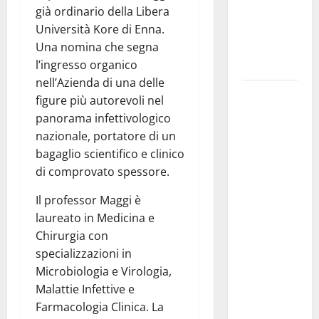
già ordinario della Libera
legalità,
Università Kore di Enna.
formazione
Una nomina che segna
e valori
l’ingresso organico
costituzionali
nell’Azienda di una delle
Voucher
figure più autorevoli nel
sportivi,
panorama infettivologico
solo 6
nazionale, portatore di un
giorni per
bagaglio scientifico e clinico
fare
di comprovato spessore.
domanda.
Il professor Maggi è
Marano
laureato in Medicina e
“Regione
Chirurgia con
proroghi
specializzazioni in
scadenza o
Microbiologia e Virologia,
negherà a
Malattie Infettive e
tanti
Farmacologia Clinica. La
ragazzi