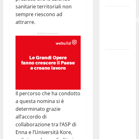
sanitarie territoriali non
𝐄𝐒𝐓𝐀𝐓𝐄
sempre riescono ad
𝐑𝐄𝐆𝐀𝐋𝐁𝐔𝐓𝐄
attrarre.
𝟐𝟎𝟐𝟔 –
Advertisement
𝐅𝐄𝐒𝐓𝐀 𝐃𝐈
𝐒𝐀𝐍 𝐕𝐈𝐓𝐎
Editoria,
approvata
la
graduatoria
definitiva
Il percorso che ha condotto
dei
a questa nomina si è
contributi
determinato grazie
della
all’accordo di
Regione
collaborazione tra l’ASP di
2026.
Enna e l’Università Kore,
Schifani: