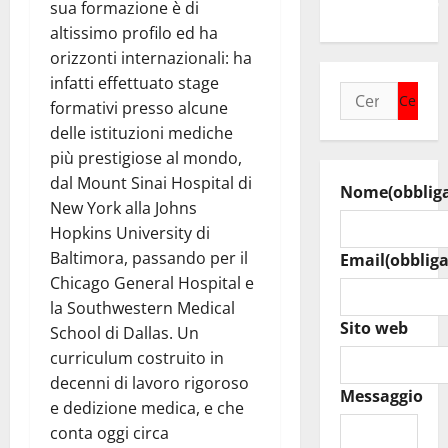
sua formazione è di
un’opportunità”
altissimo profilo ed ha
orizzonti internazionali: ha
infatti effettuato stage
Ricerca
formativi presso alcune
per:
delle istituzioni mediche
più prestigiose al mondo,
dal Mount Sinai Hospital di
Nome
(obblig
New York alla Johns
Hopkins University di
Baltimora, passando per il
Email
(obbliga
Chicago General Hospital e
la Southwestern Medical
Sito web
School di Dallas. Un
curriculum costruito in
decenni di lavoro rigoroso
Messaggio
e dedizione medica, e che
conta oggi circa