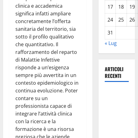
clinica e accademica
17
18
19
significa infatti ampliare
24
25
26
concretamente l’offerta
sanitaria del territorio, sia
31
sotto il profilo qualitativo
« Lug
che quantitativo. Il
rafforzamento del reparto
di Malattie Infettive
risponde a un’esigenza
ARTICOLI
sempre più avvertita in un
RECENTI
contesto epidemiologico in
continua evoluzione. Poter
Previsioni
contare su un
Meteo
professionista capace di
Enna: Oggi
integrare l’attività clinica
più
con la ricerca e la
instabile e
formazione è una risorsa
un po’ meno
preziosa che le aziende
caldo.