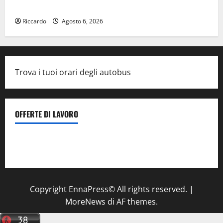
valori costituzionali
Riccardo
Agosto 6, 2026
Trova i tuoi orari degli autobus
OFFERTE DI LAVORO
Il Centro La Diagnostica di Catenanuova ricerca un
tecnico sanitario di radiologia medica
a Enna
Copyright EnnaPress© All rights reserved.
|
MoreNews
di AF themes.