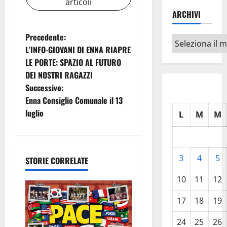
articoli
ARCHIVI
N
Precedente:
Archivi
L’INFO-GIOVANI DI ENNA RIAPRE
a
LE PORTE: SPAZIO AL FUTURO
DEI NOSTRI RAGAZZI
v
Successivo:
i
Enna Consiglio Comunale il 13
luglio
L
M
M
g
a
3
4
5
STORIE CORRELATE
z
10
11
12
i
17
18
19
o
24
25
26