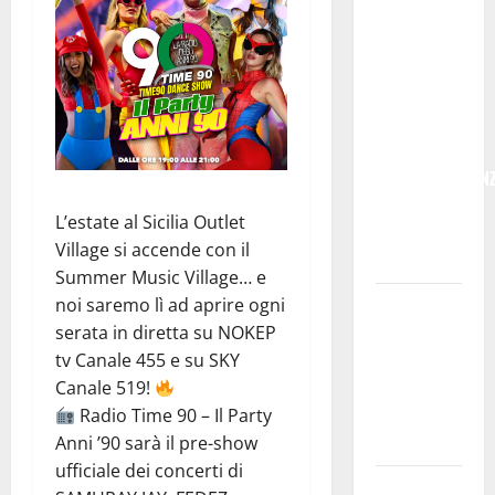
IN
PROVINCIA
DI ENNA
CON
“SEGUIMI”
LA
CORRISPONDEN
VIENE IN
L’estate al Sicilia Outlet
VACANZA
Village si accende con il
CON TE
Summer Music Village… e
Temporale:
noi saremo lì ad aprire ogni
a lavoro i
serata in diretta su NOKEP
volontari.
tv Canale 455 e su SKY
Auto
Canale 519!
bloccata ad
Radio Time 90 – Il Party
Enna bassa
Anni ’90 sarà il pre-show
ufficiale dei concerti di
DEFINITO IL