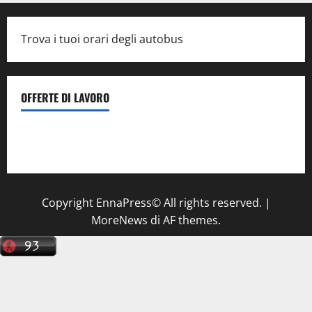
Trova i tuoi orari degli autobus
OFFERTE DI LAVORO
Il Centro La Diagnostica di Catenanuova ricerca un
tecnico sanitario di radiologia medica
a Enna
Copyright EnnaPress© All rights reserved.
|
MoreNews
di AF themes.