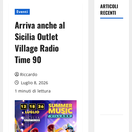
ARTICOLI
Eventi
RECENTI
Arriva anche al
Caronia
Sicilia Outlet
(Noi
Moderati):
Village Radio
“Basta
Time 90
valzer di
poltrone, a
Palermo
Riccardo
serve un
Luglio 8, 2026
programma
1 minuti di lettura
per giovani
e servizi
efficienti
POSTE
ITALIANE: