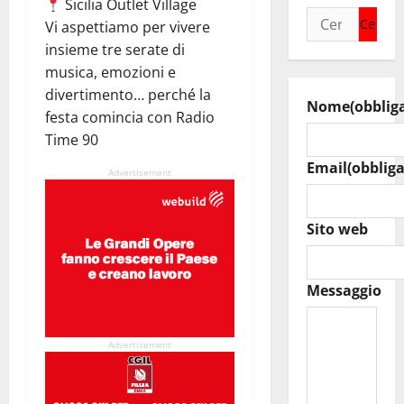
Sicilia Outlet Village
Ricerca
Vi aspettiamo per vivere
per:
insieme tre serate di
musica, emozioni e
divertimento… perché la
Nome
(obblig
festa comincia con Radio
Time 90
Email
(obbliga
Advertisement
Sito web
Messaggio
Advertisement