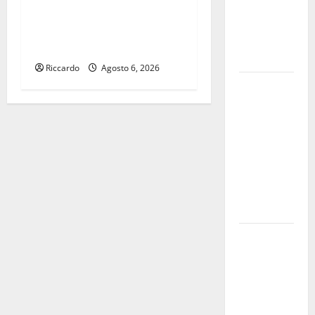
volontari.
Bagnasco insieme a Salvo
Auto
Piparo, presentando il suo
bloccata ad
libro “La mafia che cambia”.
Enna bassa
Riccardo
Agosto 6, 2026
DEFINITO IL
PROGRAMMA
DELLA
SETTIMA
EDIZIONE
DEL
MARZAMEMI
CINEFEST
Salute,
giunta
regionale
nomina
Sabrina