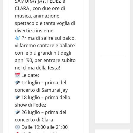
SAMURAY JAY, FEDEZ e
PROGRAMMA
CLARA , con due ore di
DELLA
musica, animazione,
SETTIMA
spettacolo e tanta voglia di
EDIZIONE
divertirsi insieme.
DEL
Prima di salire sul palco,
MARZAMEMI
vi faremo cantare e ballare
CINEFEST
con le più grandi hit degli
anni ’90, per entrare subito
Salute,
nel clima della festa!
giunta
Le date:
regionale
12 luglio – prima del
nomina
concerto di Samurai Jay
Sabrina
18 luglio – prima dello
Cillia alla
show di Fedez
direzione
26 luglio – prima del
del Cefpas
concerto di Clara
Dalle 19:00 alle 21:00