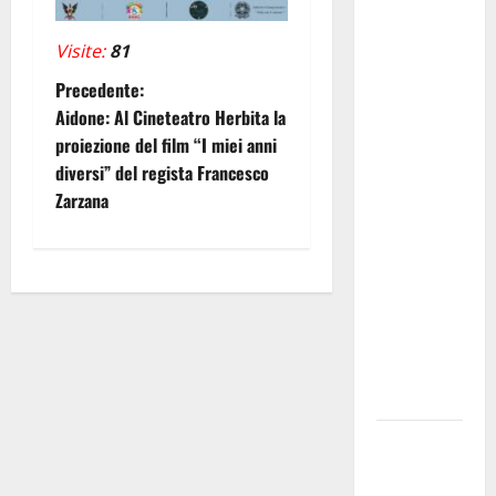
Anci Sicilia:
“Apprezziamo
Visite:
81
l’incremento
N
Precedente:
dei
Aidone: Al Cineteatro Herbita la
trasferimenti
a
proiezione del film “I miei anni
ai Comuni
diversi” del regista Francesco
Un primo
v
Zarzana
passo
i
importante
che dovrà
g
trovare
continuità
a
nelle
z
prossime
Finanziarie”
i
Notti di
o
BCsicilia.