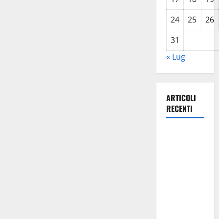
24
25
26
31
« Lug
ARTICOLI
RECENTI
Giochi di
Quartiere e
Calcio
Balilla
Umano:
tradizione e
innovazione