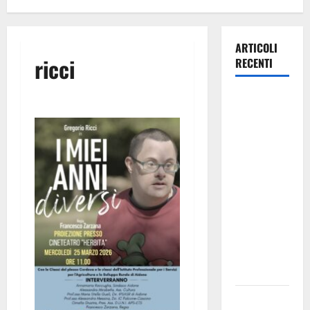
ARTICOLI
ricci
RECENTI
Giochi di
Quartiere e
Calcio
Balilla
Umano:
tradizione e
innovazione
per la festa
della
Madonna dè
Carusi
Manovrina,