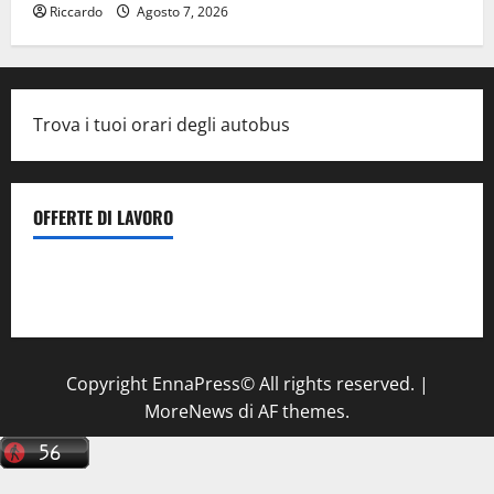
Riccardo
Agosto 7, 2026
Trova i tuoi orari degli autobus
OFFERTE DI LAVORO
Il Centro La Diagnostica di Catenanuova ricerca un
tecnico sanitario di radiologia medica
a Enna
Copyright EnnaPress© All rights reserved.
|
MoreNews
di AF themes.