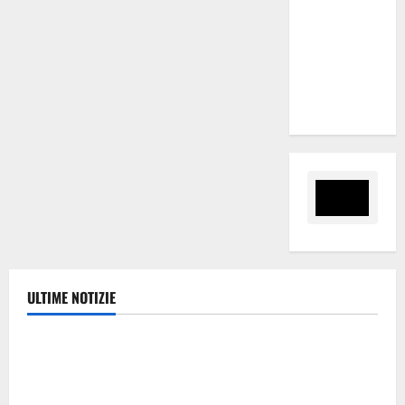
serve un
programma
per giovani
e servizi
efficienti
ULTIME NOTIZIE
Eventi
Giochi di Quartiere e Calcio Balilla Umano:
tradizione e innovazione per la festa della Madonna
dè Carusi