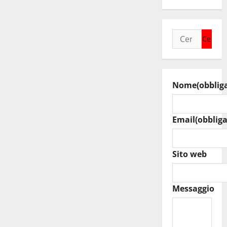
Ricerca
per:
Nome
(obblig
Email
(obbliga
Sito web
Messaggio