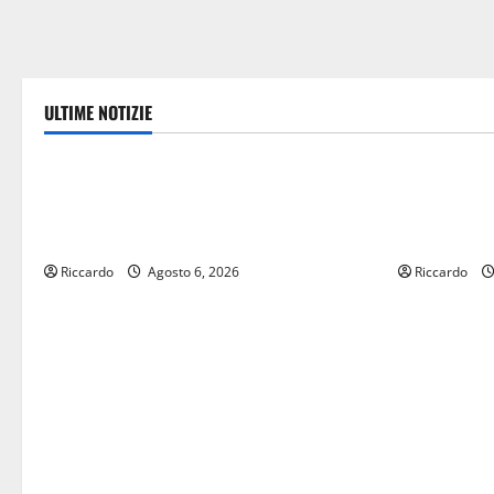
ULTIME NOTIZIE
Politica
economia
Caronia (Noi Moderati): “Basta valzer di
POSTE ITAL
poltrone, a Palermo serve un programma
CON “SEGU
per giovani e servizi efficienti
VIENE IN V
Riccardo
Agosto 6, 2026
Riccardo