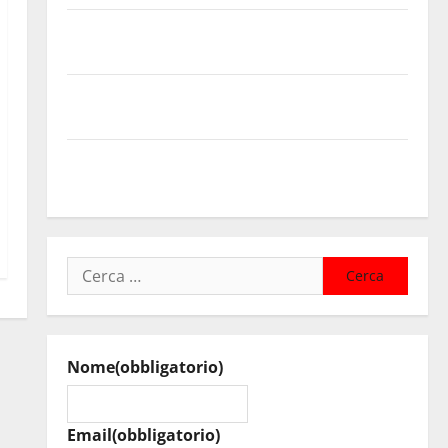
Temporale: a lavoro i volontari. Auto bloccata ad
Enna bassa
DEFINITO IL PROGRAMMA DELLA SETTIMA EDIZIONE
DEL MARZAMEMI CINEFEST
Salute, giunta regionale nomina Sabrina Cillia alla
direzione del Cefpas
Ricerca
per:
Nome
(obbligatorio)
Email
(obbligatorio)