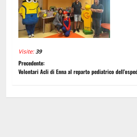
Visite:
39
N
Precedente:
Volontari Acli di Enna al reparto pediatrico dell’osp
a
v
i
g
a