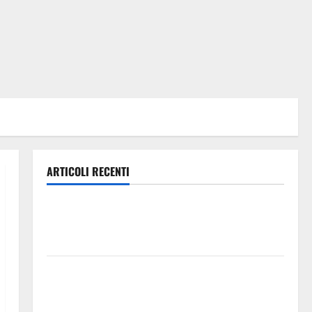
ARTICOLI RECENTI
Caronia (Noi Moderati): “Basta valzer di poltrone, a
Palermo serve un programma per giovani e servizi
efficienti
POSTE ITALIANE: IN PROVINCIA DI ENNA CON
“SEGUIMI” LA CORRISPONDENZA VIENE IN VACANZA
CON TE