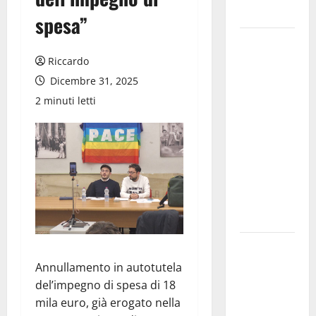
accessorio
spesa”
GANGI
ILLUMINA
Riccardo
LA SUA
Dicembre 31, 2025
TRADIZIONE
2 minuti letti
CON
“AGNUNI
BINIDITTU”
GRAZIE A
PROGETTO
DEMOCRAZIA
PARTECIPATA
PINETA FEST
2026: L’11
Annullamento in autotutela
AGOSTO
del’impegno di spesa di 18
ROBERTO
mila euro, già erogato nella