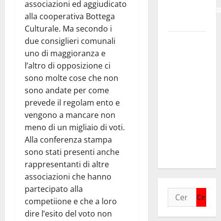
associazioni ed aggiudicato
Bruno e Vincenz
alla cooperativa Bottega
Bruno.
Culturale. Ma secondo i
Regione.
due consiglieri comunali
Pellegrino a
uno di maggioranza e
Mannino
l’altro di opposizione ci
“Ignora le
sono molte cose che non
basi dei
sono andate per come
rapporti fra
prevede il regolam ento e
istizuaioni.
vengono a mancare non
Ormai è in
meno di un migliaio di voti.
campagna
Alla conferenza stampa
elettorale”
sono stati presenti anche
rappresentanti di altre
associazioni che hanno
partecipato alla
Ricerca
competiione e che a loro
per:
dire l’esito del voto non