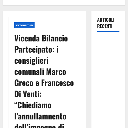
ARTICOLI
economia
RECENTI
Vicenda Bilancio
Manovra
Partecipato: i
regionale:
Fp Cgil, Cisl
consiglieri
Fp, Sadirs,
comunali Marco
Ugl e Uil Fp
esprimono
Greco e Francesco
apprezzamento
per il
Di Venti:
rispetto
“Chiediamo
degli
impegni
l’annullamnento
assunti sul
dell’impegno di
salario