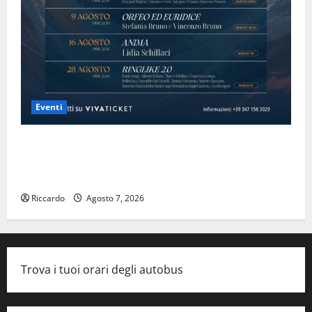
Eventi
Domenica 9 agosto andrà in scena “Orfeo ed
Euridice”, concerto-spettacolo sand-art con Stefania
Bruno e Vincenzo Bruno.
Riccardo
Agosto 7, 2026
Trova i tuoi orari degli autobus