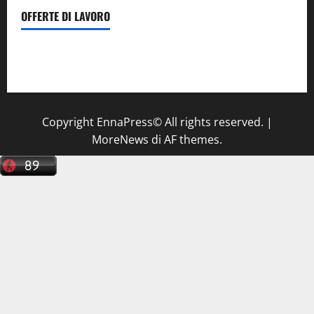
OFFERTE DI LAVORO
Il Centro La Diagnostica di Catenanuova ricerca un
tecnico sanitario di radiologia medica
a Enna
Copyright EnnaPress© All rights reserved.
|
MoreNews
di AF themes.