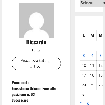
Archivi
L
M
M
Riccardo
Editor
3
4
5
Visualizza tutti gli
10
11
12
articoli
17
18
19
N
Precedente:
24
25
26
Ecosistema Urbano: Enna alla
a
posizione n. 63
31
Successivo:
v
« Lug