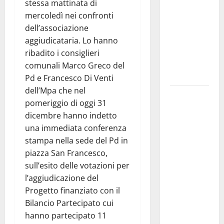
CIUFOLI A
stessa mattinata di
PETRALIA
mercoledì nei confronti
SOPRANA
dell’associazione
CON
aggiudicataria.
Lo hanno
“RIDERE IN
ribadito i consiglieri
ORDINE
comunali Marco Greco del
ALFABETICO”
Pd e Francesco Di Venti
dell’Mpa che nel
Domenica 9
pomeriggio di oggi 31
agosto andrà
dicembre hanno indetto
in
una immediata conferenza
scena “Orfeo
stampa nella sede del Pd in
ed
piazza San Francesco,
Euridice”,
sull’esito delle votazioni per
concerto-
l’aggiudicazione del
spettacolo
Progetto finanziato con il
sand-art
Bilancio Partecipato cui
con
hanno partecipato 11
Stefania