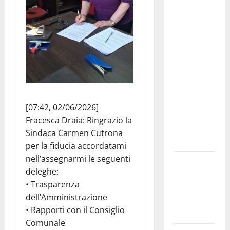
Consiglio
Comunale
studi gli
atti, nessun
ampliamento
della
capsula,
solo la
bonifica
[07:42, 02/06/2026]
dell’amianto
Fracesca Draia: Ringrazio la
presente
Sindaca Carmen Cutrona
nel sito»
per la fiducia accordatami
nell’assegnarmi le seguenti
Inizia la
deleghe:
notte del
• Trasparenza
23° Rally
dell’Amministrazione
Tirreno
• Rapporti con il Consiglio
Messina
Comunale