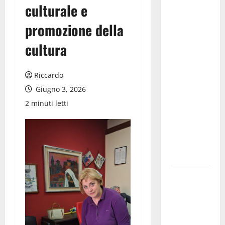
il Mpa
culturale e
chiede la
promozione della
convocazione
urgente del
cultura
Consiglio
comunale di
Riccardo
Enna:
Giugno 3, 2026
«Dopo gli
2 minuti letti
allarmismi,
confronto
pubblico su
atti e dati
progettuali»
Pasquasia,
Colianni: «Il
presidente
del