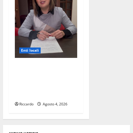
Enti locali
Terzo mandato: Francesca
Draià la mia posizione: una
scelta personale, ma una
battaglia di principio che
continuerò a sostenere
Riccardo
Agosto 4, 2026