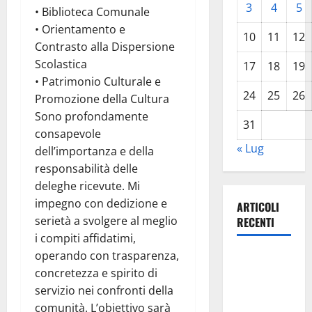
3
4
5
• Biblioteca Comunale
• Orientamento e
10
11
12
Contrasto alla Dispersione
Scolastica
17
18
19
• Patrimonio Culturale e
24
25
26
Promozione della Cultura
Sono profondamente
31
consapevole
« Lug
dell’importanza e della
responsabilità delle
deleghe ricevute. Mi
impegno con dedizione e
ARTICOLI
serietà a svolgere al meglio
RECENTI
i compiti affidatimi,
operando con trasparenza,
TRIONFO
concretezza e spirito di
ASSOLUTO
servizio nei confronti della
A
comunità. L’obiettivo sarà
TAORMINA: