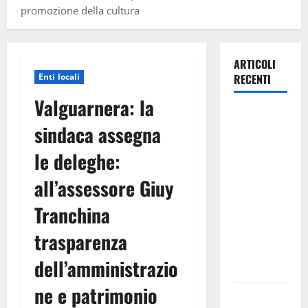
promozione della cultura
ARTICOLI
Enti locali
RECENTI
Valguarnera: la
TRIONFO
sindaca assegna
ASSOLUTO
A
le deleghe:
TAORMINA:
all’assessore Giuy
UN
NABUCCO
Tranchina
IMMORTALE
ACCENDE IL
trasparenza
TEATRO
dell’amministrazio
ANTICO
ne e patrimonio
Pasquasia,