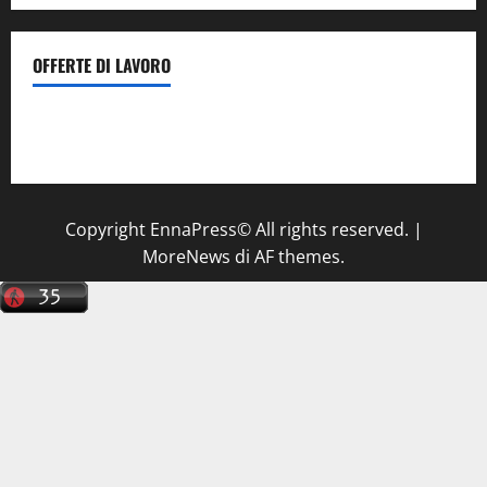
OFFERTE DI LAVORO
Il Centro La Diagnostica di Catenanuova ricerca un
tecnico sanitario di radiologia medica
a Enna
Copyright EnnaPress© All rights reserved.
|
MoreNews
di AF themes.