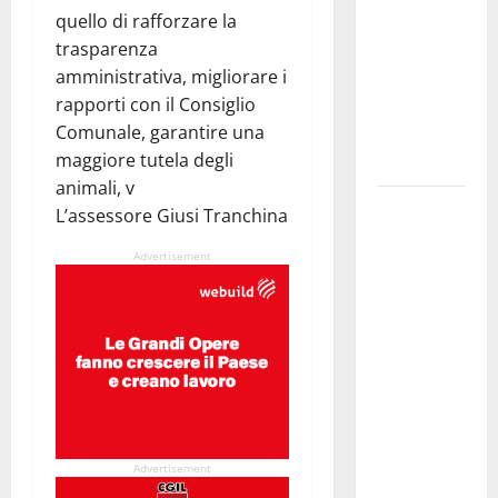
quello di rafforzare la
UN
trasparenza
NABUCCO
amministrativa, migliorare i
IMMORTALE
rapporti con il Consiglio
ACCENDE IL
Comunale, garantire una
TEATRO
maggiore tutela degli
ANTICO
animali, v
Pasquasia,
L’assessore Giusi Tranchina
il Mpa
Advertisement
chiede la
convocazione
urgente del
Consiglio
comunale di
Enna:
«Dopo gli
allarmismi,
Advertisement
confronto