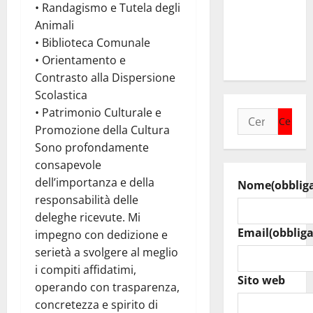
Assoro il 9
• Randagismo e Tutela degli
agosto
Animali
raduno
• Biblioteca Comunale
bandistico
• Orientamento e
Contrasto alla Dispersione
Scolastica
• Patrimonio Culturale e
Ricerca
Promozione della Cultura
per:
Sono profondamente
consapevole
dell’importanza e della
Nome
(obblig
responsabilità delle
deleghe ricevute. Mi
Email
(obbliga
impegno con dedizione e
serietà a svolgere al meglio
i compiti affidatimi,
Sito web
operando con trasparenza,
concretezza e spirito di