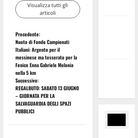
presente
Visualizza tutti gli
nel sito»
articoli
Inizia la
notte del
N
Precedente:
23° Rally
Nuoto di Fondo Campionati
Tirreno
a
Italiani: Argento per il
Messina
messinese ma tesserato per la
v
Fenice Enna Gabriele Molonia
Assoro il 9
i
nella 5 km
agosto
Successivo:
raduno
g
REGALBUTO: SABATO 13 GIUGNO
bandistico
– GIORNATA PER LA
a
SALVAGUARDIA DEGLI SPAZI
z
PUBBLICI
i