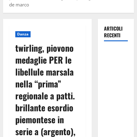
de marco
ARTICOLI
Danza
RECENTI
twirling, piovono
La gestione
medaglie PER le
dell’Area
Marina
libellule marsala
Protetta
nella “prima”
“Isola di
Ustica”
regionale a patti.
resta
saldamente
brillante esordio
in capo al
piemontese in
Comune di
Ustica, che
serie a (argento),
viene