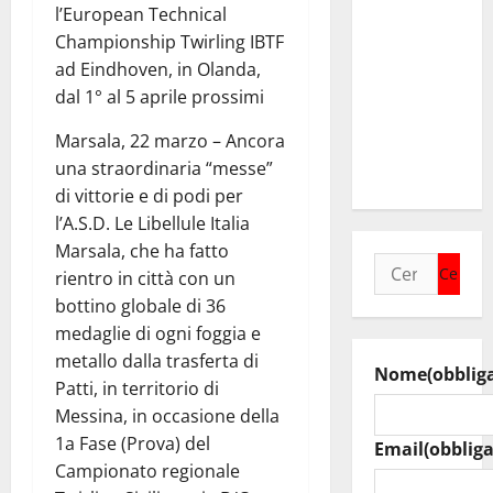
Caltanissetta,
l’European Technical
i due
Championship Twirling IBTF
sindaci
ad Eindhoven, in Olanda,
insieme per
dal 1° al 5 aprile prossimi
rafforzare i
Marsala, 22 marzo – Ancora
servizi del
una straordinaria “messe”
territorio
di vittorie e di podi per
l’A.S.D. Le Libellule Italia
Marsala, che ha fatto
Ricerca
rientro in città con un
per:
bottino globale di 36
medaglie di ogni foggia e
metallo dalla trasferta di
Nome
(obblig
Patti, in territorio di
Messina, in occasione della
1a Fase (Prova) del
Email
(obbliga
Campionato regionale