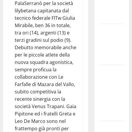
Franco, nel
PalaSerranò per la società
suo luogo
lilybetana capitanata dal
dell’anima.
tecnico federale FITw Giulia
Mirabile, ben 36 in totale,
Sicilia
tra ori (14), argenti (13) e
interna:
terzi gradini sul podio (9).
identità,
Debutto memorabile anche
fragilità e
per le piccole atlete della
rinascita
nuova squadra agonistica,
sempre proficua la
SANT’AGATA
collaborazione con Le
LI BATTIATI:
Farfalle di Mazara del Vallo,
MARTEDÌ 11
subito competitiva la
AGOSTO IL
recente sinergia con la
LIVE DI
società Venus Trapani. Gaia
ALESSANDRO
Pipitone ed i fratelli Greta e
PANICOLA
Leo De Marco sono nel
Enna e
frattempo già pronti per