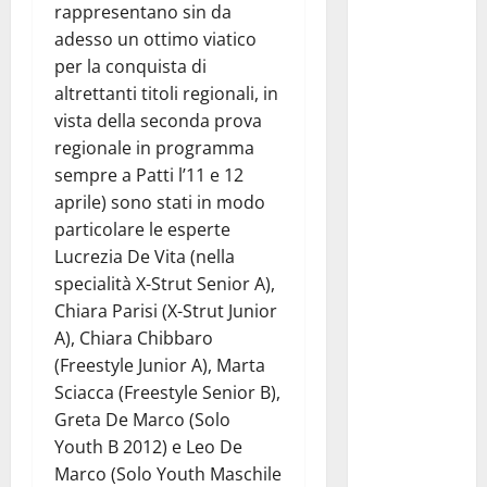
rappresentano sin da
dell’Area
adesso un ottimo viatico
Marina
per la conquista di
Protetta
altrettanti titoli regionali, in
“Isola di
vista della seconda prova
Ustica”
regionale in programma
resta
sempre a Patti l’11 e 12
saldamente
aprile) sono stati in modo
in capo al
particolare le esperte
Comune di
Lucrezia De Vita (nella
Ustica, che
specialità X-Strut Senior A),
viene
Chiara Parisi (X-Strut Junior
confermato
A), Chiara Chibbaro
quale ente
(Freestyle Junior A), Marta
gestore
Sciacca (Freestyle Senior B),
della prima
Greta De Marco (Solo
riserva
Youth B 2012) e Leo De
marina
Marco (Solo Youth Maschile
istituita in