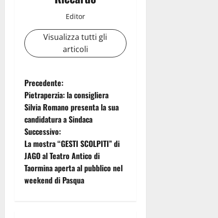
Editor
Visualizza tutti gli
articoli
N
Precedente:
Pietraperzia: la consigliera
a
Silvia Romano presenta la sua
candidatura a Sindaca
v
Successivo:
i
La mostra “GESTI SCOLPITI” di
JAGO al Teatro Antico di
g
Taormina aperta al pubblico nel
weekend di Pasqua
a
z