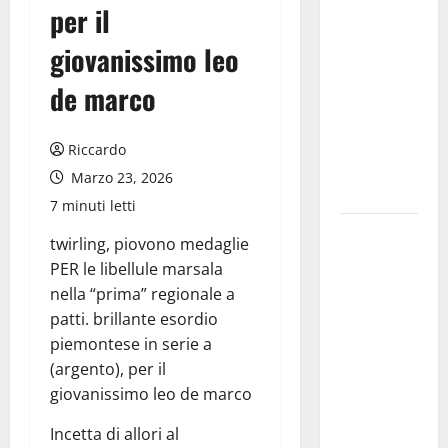
per il
confermato
quale ente
giovanissimo leo
gestore
de marco
della prima
riserva
marina
Riccardo
istituita in
Marzo 23, 2026
Italia
7 minuti letti
Prende il
twirling, piovono medaglie
via la
PER le libellule marsala
rassegna
nella “prima” regionale a
“Prospettiva
patti. brillante esordio
Battiato”,
piemontese in serie a
tre giorni di
(argento), per il
cinema
giovanissimo leo de marco
dedicati al
leggendario
Incetta di allori al