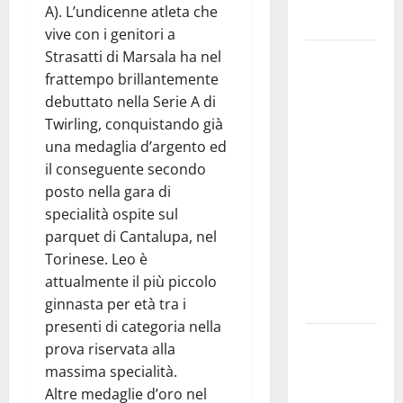
A). L’undicenne atleta che
Italia
vive con i genitori a
Strasatti di Marsala ha nel
Prende il
frattempo brillantemente
via la
debuttato nella Serie A di
rassegna
Twirling, conquistando già
“Prospettiva
una medaglia d’argento ed
Battiato”,
il conseguente secondo
tre giorni di
posto nella gara di
cinema
specialità ospite sul
dedicati al
parquet di Cantalupa, nel
leggendario
Torinese. Leo è
Franco, nel
attualmente il più piccolo
suo luogo
ginnasta per età tra i
dell’anima.
presenti di categoria nella
Sicilia
prova riservata alla
interna:
massima specialità.
identità,
Altre medaglie d’oro nel