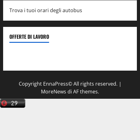
Trova i tuoi orari degli autobus
OFFERTE DI LAVORO
Il Centro La Diagnostica di Catenanuova ricerca un
tecnico sanitario di radiologia medica
a Enna
Copyright EnnaPress© All rights reserved.
|
MoreNews
di AF themes.