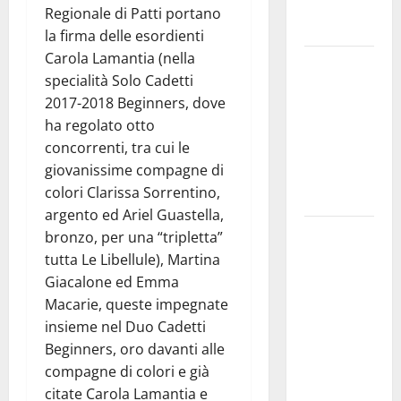
fragilità e
Regionale di Patti portano
rinascita
la firma delle esordienti
Carola Lamantia (nella
SANT’AGATA
specialità Solo Cadetti
LI BATTIATI:
2017-2018 Beginners, dove
MARTEDÌ 11
ha regolato otto
AGOSTO IL
concorrenti, tra cui le
LIVE DI
giovanissime compagne di
ALESSANDRO
colori Clarissa Sorrentino,
PANICOLA
argento ed Ariel Guastella,
Enna e
bronzo, per una “tripletta”
Caltanissetta,
tutta Le Libellule), Martina
i due
Giacalone ed Emma
sindaci
Macarie, queste impegnate
insieme per
insieme nel Duo Cadetti
rafforzare i
Beginners, oro davanti alle
servizi del
compagne di colori e già
territorio
citate Carola Lamantia e