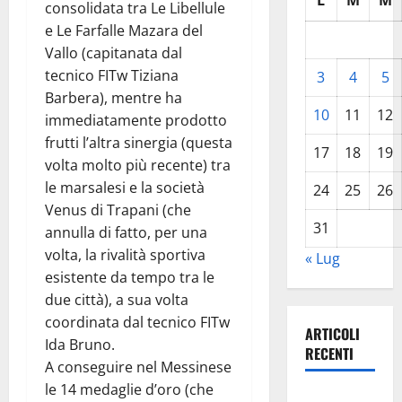
L
M
M
consolidata tra Le Libellule
e Le Farfalle Mazara del
Vallo (capitanata dal
tecnico FITw Tiziana
3
4
5
Barbera), mentre ha
10
11
12
immediatamente prodotto
frutti l’altra sinergia (questa
17
18
19
volta molto più recente) tra
le marsalesi e la società
24
25
26
Venus di Trapani (che
31
annulla di fatto, per una
volta, la rivalità sportiva
« Lug
esistente da tempo tra le
due città), a sua volta
coordinata dal tecnico FITw
ARTICOLI
Ida Bruno.
RECENTI
A conseguire nel Messinese
le 14 medaglie d’oro (che
La gestione