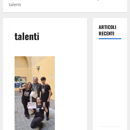
talenti
ARTICOLI
talenti
RECENTI
Giochi di
Quartiere e
Calcio
Balilla
Umano:
tradizione e
innovazione
per la festa
della
Madonna dè
Carusi