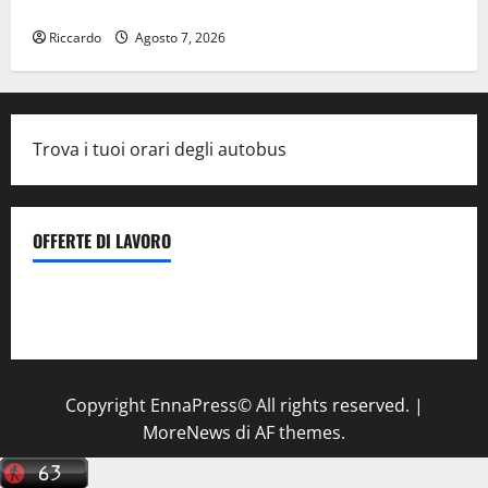
concreti»
Riccardo
Agosto 7, 2026
Trova i tuoi orari degli autobus
OFFERTE DI LAVORO
Il Centro La Diagnostica di Catenanuova ricerca un
tecnico sanitario di radiologia medica
a Enna
Copyright EnnaPress© All rights reserved.
|
MoreNews
di AF themes.