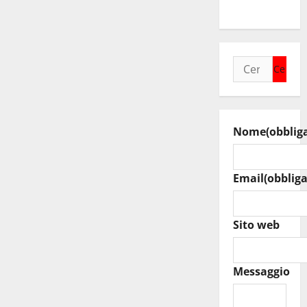
efficienti
Ricerca
per:
Nome
(obblig
Email
(obbliga
Sito web
Messaggio