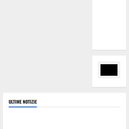
Palermo
serve un
programma
per giovani
e servizi
efficienti
ULTIME NOTIZIE
Eventi
Giochi di Quartiere e Calcio Balilla Umano:
tradizione e innovazione per la festa della Madonna