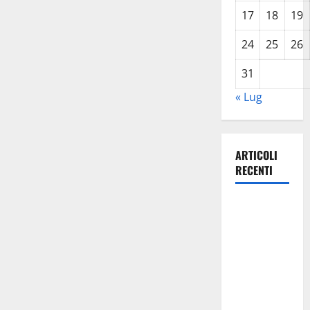
17
18
19
24
25
26
31
« Lug
ARTICOLI
RECENTI
Giochi di
Quartiere e
Calcio
Balilla
Umano:
tradizione e
innovazione