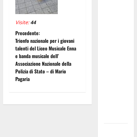
Manovrina,
Anci Sicilia:
“Apprezziamo
Visite:
44
l’incremento
N
Precedente:
dei
Trionfo nazionale per i giovani
trasferimenti
a
talenti del Liceo Musicale Enna
ai Comuni
e banda musicale dell’
Un primo
v
Associazione Nazionale della
passo
i
Polizia di Stato – di Mario
importante
Pagaria
che dovrà
g
trovare
continuità
a
nelle
z
prossime
Finanziarie”
i
Notti di