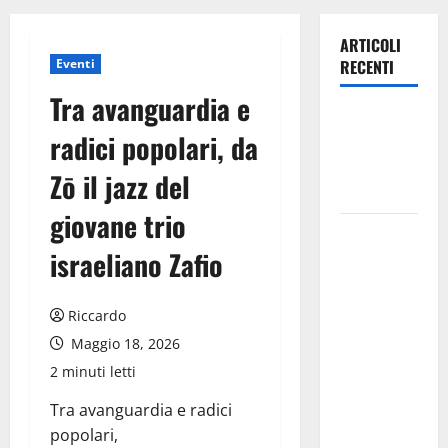
ARTICOLI
Eventi
RECENTI
Tra avanguardia e
Leonforte:
radici popolari, da
questa sera
la Notte
Zō il jazz del
Bianca
giovane trio
Italia fuori
israeliano Zafio
dal
Mondiale?
Alessio
Riccardo
Sundas:
Maggio 18, 2026
«Prima di
2 minuti letti
scegliere il
commissario
Tra avanguardia e radici
tecnico, si
popolari,