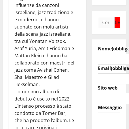
influenze da canzoni
israeliane, jazz tradizionale
e moderno, e hanno
Ricerca
suonato con molti artisti
per:
della scena jazz israeliana,
tra cui Yonatan Voltzok,
Asaf Yuria, Amit Friedman e
Nome
(obblig
Mattan Klein e hanno ha
collaborato con maestri del
Email
(obbliga
jazz come Avishai Cohen,
Shai Maestro e Gilad
Hekselman.
Sito web
L’omonimo album di
debutto è uscito nel 2022.
L’intenso processo è stato
Messaggio
condotto da Tomer Bar,
che ha prodotto l’album. Le
loro tracce originali