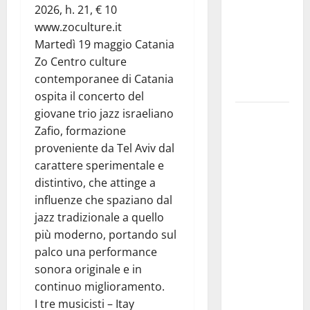
molto
2026, h. 21, € 10
atteso dai
www.zoculture.it
lavoratori
Martedì 19 maggio Catania
della
Zo Centro culture
Regione
contemporanee di Catania
Siciliana”
ospita il concerto del
giovane trio jazz israeliano
TEATRI DI
Zafio, formazione
PIETRA
proveniente da Tel Aviv dal
2026 in
carattere sperimentale e
Sicilia
distintivo, che attinge a
Riccardo III
influenze che spaziano dal
e
jazz tradizionale a quello
Shakespeare
più moderno, portando sul
a Ustica:
palco una performance
Teatri di
sonora originale e in
Pietra
continuo miglioramento.
prosegue il
I tre musicisti – Itay
suo viaggio