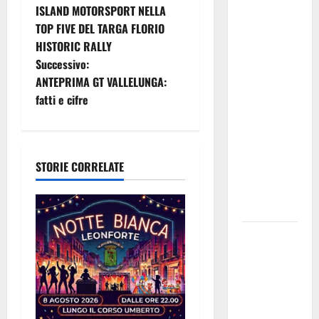
ISLAND MOTORSPORT NELLA
Alessio
a
TOP FIVE DEL TARGA FLORIO
Sundas:
HISTORIC RALLY
«Prima di
v
Successivo:
scegliere il
i
ANTEPRIMA GT VALLELUNGA:
commissario
fatti e cifre
tecnico, si
g
ripensi un
sistema che
a
non
STORIE CORRELATE
z
valorizza
più i
i
giovani»
o
Pubblicazione
delle
n
graduatorie
definitive
e
delle