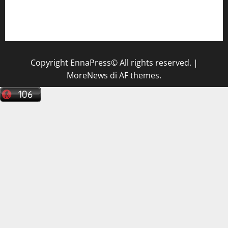
Il Centro La Diagnostica di Catenanuova ricerca un
tecnico sanitario di radiologia medica
a Enna
Copyright EnnaPress© All rights reserved.
|
MoreNews
di AF themes.