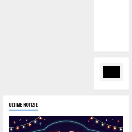
(Velodromo)
per due
date del
Wave
Summer
Music
ULTIME NOTIZIE