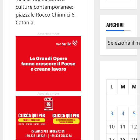
culture contemporanee:
piazzale Rocco Chinnici 6,
Catania.
ARCHIVI
Advertisement
Archivi
L
M
M
Advertisement
3
4
5
10
11
12
17
18
19