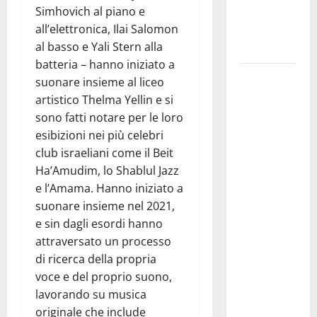
Simhovich al piano e
nella
all’elettronica, Ilai Salomon
provincia di
al basso e Yali Stern alla
Palermo
batteria – hanno iniziato a
Salmo sarà
suonare insieme al liceo
in Sicilia il
artistico Thelma Yellin e si
9 e 11
sono fatti notare per le loro
agosto a
esibizioni nei più celebri
Catania
club israeliani come il Beit
(Villa
Ha’Amudim, lo Shablul Jazz
Bellini) e
e l’Amama. Hanno iniziato a
Palermo
suonare insieme nel 2021,
(Velodromo)
e sin dagli esordi hanno
per due
attraversato un processo
date del
di ricerca della propria
Wave
voce e del proprio suono,
Summer
lavorando su musica
Music
originale che include