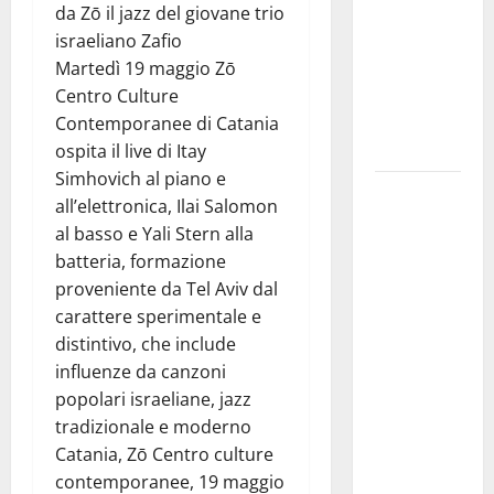
ripensi un
da Zō il jazz del giovane trio
sistema che
israeliano Zafio
non
Martedì 19 maggio Zō
valorizza
Centro Culture
più i
Contemporanee di Catania
giovani»
ospita il live di Itay
Simhovich al piano e
Pubblicazione
all’elettronica, Ilai Salomon
delle
al basso e Yali Stern alla
graduatorie
batteria, formazione
definitive
proveniente da Tel Aviv dal
delle
carattere sperimentale e
progressioni
distintivo, che include
verticali in
influenze da canzoni
deroga, i
popolari israeliane, jazz
sindacati:
tradizionale e moderno
“Un
Catania, Zō Centro culture
traguardo
contemporanee, 19 maggio