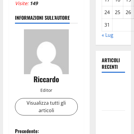
Visite:
149
24
25
26
INFORMAZIONI SULL'AUTORE
31
« Lug
ARTICOLI
RECENTI
Riccardo
Leonforte:
questa sera
Editor
la Notte
Visualizza tutti gli
Bianca
articoli
Italia fuori
dal
N
Precedente:
Mondiale?