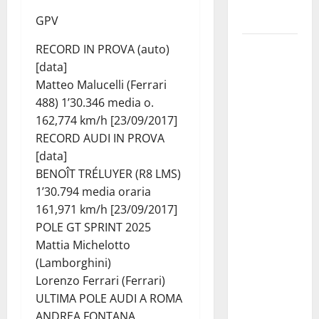
Madonna dè
Carusi
GPV
Manovrina,
RECORD IN PROVA (auto)
Anci Sicilia:
[data]
“Apprezziamo
Matteo Malucelli (Ferrari
l’incremento
488) 1’30.346 media o.
dei
162,774 km/h [23/09/2017]
trasferimenti
RECORD AUDI IN PROVA
ai Comuni
[data]
Un primo
BENOÎT TRÉLUYER (R8 LMS)
passo
1’30.794 media oraria
importante
161,971 km/h [23/09/2017]
che dovrà
POLE GT SPRINT 2025
trovare
Mattia Michelotto
continuità
(Lamborghini)
nelle
Lorenzo Ferrari (Ferrari)
prossime
ULTIMA POLE AUDI A ROMA
Finanziarie”
ANDREA FONTANA