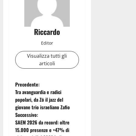
Riccardo
Editor
Visualizza tutti gli
articoli
N
Precedente:
Tra avanguardia e radici
a
popolari, da Zō il jazz del
giovane trio israeliano Zafio
v
Successivo:
i
SAEM 2026 da record: oltre
15.000 presenze e +47% di