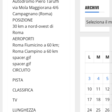
Autodromo Piero Taruffi
ARCHIVI
via Mola Maggiorana 4/6
Campagnano (Roma)
POSIZIONE
Archivi
30 km a nord-ovest di
Roma
AEROPORTI
Roma Fiumicino a 60 km;
Roma Ciampino a 60 km
L
M
M
spacer.gif
spacer.gif
CIRCUITO
3
4
5
PISTA
10
11
12
CLASSIFICA
17
18
19
TV
LUNGHEZZA
24
25
26