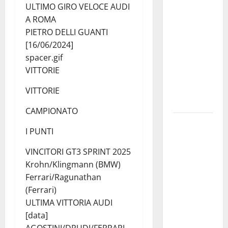
Regione tra
ULTIMO GIRO VELOCE AUDI
Porto
A ROMA
Empedocle
PIETRO DELLI GUANTI
e
[16/06/2024]
Lampedusa:
spacer.gif
«Trasformiamo
VITTORIE
gli impegni
in risultati
VITTORIE
concreti»
CAMPIONATO
Caronia
I PUNTI
(Noi
Moderati):
VINCITORI GT3 SPRINT 2025
“Basta
Krohn/Klingmann (BMW)
valzer di
Ferrari/Ragunathan
poltrone, a
(Ferrari)
Palermo
ULTIMA VITTORIA AUDI
serve un
[data]
programma