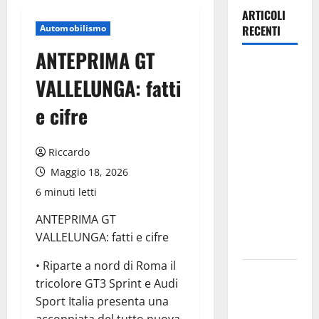
ARTICOLI
Automobilismo
RECENTI
ANTEPRIMA GT
Giochi di
VALLELUNGA: fatti
Quartiere e
Calcio
e cifre
Balilla
Umano:
Riccardo
tradizione e
Maggio 18, 2026
innovazione
per la festa
6 minuti letti
della
ANTEPRIMA GT
Madonna dè
VALLELUNGA: fatti e cifre
Carusi
• Riparte a nord di Roma il
Manovrina,
tricolore GT3 Sprint e Audi
Anci Sicilia:
Sport Italia presenta una
“Apprezziamo