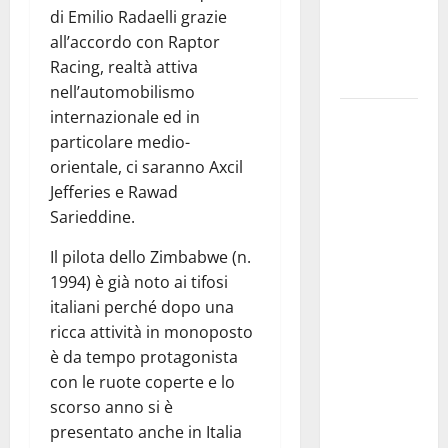
del libro di
di Emilio Radaelli grazie
Claudio
all’accordo con Raptor
D’Angelo
Racing, realtà attiva
“Trinakija”
nell’automobilismo
internazionale ed in
Isole
particolare medio-
minori,
orientale, ci saranno Axcil
Schifani al
Jefferies e Rawad
viaggio
Sarieddine.
inaugurale
del
Il pilota dello Zimbabwe (n.
traghetto
1994) è già noto ai tifosi
della
italiani perché dopo una
Regione tra
ricca attività in monoposto
Porto
è da tempo protagonista
Empedocle
con le ruote coperte e lo
e
scorso anno si è
Lampedusa:
presentato anche in Italia
«Trasformiamo