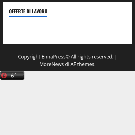
OFFERTE DI LAVORO
Il Centro La Diagnostica di Catenanuova ricerca un
tecnico sanitario di radiologia medica
a Enna
Copyright EnnaPress© All rights reserved.
|
MoreNews
di AF themes.