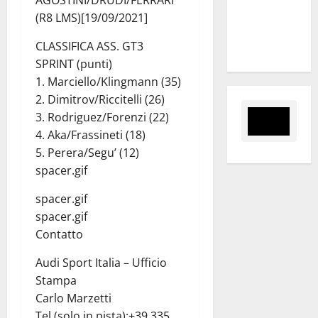
AGOSTINI/DRUDI/FERRARI
per giovani
(R8 LMS)[19/09/2021]
e servizi
CLASSIFICA ASS. GT3
efficienti
SPRINT (punti)
1. Marciello/Klingmann (35)
2. Dimitrov/Riccitelli (26)
3. Rodriguez/Forenzi (22)
4. Aka/Frassineti (18)
5. Perera/Segu’ (12)
spacer.gif
spacer.gif
spacer.gif
Contatto
Audi Sport Italia – Ufficio
Stampa
Carlo Marzetti
Tel.(solo in pista):+39 335