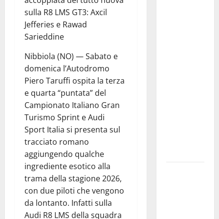
accoppiata del tutto nuova
l’incremento
sulla R8 LMS GT3: Axcil
dei
Jefferies e Rawad
trasferimenti
Sarieddine
ai Comuni
Un primo
Nibbiola (NO) — Sabato e
passo
domenica l’Autodromo
importante
Piero Taruffi ospita la terza
che dovrà
e quarta “puntata” del
trovare
Campionato Italiano Gran
continuità
Turismo Sprint e Audi
nelle
Sport Italia si presenta sul
prossime
tracciato romano
Finanziarie”
aggiungendo qualche
ingrediente esotico alla
Notti di
trama della stagione 2026,
BCsicilia.
con due piloti che vengono
Montelepre,
da lontanto. Infatti sulla
presentazione
Audi R8 LMS della squadra