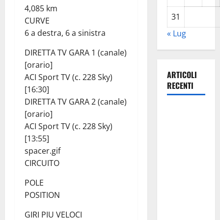
4,085 km
31
CURVE
6 a destra, 6 a sinistra
« Lug
DIRETTA TV GARA 1 (canale)
[orario]
ARTICOLI
ACI Sport TV (c. 228 Sky)
RECENTI
[16:30]
DIRETTA TV GARA 2 (canale)
Giochi di
[orario]
Quartiere e
ACI Sport TV (c. 228 Sky)
Calcio
[13:55]
Balilla
spacer.gif
Umano:
CIRCUITO
tradizione e
POLE
innovazione
POSITION
per la festa
della
GIRI PIU VELOCI