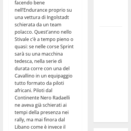
facendo bene
gli impegni
nell’Endurance proprio su
in risultati
una vettura di Ingolstadt
concreti»
schierata da un team
polacco. Quest’anno nello
Caronia
Stivale c’è a tempo pieno o
(Noi
quasi: se nelle corse Sprint
Moderati):
sarà su una macchina
“Basta
tedesca, nella serie di
valzer di
durata corre con una del
poltrone, a
Cavallino in un equipaggio
Palermo
tutto formato da piloti
serve un
africani. Piloti dal
programma
Continente Nero Radaelli
per giovani
ne aveva già schierati ai
e servizi
tempi della presenza nei
efficienti
rally, ma mai finora dal
Libano come è invece il