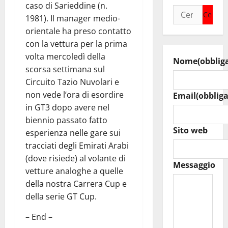
caso di Sarieddine (n.
Ricerca
1981). Il manager medio-
per:
orientale ha preso contatto
con la vettura per la prima
volta mercoledì della
Nome
(obblig
scorsa settimana sul
Circuito Tazio Nuvolari e
non vede l’ora di esordire
Email
(obbliga
in GT3 dopo avere nel
biennio passato fatto
Sito web
esperienza nelle gare sui
tracciati degli Emirati Arabi
(dove risiede) al volante di
Messaggio
vetture analoghe a quelle
della nostra Carrera Cup e
della serie GT Cup.
– End –