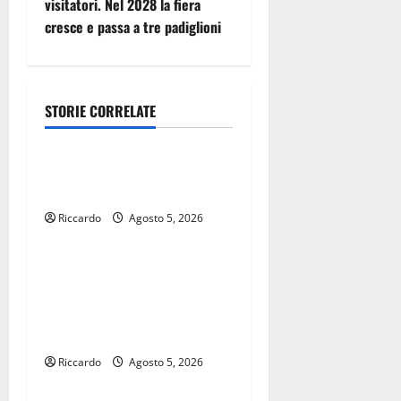
g
visitatori. Nel 2028 la fiera
cresce e passa a tre padiglioni
a
z
i
STORIE CORRELATE
Automobilismo
o
Magliona “svolta” verso
n
Popoli con la Np03
e
Riccardo
Agosto 5, 2026
Automobilismo
a
Formula 1 Pirelli Gran
Premio d’Italia 2026: conto
r
alla rovescia a un mese
t
dall’evento
Riccardo
Agosto 5, 2026
Automobilismo
i