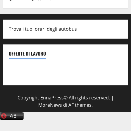
Trova i tuoi orari degli autobus
OFFERTE DI LAVORO
Il Centro La Diagnostica di Catenanuova ricerca un
tecnico sanitario di radiologia medica
a Enna
Copyright EnnaPress© All rights reserved.
|
MoreNews
di AF themes.