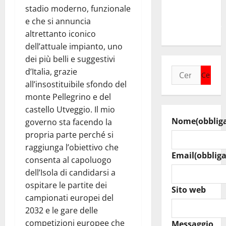
tanti
stadio moderno, funzionale
ragazzi
e che si annuncia
un’opportunità”
altrettanto iconico
dell’attuale impianto, uno
dei più belli e suggestivi
Ricerca
d’Italia, grazie
per:
all’insostituibile sfondo del
monte Pellegrino e del
castello Utveggio. Il mio
Nome
(obblig
governo sta facendo la
propria parte perché si
raggiunga l’obiettivo che
Email
(obbliga
consenta al capoluogo
dell’Isola di candidarsi a
ospitare le partite dei
Sito web
campionati europei del
2032 e le gare delle
competizioni europee che
Messaggio