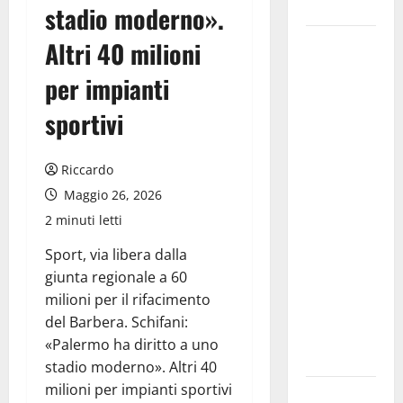
𝐒𝐀𝐍 𝐕𝐈𝐓𝐎
stadio moderno».
Editoria,
Altri 40 milioni
approvata
per impianti
la
graduatoria
sportivi
definitiva
dei
Riccardo
contributi
Maggio 26, 2026
della
2 minuti letti
Regione
2026.
Sport, via libera dalla
Schifani:
giunta regionale a 60
«Favoriamo
milioni per il rifacimento
pluralismo
del Barbera. Schifani:
e crescita
«Palermo ha diritto a uno
professionale»
stadio moderno». Altri 40
milioni per impianti sportivi
U.I.R. e