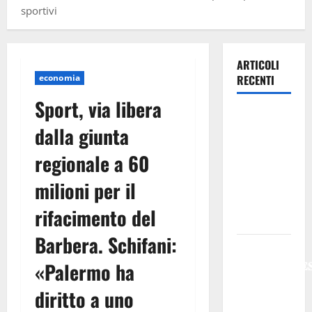
sportivi
ARTICOLI
economia
RECENTI
Sport, via libera
Previsioni
dalla giunta
Meteo
Enna: Oggi
regionale a 60
più
milioni per il
instabile e
un po’ meno
rifacimento del
caldo.
Barbera. Schifani:
𝐄𝐒𝐓𝐀𝐓𝐄
𝐑𝐄𝐆𝐀𝐋𝐁𝐔𝐓𝐄
«Palermo ha
𝟐𝟎𝟐𝟔 –
diritto a uno
𝐅𝐄𝐒𝐓𝐀 𝐃𝐈