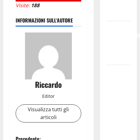
Visite:
188
un po’ meno
caldo.
INFORMAZIONI SULL'AUTORE
𝐄𝐒𝐓𝐀𝐓𝐄
𝐑𝐄𝐆𝐀𝐋𝐁𝐔𝐓𝐄
𝟐𝟎𝟐𝟔 –
𝐅𝐄𝐒𝐓𝐀 𝐃𝐈
𝐒𝐀𝐍 𝐕𝐈𝐓𝐎
Editoria,
approvata
Riccardo
la
graduatoria
Editor
definitiva
Visualizza tutti gli
dei
articoli
contributi
della
Regione
Precedente: