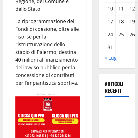
Regione, del Comune e
10
11
12
dello Stato.
La riprogrammazione dei
17
18
19
Fondi di coesione, oltre alle
24
25
26
risorse per la
ristrutturazione dello
31
stadio di Palermo, destina
« Lug
40 milioni al finanziamento
dell’avviso pubblico per la
concessione di contributi
per l’impiantistica sportiva.
ARTICOLI
RECENTI
Advertisement
Previsioni
Meteo
Enna: Oggi
più
instabile e