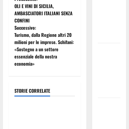
N
2026.
OLI E VINI DI SICILIA,
Schifani:
a
AMBASCIATORI ITALIANI SENZA
«Favoriamo
CONFINI
v
pluralismo
Successivo:
e crescita
i
Turismo, dalla Regione altri 20
professionale»
milioni per le imprese. Schifani:
g
U.I.R. e
«Sostegno a un settore
CESFAT: al
essenziale della nostra
a
centro
economia»
legalità,
z
formazione
i
e valori
STORIE CORRELATE
costituzionali
o
economia
Voucher
n
Editoria, approvata la
sportivi,
graduatoria definitiva dei
solo 6
e
contributi della Regione
giorni per