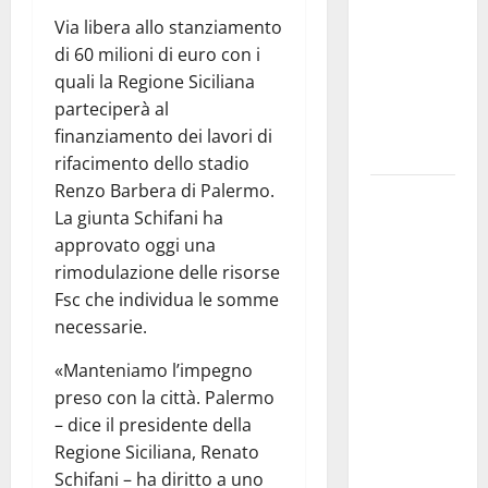
CESFAT: al
Via libera allo stanziamento
centro
di 60 milioni di euro con i
legalità,
quali la Regione Siciliana
formazione
parteciperà al
e valori
finanziamento dei lavori di
costituzionali
rifacimento dello stadio
Renzo Barbera di Palermo.
Voucher
La giunta Schifani ha
sportivi,
approvato oggi una
solo 6
rimodulazione delle risorse
giorni per
Fsc che individua le somme
fare
necessarie.
domanda.
Marano
«Manteniamo l’impegno
“Regione
preso con la città. Palermo
proroghi
– dice il presidente della
scadenza o
Regione Siciliana, Renato
negherà a
Schifani – ha diritto a uno