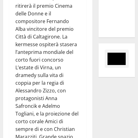
Sabrina
ritirerà il premio Cinema
Cillia alla
delle Donne e il
direzione
compositore Fernando
del Cefpas
Alba vincitore del premio
Città di Caltagirone. La
kermesse ospiterà stasera
l’anteprima mondiale del
corto fuori concorso
L’estate di Virna, un
dramedy sulla vita di
coppia per la regia di
Alessandro Zizzo, con
protagonisti Anna
Safroncik e Adelmo
Togliani, e la proiezione del
corto corale Amici di
sempre di e con Christian
Marazziti. Grande spazio