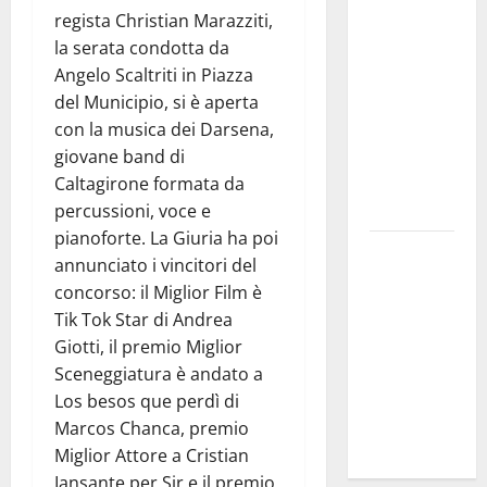
DEFINITO IL
regista Christian Marazziti,
PROGRAMMA
la serata condotta da
DELLA
Angelo Scaltriti in Piazza
SETTIMA
del Municipio, si è aperta
EDIZIONE
con la musica dei Darsena,
DEL
giovane band di
MARZAMEMI
Caltagirone formata da
CINEFEST
percussioni, voce e
pianoforte. La Giuria ha poi
Salute,
annunciato i vincitori del
giunta
concorso: il Miglior Film è
regionale
Tik Tok Star di Andrea
nomina
Giotti, il premio Miglior
Sabrina
Sceneggiatura è andato a
Cillia alla
Los besos que perdì di
direzione
Marcos Chanca, premio
del Cefpas
Miglior Attore a Cristian
Iansante per Sir e il premio