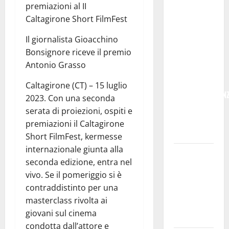
ITALIANE:
premiazioni al II
IN
Caltagirone Short FilmFest
PROVINCIA
Il giornalista Gioacchino
DI ENNA
Bonsignore riceve il premio
CON
Antonio Grasso
“SEGUIMI”
LA
Caltagirone (CT) – 15 luglio
CORRISPONDEN
2023. Con una seconda
VIENE IN
serata di proiezioni, ospiti e
VACANZA
premiazioni il Caltagirone
CON TE
Short FilmFest, kermesse
internazionale giunta alla
Temporale:
seconda edizione, entra nel
a lavoro i
vivo. Se il pomeriggio si è
volontari.
contraddistinto per una
Auto
masterclass rivolta ai
bloccata ad
giovani sul cinema
Enna bassa
condotta dall’attore e