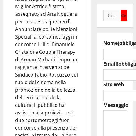
Miglior Attrice è stato
Ricerca
assegnato ad Ana Noguera
per:
per Los besos que perdì.
Annunciate poi le Menzioni
Speciali ai cortometraggi in
Nome
(obblig
concorso Lilli di Emanuele
Cristaldi e Couple Therapy
di Arman Mirhadi. Dopo un
Email
(obbliga
raggiante intervento del
Sindaco Fabio Roccuzzo sul
ruolo del cinema nella
Sito web
promozione della bellezza,
del territorio e della
cultura, il pubblico ha
Messaggio
assistito alla proiezione di
due cortometraggi fuori
concorso alla presenza dei
registi. Si tratta de L’albero