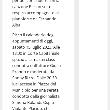
per poi concludere con la
a lavoro i
canzone Per un solo
volontari.
respiro accompagnato al
Auto
pianoforte da Fernando
bloccata ad
Alba.
Enna bassa
Ricco il calendario degli
DEFINITO IL
appuntamenti di oggi,
PROGRAMMA
sabato 15 luglio 2023. Alle
DELLA
18:30 in Corte Capitaniale
SETTIMA
spazio alla masterclass
EDIZIONE
condotta dall’attore Giulio
DEL
Pranno e moderata da
MARZAMEMI
Sonny Rizzo. Dalle 20.30
CINEFEST
luci accese in Piazza del
Salute,
Municipio per una serata
giunta
condotta dalla giornalista
regionale
Simona Rolandi. Ospiti
nomina
Violante Placido, che