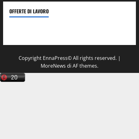
OFFERTE DI LAVORO
Il Centro La Diagnostica di Catenanuova ricerca un
tecnico sanitario di radiologia medica
a Enna
Copyright EnnaPress© All rights reserved.
|
MoreNews
di AF themes.