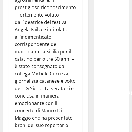
agroalimentare. Il
per giovani
prestigioso riconoscimento
e servizi
– fortemente voluto
efficienti
dall’ideatrice del festival
Angela Failla e intitolato
POSTE
all’indimenticato
ITALIANE:
corrispondente del
IN
quotidiano La Sicilia per il
PROVINCIA
calatino per oltre 50 anni –
DI ENNA
è stato consegnato dal
CON
collega Michele Cucuzza,
“SEGUIMI”
giornalista catanese e volto
LA
del TG Sicilia. La serata si è
CORRISPONDEN
conclusa in maniera
VIENE IN
emozionante con il
VACANZA
concerto di Mauro Di
CON TE
Maggio che ha presentato
brani del suo repertorio
Temporale: