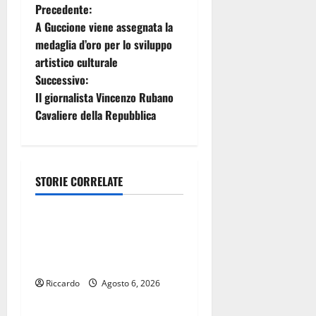
N
Precedente:
A Guccione viene assegnata la
a
medaglia d’oro per lo sviluppo
artistico culturale
v
Successivo:
i
Il giornalista Vincenzo Rubano
Cavaliere della Repubblica
g
a
STORIE CORRELATE
z
Cinema
i
DEFINITO IL PROGRAMMA
o
DELLA SETTIMA EDIZIONE
DEL MARZAMEMI CINEFEST
n
Riccardo
Agosto 6, 2026
Cinema
e