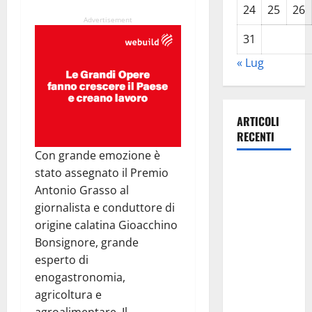
24
25
26
Advertisement
31
« Lug
ARTICOLI
RECENTI
Con grande emozione è
Caronia
stato assegnato il Premio
(Noi
Antonio Grasso al
Moderati):
giornalista e conduttore di
“Basta
origine calatina Gioacchino
valzer di
Bonsignore, grande
poltrone, a
esperto di
Palermo
enogastronomia,
serve un
agricoltura e
programma