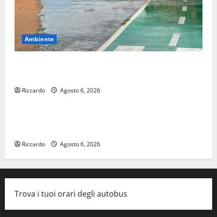
Ambiente
Temporale: a lavoro i volontari. Auto bloccata ad
Enna bassa
Riccardo
Agosto 6, 2026
Cinema
DEFINITO IL PROGRAMMA DELLA SETTIMA EDIZIONE
DEL MARZAMEMI CINEFEST
Riccardo
Agosto 6, 2026
Trova i tuoi orari degli autobus