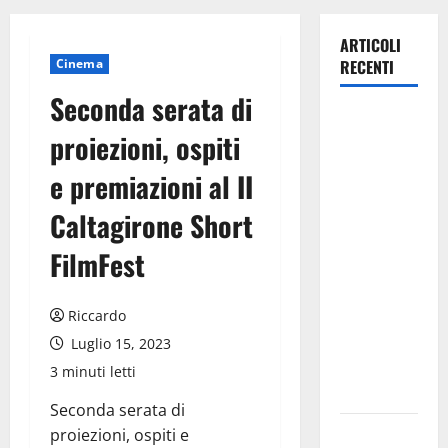
ARTICOLI
Cinema
RECENTI
Seconda serata di
Caronia
proiezioni, ospiti
(Noi
Moderati):
e premiazioni al II
“Basta
Caltagirone Short
valzer di
poltrone, a
FilmFest
Palermo
serve un
Riccardo
programma
per giovani
Luglio 15, 2023
e servizi
3 minuti letti
efficienti
Seconda serata di
POSTE
proiezioni, ospiti e