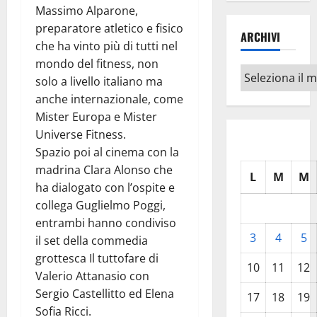
Massimo Alparone,
preparatore atletico e fisico
ARCHIVI
che ha vinto più di tutti nel
mondo del fitness, non
Archivi
solo a livello italiano ma
anche internazionale, come
Mister Europa e Mister
Universe Fitness.
Spazio poi al cinema con la
madrina Clara Alonso che
L
M
M
ha dialogato con l’ospite e
collega Guglielmo Poggi,
entrambi hanno condiviso
3
4
5
il set della commedia
grottesca Il tuttofare di
10
11
12
Valerio Attanasio con
Sergio Castellitto ed Elena
17
18
19
Sofia Ricci.