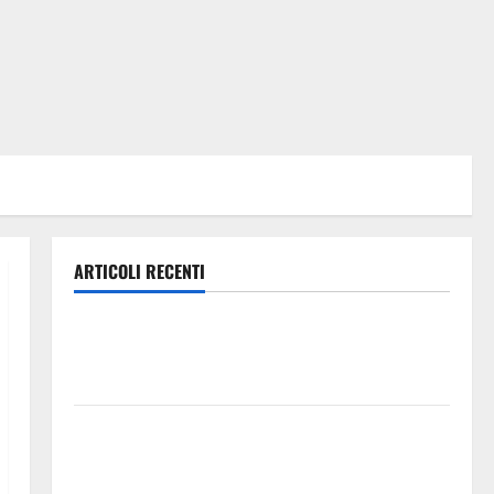
ARTICOLI RECENTI
Manovra regionale: Fp Cgil, Cisl Fp, Sadirs, Ugl e Uil
Fp esprimono apprezzamento per il rispetto degli
impegni assunti sul salario accessorio
GANGI ILLUMINA LA SUA TRADIZIONE CON “AGNUNI
BINIDITTU” GRAZIE A PROGETTO DEMOCRAZIA
PARTECIPATA