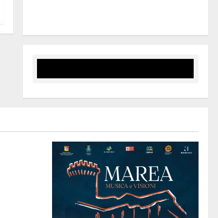
rapporti fra istizuaioni. Ormai è in campagna
elettorale”
STO
IA SOPRANA
ABETICO”