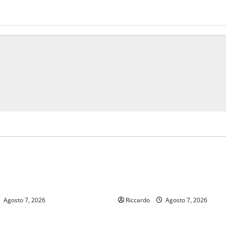
Eventi
MINA LA SUA TRADIZIONE
PINETA FEST 2026: L’11 AGO
I BINIDITTU” GRAZIE A
ROBERTO CIUFOLI A PETRAL
DEMOCRAZIA PARTECIPATA
CON “RIDERE IN ORDINE ALF
Agosto 7, 2026
Riccardo
Agosto 7, 2026