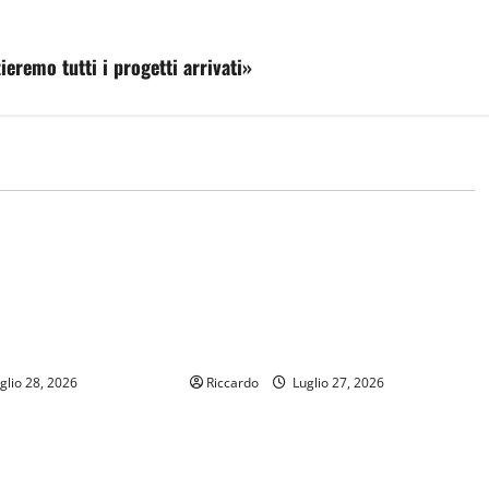
ieremo tutti i progetti arrivati»
Scuola
ituita la qualifica di
Scuola, boom di richieste per
r. Turano:
“Focus Teatro”. Turano: «Sono
one che cambia le
certo che l’Ars troverà ulteriori
ofessionisti del
risorse per finanziare tutti i
progetti»
glio 28, 2026
Riccardo
Luglio 27, 2026