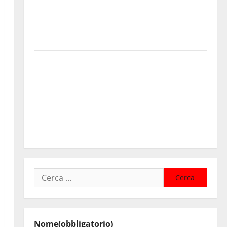
PINETA FEST 2026: L’11 AGOSTO ROBERTO CIUFOLI A
PETRALIA SOPRANA CON “RIDERE IN ORDINE
ALFABETICO”
Domenica 9 agosto andrà in scena “Orfeo ed
Euridice”, concerto-spettacolo sand-art con Stefania
Bruno e Vincenzo Bruno.
Regione. Pellegrino a Mannino “Ignora le basi dei
rapporti fra istizuaioni. Ormai è in campagna
elettorale”
Ricerca
per:
Nome
(obbligatorio)