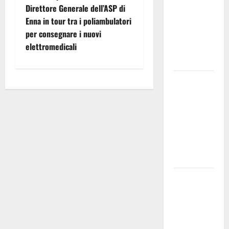
a
Direttore Generale dell’ASP di
atti, non
Enna in tour tra i poliambulatori
allarmismi
v
per consegnare i nuovi
e
i
elettromedicali
speculazioni
politiche”
g
Pasquasia:
a
uno dei più
grandi
z
“Buchi
i
Neri” della
Regione
o
Sicilia
n
Enna questa
sera al
e
piazzale
Euno “Il
a