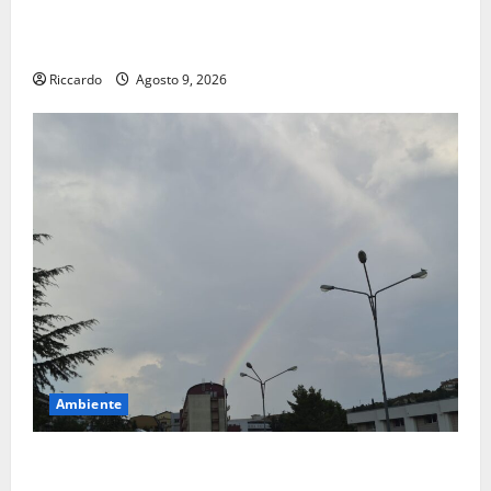
Enna questa sera al piazzale Euno “Il Barbiere di
Siviglia”
Riccardo
Agosto 9, 2026
Ambiente
Previsioni Meteo Enna: Nuova probabilità di
temporali pomeridiani. Temperature stabili, due