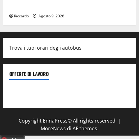
gradi circa sopra media.
Riccardo
Agosto 9, 2026
Trova i tuoi orari degli autobus
OFFERTE DI LAVORO
Il Centro La Diagnostica di Catenanuova ricerca un
tecnico sanitario di radiologia medica
a Enna
Copyright EnnaPress© All rights reserved.
|
MoreNews
di AF themes.