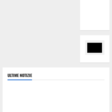
Tesauro
“Sinergia
tra i due
territori”
ULTIME NOTIZIE
Ambiente
Pasquasia, Giuseppe Carta: “Al rientro dei lavori
parlamentari, urgente audizione in Commissione
Ambiente, servono chiarezza e atti, non allarmismi e
speculazioni politiche”