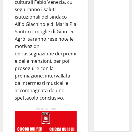
rinascita
culturali Fabio Venezia, cui
seguiranno i saluti
SANT’AGATA
istituzionali del sindaco
LI BATTIATI:
Alfio Giachino e di Maria Pia
MARTEDÌ 11
Santoro, moglie di Gino De
AGOSTO IL
Agrò, saranno rese note le
LIVE DI
motivazioni
ALESSANDRO
dell’assegnazione dei premi
PANICOLA
e delle menzioni, per poi
proseguire con la
Enna e
premiazione, intervallata
Caltanissetta,
da intermezzi musicali e
i due
accompagnata da uno
sindaci
spettacolo conclusivo.
insieme per
rafforzare i
Advertisement
servizi del
territorio