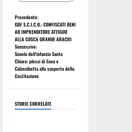
N
Precedente:
GDF S.C.I.C.O.: CONFISCATI BENI
a
AD IMPRENDITORE ATTIGUO
ALLA COSCA GRANDE ARACRI
v
Successivo:
i
Scuola dell’infanzia Santa
Chiara: plessi di Enna e
g
Calascibetta alla scoperta della
Costituzione
a
z
i
STORIE CORRELATE
Eventi
o
Prende il via la rassegna
n
“Prospettiva Battiato”, tre