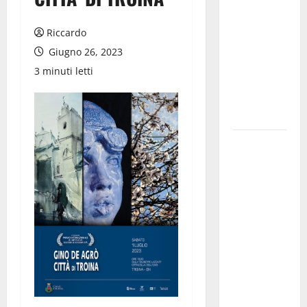
quale ente
gestore
Riccardo
della prima
Giugno 26, 2023
riserva
3 minuti letti
marina
istituita in
Italia
Prende il
via la
rassegna
“Prospettiva
Battiato”,
tre giorni di
cinema
dedicati al
leggendario
Franco, nel