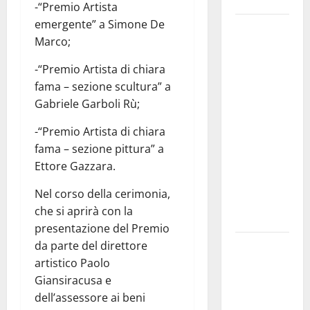
Italia
-“Premio Artista
emergente” a Simone De
Prende il
Marco;
via la
rassegna
-“Premio Artista di chiara
“Prospettiva
fama – sezione scultura” a
Battiato”,
Gabriele Garboli Rù;
tre giorni di
cinema
-“Premio Artista di chiara
dedicati al
fama – sezione pittura” a
leggendario
Ettore Gazzara.
Franco, nel
Nel corso della cerimonia,
suo luogo
che si aprirà con la
dell’anima.
presentazione del Premio
Sicilia
da parte del direttore
interna:
artistico Paolo
identità,
Giansiracusa e
fragilità e
dell’assessore ai beni