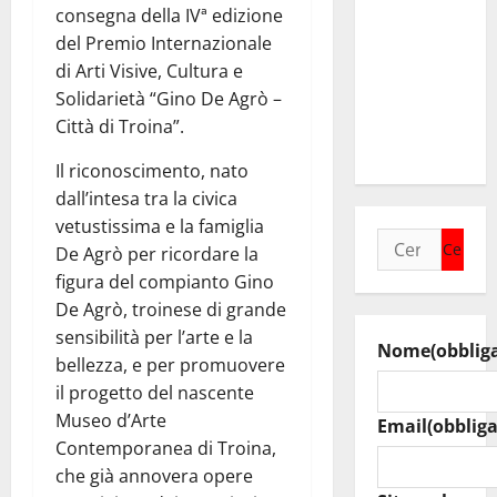
i due
consegna della IVª edizione
sindaci
del Premio Internazionale
insieme per
di Arti Visive, Cultura e
rafforzare i
Solidarietà “Gino De Agrò –
servizi del
Città di Troina”.
territorio
Il riconoscimento, nato
dall’intesa tra la civica
vetustissima e la famiglia
Ricerca
De Agrò per ricordare la
per:
figura del compianto Gino
De Agrò, troinese di grande
sensibilità per l’arte e la
Nome
(obblig
bellezza, e per promuovere
il progetto del nascente
Museo d’Arte
Email
(obbliga
Contemporanea di Troina,
che già annovera opere