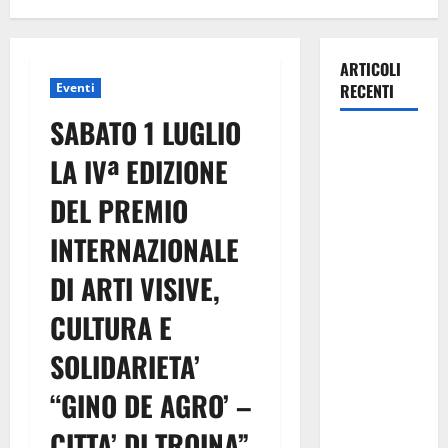
ARTICOLI
Eventi
RECENTI
SABATO 1 LUGLIO
La gestione
LA IVª EDIZIONE
dell’Area
Marina
DEL PREMIO
Protetta
INTERNAZIONALE
“Isola di
Ustica”
DI ARTI VISIVE,
resta
saldamente
CULTURA E
in capo al
SOLIDARIETA’
Comune di
Ustica, che
“GINO DE AGRO’ –
viene
CITTA’ DI TROINA”
confermato