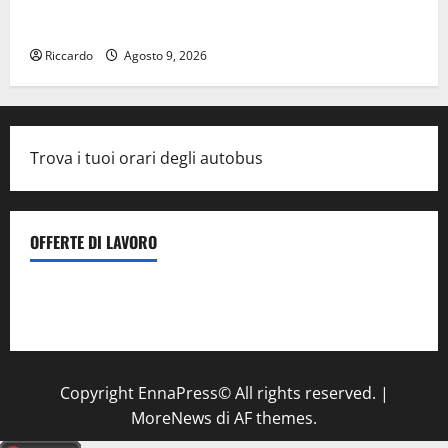
SANT’AGATA LI BATTIATI: MARTEDÌ 11 AGOSTO IL LIVE
DI ALESSANDRO PANICOLA
Riccardo
Agosto 9, 2026
Trova i tuoi orari degli autobus
OFFERTE DI LAVORO
Il Centro La Diagnostica di Catenanuova ricerca un
tecnico sanitario di radiologia medica
a Enna
Copyright EnnaPress© All rights reserved.
|
MoreNews
di AF themes.