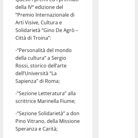
Marina
della IVª edizione del
Protetta
“Premio Internazionale di
“Isola di
Arti Visive, Cultura e
Ustica”
Solidarietà “Gino De Agrò –
resta
Città di Troina”:
saldamente
-“Personalità del mondo
in capo al
della cultura” a Sergio
Comune di
Rossi, storico dell’arte
Ustica, che
dell’Università “La
viene
Sapienza” di Roma;
confermato
quale ente
-“Sezione Letteratura” alla
gestore
scrittrice Marinella Fiume;
della prima
-“Sezione Solidarietà” a don
riserva
Pino Vitrano, della Missione
marina
Speranza e Carità;
istituita in