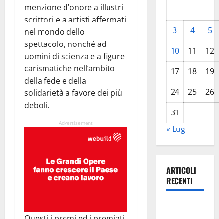
menzione d’onore a illustri
scrittori e a artisti affermati
3
4
5
nel mondo dello
spettacolo, nonché ad
10
11
12
uomini di scienza e a figure
carismatiche nell’ambito
17
18
19
della fede e della
24
25
26
solidarietà a favore dei più
deboli.
31
Advertisement
« Lug
ARTICOLI
RECENTI
La gestione
dell’Area
Questi i premi ed i premiati