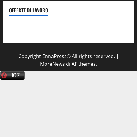
OFFERTE DI LAVORO
Il Centro La Diagnostica di Catenanuova ricerca un
tecnico sanitario di radiologia medica
a Enna
Copyright EnnaPress© All rights reserved.
|
MoreNews
di AF themes.