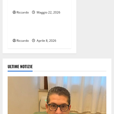
AMMINISTRAZIONE.
Riccardo
Maggio 22, 2026
Istituzioni
Enna convocata Assemblea
dell’Automobile Club Enna
Riccardo
Aprile 8, 2026
ULTIME NOTIZIE