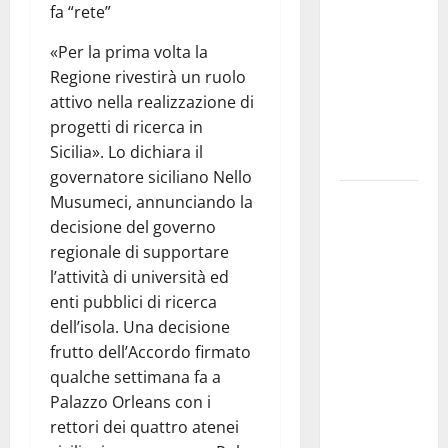
il 14 agosto
fa “rete”
musica,
«Per la prima volta la
spettacolo,
Regione rivestirà un ruolo
gastronomia
attivo nella realizzazione di
e una
progetti di ricerca in
sorpresa di
Sicilia». Lo dichiara il
mezzanotte.
governatore siciliano Nello
Sanità: Non
Musumeci, annunciando la
riconosciuto
decisione del governo
il Buono
regionale di supportare
Pasto:
l’attività di università ed
sindacato
enti pubblici di ricerca
Nursind
dell’isola. Una decisione
avvia una
frutto dell’Accordo firmato
vertenza a
qualche settimana fa a
Asp e Oasi
Palazzo Orleans con i
Maria SS
rettori dei quattro atenei