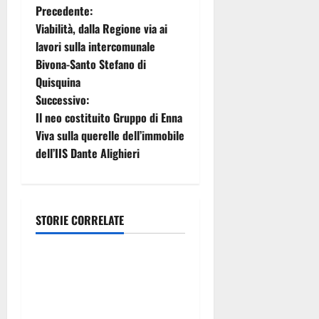
N
Precedente:
Viabilità, dalla Regione via ai
a
lavori sulla intercomunale
Bivona-Santo Stefano di
v
Quisquina
i
Successivo:
Il neo costituito Gruppo di Enna
g
Viva sulla querelle dell’immobile
dell’IIS Dante Alighieri
a
z
i
STORIE CORRELATE
Istituzioni
o
2 GIUGNO, G. LA RUSSA
n
(ACI): ORGOGLIO NAZIONALE
MAI COSÌ FORTE ANCHE NEL
e