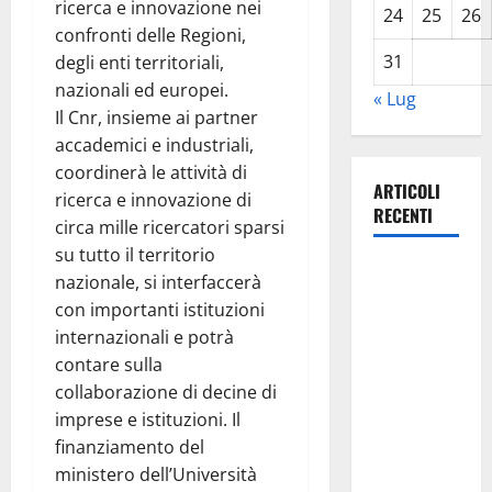
ricerca e innovazione nei
24
25
26
confronti delle Regioni,
31
degli enti territoriali,
nazionali ed europei.
« Lug
Il Cnr, insieme ai partner
accademici e industriali,
coordinerà le attività di
ARTICOLI
ricerca e innovazione di
RECENTI
circa mille ricercatori sparsi
su tutto il territorio
Lavoro.
nazionale, si interfaccerà
Venezia
con importanti istituzioni
(PD):
internazionali e potrà
“Depositato
contare sulla
ddl all’ARS
collaborazione di decine di
per
imprese e istituzioni. Il
valorizzare
finanziamento del
le imprese
ministero dell’Università
domestiche”