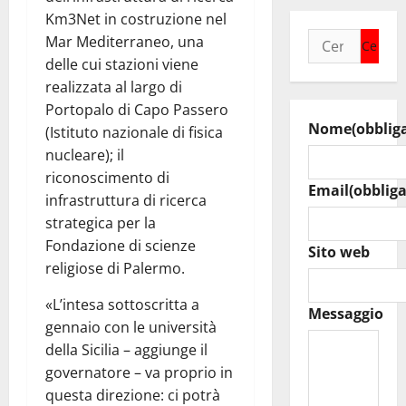
Km3Net in costruzione nel
Ricerca
Mar Mediterraneo, una
per:
delle cui stazioni viene
realizzata al largo di
Portopalo di Capo Passero
Nome
(obblig
(Istituto nazionale di fisica
nucleare); il
riconoscimento di
Email
(obbliga
infrastruttura di ricerca
strategica per la
Fondazione di scienze
Sito web
religiose di Palermo.
«L’intesa sottoscritta a
Messaggio
gennaio con le università
della Sicilia – aggiunge il
governatore – va proprio in
questa direzione: ci potrà