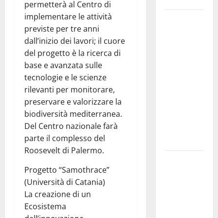
permetterà al Centro di
implementare le attività
Pergusa si
previste per tre anni
prepara alla
dall’inizio dei lavori; il cuore
“Notte
del progetto è la ricerca di
dell’Assunta”:
base e avanzata sulle
il 14 agosto
tecnologie e le scienze
musica,
rilevanti per monitorare,
spettacolo,
preservare e valorizzare la
gastronomia
biodiversità mediterranea.
e una
Del Centro nazionale farà
sorpresa di
parte il complesso del
mezzanotte.
Roosevelt di Palermo.
Sanità: Non
Progetto “Samothrace”
riconosciuto
(Università di Catania)
il Buono
La creazione di un
Pasto:
Ecosistema
sindacato