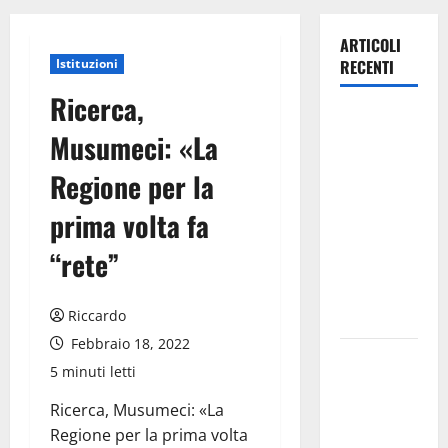
ARTICOLI
Istituzioni
RECENTI
Ricerca,
Lavoro.
Musumeci: «La
Venezia
(PD):
Regione per la
“Depositato
prima volta fa
ddl all’ARS
per
“rete”
valorizzare
le imprese
Riccardo
domestiche”
Febbraio 18, 2022
Pergusa si
5 minuti letti
prepara alla
“Notte
Ricerca, Musumeci: «La
dell’Assunta”:
Regione per la prima volta