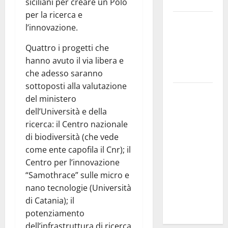
Troina
siciliani per creare un Polo
per la ricerca e
Giornata di
l’innovazione.
vigilia per il
23° Rally
Quattro i progetti che
Tirreno
hanno avuto il via libera e
Messina
che adesso saranno
sottoposti alla valutazione
Automobilismo
del ministero
– Si
dell’Università e della
chiuderanno
ricerca: il Centro nazionale
il 19 agosto
di biodiversità (che vede
le iscrizioni
come ente capofila il Cnr); il
al 6°
Centro per l’innovazione
Slalom
“Samothrace” sulle micro e
Città di
nano tecnologie (Università
Alessandria
di Catania); il
della Rocca
potenziamento
dell’infrastruttura di ricerca