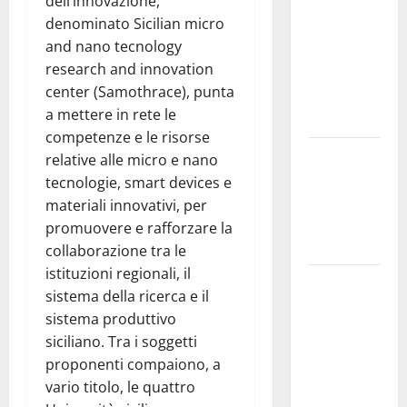
dell’innovazione,
Nursind
denominato Sicilian micro
avvia una
and nano tecnology
vertenza a
research and innovation
Asp e Oasi
center (Samothrace), punta
Maria SS
a mettere in rete le
Troina
competenze e le risorse
Giornata di
relative alle micro e nano
vigilia per il
tecnologie, smart devices e
23° Rally
materiali innovativi, per
Tirreno
promuovere e rafforzare la
Messina
collaborazione tra le
istituzioni regionali, il
Automobilismo
sistema della ricerca e il
– Si
sistema produttivo
chiuderanno
siciliano. Tra i soggetti
il 19 agosto
proponenti compaiono, a
le iscrizioni
vario titolo, le quattro
al 6°