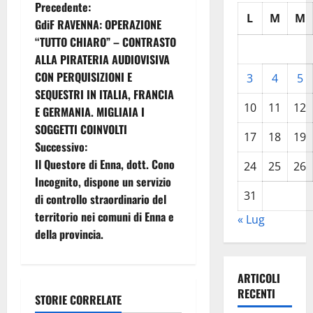
N
Precedente:
L
M
M
GdiF RAVENNA: OPERAZIONE
a
“TUTTO CHIARO” – CONTRASTO
ALLA PIRATERIA AUDIOVISIVA
v
CON PERQUISIZIONI E
3
4
5
i
SEQUESTRI IN ITALIA, FRANCIA
10
11
12
E GERMANIA. MIGLIAIA I
g
SOGGETTI COINVOLTI
17
18
19
Successivo:
a
Il Questore di Enna, dott. Cono
24
25
26
z
Incognito, dispone un servizio
31
di controllo straordinario del
i
territorio nei comuni di Enna e
« Lug
della provincia.
o
n
ARTICOLI
RECENTI
e
STORIE CORRELATE
Istituzioni