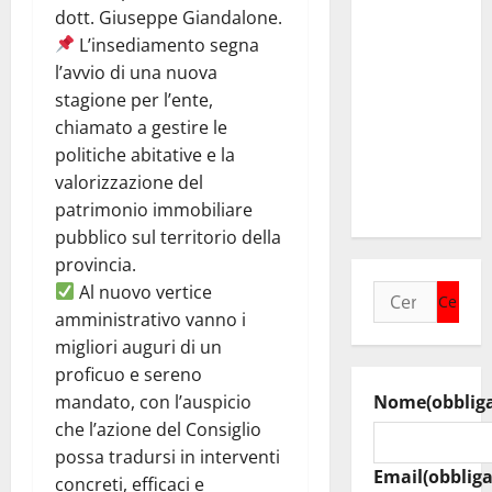
incontra il
dott. Giuseppe Giandalone.
collega di
L’insediamento segna
Caltanissetta
l’avvio di una nuova
Walter
stagione per l’ente,
Tesauro
chiamato a gestire le
“Sinergia
politiche abitative e la
tra i due
valorizzazione del
territori”
patrimonio immobiliare
pubblico sul territorio della
provincia.
Al nuovo vertice
Ricerca
amministrativo vanno i
per:
migliori auguri di un
proficuo e sereno
mandato, con l’auspicio
Nome
(obblig
che l’azione del Consiglio
possa tradursi in interventi
Email
(obbliga
concreti, efficaci e