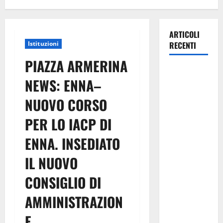
ARTICOLI
Istituzioni
RECENTI
PIAZZA ARMERINA
Pasquasia,
NEWS: ENNA–
Giuseppe
Carta: “Al
NUOVO CORSO
rientro dei
PER LO IACP DI
lavori
parlamentari,
ENNA. INSEDIATO
urgente
audizione in
IL NUOVO
Commissione
CONSIGLIO DI
Ambiente,
servono
AMMINISTRAZION
chiarezza e
E.
atti, non