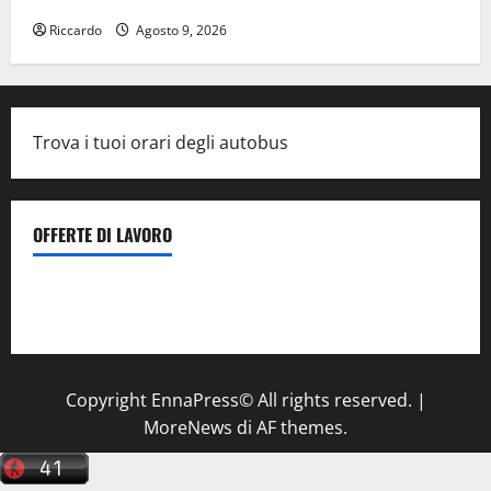
Riccardo
Agosto 9, 2026
Trova i tuoi orari degli autobus
OFFERTE DI LAVORO
Il Centro La Diagnostica di Catenanuova ricerca un
tecnico sanitario di radiologia medica
a Enna
Copyright EnnaPress© All rights reserved.
|
MoreNews
di AF themes.