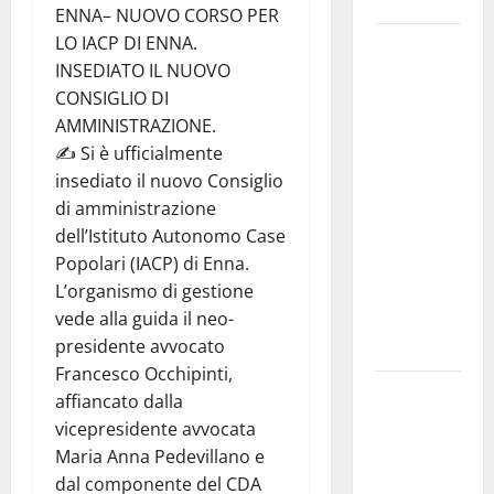
Siviglia”
ENNA– NUOVO CORSO PER
LO IACP DI ENNA.
Previsioni
INSEDIATO IL NUOVO
Meteo
CONSIGLIO DI
Enna: Nuova
AMMINISTRAZIONE.
probabilità
✍️ Si è ufficialmente
di
insediato il nuovo Consiglio
temporali
di amministrazione
pomeridiani.
dell’Istituto Autonomo Case
Temperature
Popolari (IACP) di Enna.
stabili, due
L’organismo di gestione
gradi circa
vede alla guida il neo-
sopra
presidente avvocato
media.
Francesco Occhipinti,
Il sindaco di
affiancato dalla
Enna
vicepresidente avvocata
Mirello
Maria Anna Pedevillano e
Crisafulli
dal componente del CDA