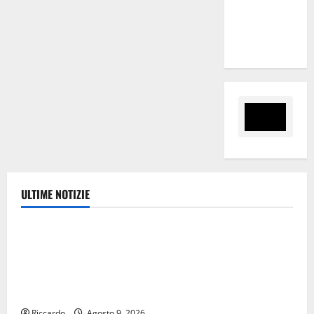
“Sinergia
tra i due
territori”
ULTIME NOTIZIE
Ambiente
Pasquasia, Giuseppe Carta: “Al rientro dei lavori
parlamentari, urgente audizione in Commissione
Ambiente, servono chiarezza e atti, non allarmismi e
speculazioni politiche”
Riccardo
Agosto 9, 2026