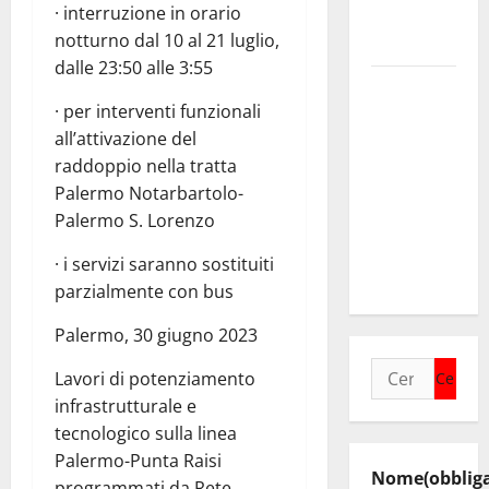
· interruzione in orario
negli 800
notturno dal 10 al 21 luglio,
Stile Libero
dalle 23:50 alle 3:55
Valguarnera:
· per interventi funzionali
il
all’attivazione del
programma
raddoppio nella tratta
degli
Palermo Notarbartolo-
appuntamenti
Palermo S. Lorenzo
del
cartellone
· i servizi saranno sostituiti
estivo
parzialmente con bus
Palermo, 30 giugno 2023
Ricerca
Lavori di potenziamento
per:
infrastrutturale e
tecnologico sulla linea
Palermo-Punta Raisi
Nome
(obblig
programmati da Rete