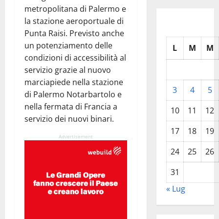
metropolitana di Palermo e
la stazione aeroportuale di
Punta Raisi. Previsto anche
un potenziamento delle
L
M
M
condizioni di accessibilità al
servizio grazie al nuovo
marciapiede nella stazione
3
4
5
di Palermo Notarbartolo e
nella fermata di Francia a
10
11
12
servizio dei nuovi binari.
17
18
19
Advertisement
24
25
26
31
« Lug