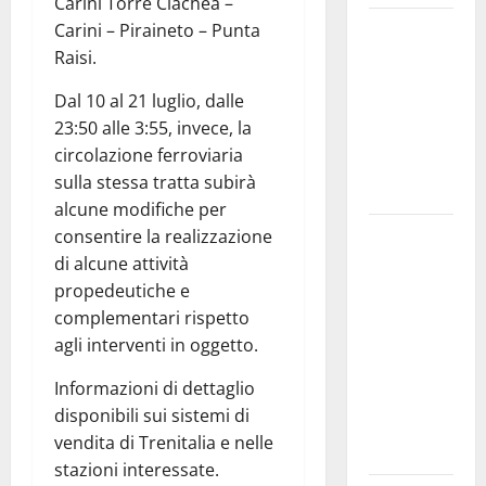
Carini Torre Ciachea –
Aidone:
Carini – Piraineto – Punta
oggi
Raisi.
giornata
Dal 10 al 21 luglio, dalle
dell’evento
23:50 alle 3:55, invece, la
medievale
circolazione ferroviaria
del
sulla stessa tratta subirà
Battimento
alcune modifiche per
Nuoto:
consentire la realizzazione
Simone
di alcune attività
Capostagno
propedeutiche e
de La
complementari rispetto
Fenice Enna
agli interventi in oggetto.
nella Top
Informazioni di dettaglio
Ten anche
disponibili sui sistemi di
negli 800
vendita di Trenitalia e nelle
Stile Libero
stazioni interessate.