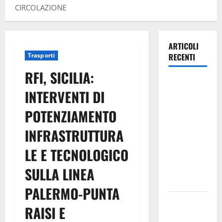
CIRCOLAZIONE
ARTICOLI
Trasporti
RECENTI
RFI, SICILIA:
Trapanisi.it:
INTERVENTI DI
il
Segretario
POTENZIAMENTO
Generale
INFRASTRUTTURA
Giovanni
Panepinto
LE E TECNOLOGICO
si
trasferisce
SULLA LINEA
a Enna
PALERMO-PUNTA
Piazza
RAISI E
Armerina: