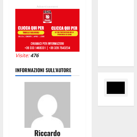
Valguarnera:
Advertisement
il
programma
degli
appuntamenti
del
cartellone
Visite:
476
estivo
INFORMAZIONI SULL'AUTORE
Riccardo