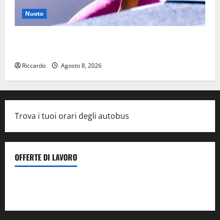
Nuoto
Nuoto: Simone Capostagno de La Fenice Enna nella
Top Ten anche negli 800 Stile Libero
Riccardo
Agosto 8, 2026
Trova i tuoi orari degli autobus
OFFERTE DI LAVORO
Il Centro La Diagnostica di Catenanuova ricerca un
tecnico sanitario di radiologia medica
a Enna