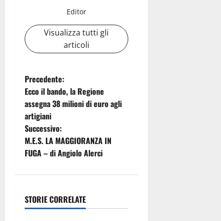
Editor
Visualizza tutti gli
articoli
N
Precedente:
Ecco il bando, la Regione
a
assegna 38 milioni di euro agli
artigiani
v
Successivo:
i
M.E.S. LA MAGGIORANZA IN
FUGA – di Angiolo Alerci
g
a
STORIE CORRELATE
z
Trasporti