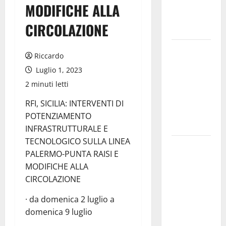
11 agosto
MODIFICHE ALLA
Costanza
CIRCOLAZIONE
d’Altavilla
Aidone:
Riccardo
oggi
Luglio 1, 2023
giornata
2 minuti letti
dell’evento
medievale
RFI, SICILIA: INTERVENTI DI
del
POTENZIAMENTO
Battimento
INFRASTRUTTURALE E
TECNOLOGICO SULLA LINEA
Nuoto:
PALERMO-PUNTA RAISI E
Simone
MODIFICHE ALLA
Capostagno
CIRCOLAZIONE
de La
Fenice Enna
· da domenica 2 luglio a
nella Top
domenica 9 luglio
Ten anche