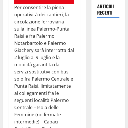
ARTICOLI
Per consentire la piena
RECENTI
operatività dei cantieri, la
circolazione ferroviaria
Trapanisi.it:
sulla linea Palermo-Punta
il
Raisi e fra Palermo
Segretario
Notarbartolo e Palermo
Generale
Giachery sarà interrotta dal
Giovanni
2 luglio al 9 luglio e la
Panepinto
mobilità garantita da
si
servizi sostitutivi con bus
trasferisce
solo fra Palermo Centrale e
a Enna
Punta Raisi, limitatamente
ai collegamenti fra le
Piazza
seguenti località Palermo
Armerina:
Centrale – Isola delle
11 agosto
Femmine (no fermate
Costanza
intermedie) – Capaci –
d’Altavilla