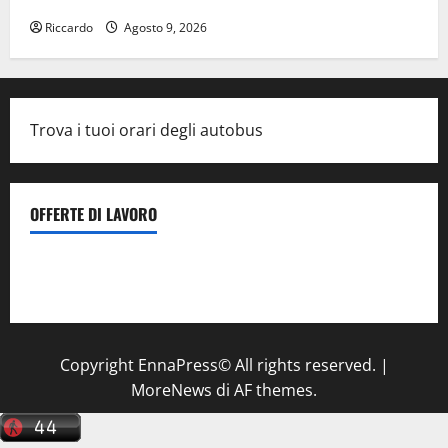
Riccardo
Agosto 9, 2026
Trova i tuoi orari degli autobus
OFFERTE DI LAVORO
Il Centro La Diagnostica di Catenanuova ricerca un
tecnico sanitario di radiologia medica
a Enna
Copyright EnnaPress© All rights reserved.
|
MoreNews
di AF themes.