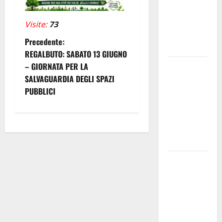
allarmismi
e
Visite:
73
speculazioni
N
Precedente:
politiche”
REGALBUTO: SABATO 13 GIUGNO
a
– GIORNATA PER LA
Pasquasia:
SALVAGUARDIA DEGLI SPAZI
uno dei più
v
PUBBLICI
grandi
i
“Buchi
Neri” della
g
Regione
Sicilia
a
Enna questa
z
sera al
piazzale
i
Euno “Il
o
Barbiere di