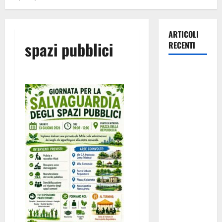
ARTICOLI
spazi pubblici
RECENTI
Pasquasia,
Giuseppe
Carta: “Al
rientro dei
lavori
parlamentari,
urgente
audizione in
Commissione
Ambiente,
servono
chiarezza e
atti, non