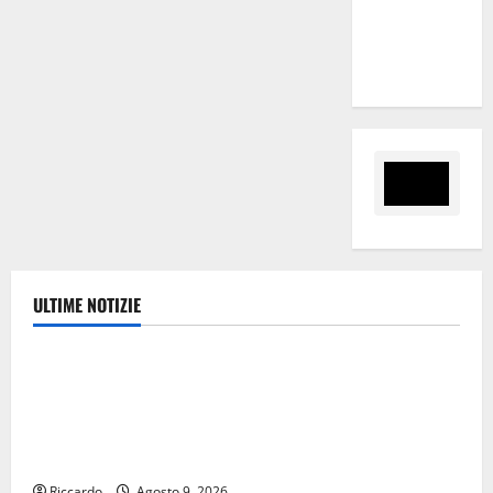
“Sinergia
tra i due
territori”
ULTIME NOTIZIE
Ambiente
Pasquasia, Giuseppe Carta: “Al rientro dei lavori
parlamentari, urgente audizione in Commissione
Ambiente, servono chiarezza e atti, non allarmismi e
speculazioni politiche”
Riccardo
Agosto 9, 2026