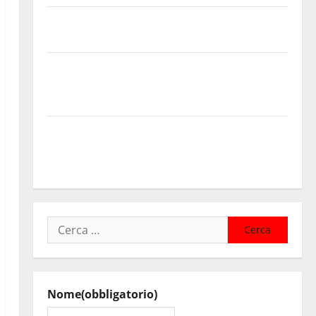
Enna questa sera al piazzale Euno “Il Barbiere di
Siviglia”
Previsioni Meteo Enna: Nuova probabilità di
temporali pomeridiani. Temperature stabili, due
gradi circa sopra media.
Il sindaco di Enna Mirello Crisafulli incontra il
collega di Caltanissetta Walter Tesauro “Sinergia tra
i due territori”
Ricerca
per:
Nome
(obbligatorio)