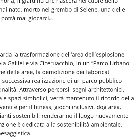
ria, il giardino che nascerà nel cuore dello
 mai nato, morto nel grembo di Selene, una delle
 potrà mai giocarci».
iguarda la trasformazione dell’area dell’esplosione,
via Galilei e via Ciceruacchio, in un “Parco Urbano
ne delle aree, la demolizione dei fabbricati
on successiva realizzazione di un parco pubblico
nalità. Attraverso percorsi, segni architettonici,
 e spazi simbolici, verrà mantenuto il ricordo della
nti e per il fitness, giochi inclusivi, dog area,
pianti sostenibili renderanno il luogo nuovamente
enzione è dedicata alla sostenibilità ambientale,
aesaggistica.