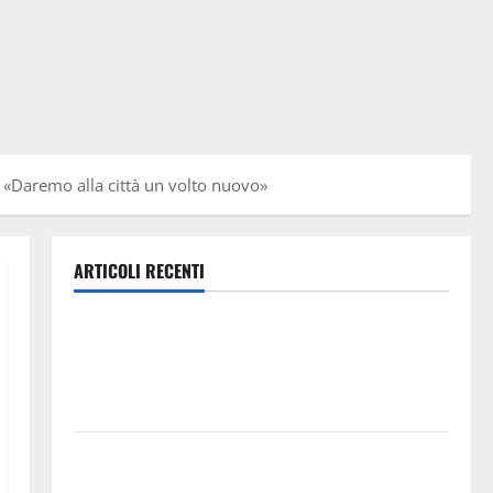
i: «Daremo alla città un volto nuovo»
ARTICOLI RECENTI
Pasquasia, Giuseppe Carta: “Al rientro dei lavori
parlamentari, urgente audizione in Commissione
Ambiente, servono chiarezza e atti, non allarmismi e
speculazioni politiche”
Pasquasia: uno dei più grandi “Buchi Neri” della
Regione Sicilia