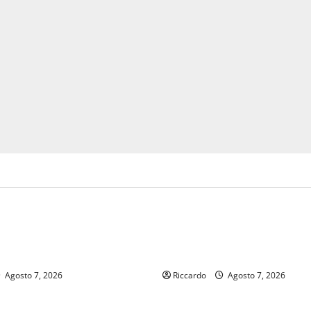
Eventi
MINA LA SUA TRADIZIONE
PINETA FEST 2026: L’11 AGO
I BINIDITTU” GRAZIE A
ROBERTO CIUFOLI A PETRAL
DEMOCRAZIA PARTECIPATA
CON “RIDERE IN ORDINE ALF
Agosto 7, 2026
Riccardo
Agosto 7, 2026