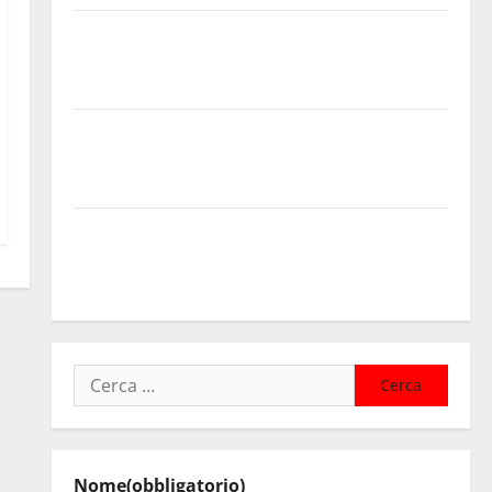
PINETA FEST 2026: L’11 AGOSTO ROBERTO CIUFOLI A
PETRALIA SOPRANA CON “RIDERE IN ORDINE
ALFABETICO”
Domenica 9 agosto andrà in scena “Orfeo ed
Euridice”, concerto-spettacolo sand-art con Stefania
Bruno e Vincenzo Bruno.
Regione. Pellegrino a Mannino “Ignora le basi dei
rapporti fra istizuaioni. Ormai è in campagna
elettorale”
Ricerca
per:
Nome
(obbligatorio)