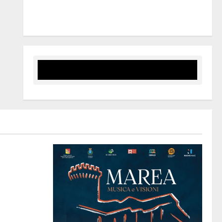
rapporti fra istizuaioni. Ormai è in campagna
elettorale”
STO
IA SOPRANA
ABETICO”