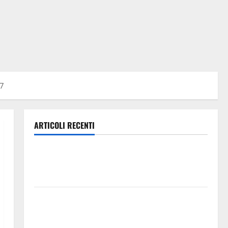
7
ARTICOLI RECENTI
Manovra regionale: Fp Cgil, Cisl Fp, Sadirs, Ugl e Uil
Fp esprimono apprezzamento per il rispetto degli
impegni assunti sul salario accessorio
GANGI ILLUMINA LA SUA TRADIZIONE CON “AGNUNI
BINIDITTU” GRAZIE A PROGETTO DEMOCRAZIA
PARTECIPATA