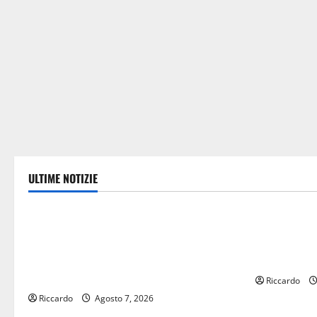
ULTIME NOTIZIE
sindacati
Eventi
Manovra regionale: Fp Cgil, Cisl Fp,
GANGI ILLU
Sadirs, Ugl e Uil Fp esprimono
CON “AGNUN
apprezzamento per il rispetto degli
PROGETTO 
impegni assunti sul salario accessorio
Riccardo
Riccardo
Agosto 7, 2026