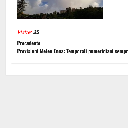
Visite:
35
N
Precedente:
Previsioni Meteo Enna: Temporali pomeridiani sempr
a
v
i
g
a
z