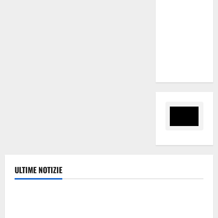
regionale
nomina
Sabrina
Cillia alla
direzione
del Cefpas
ULTIME NOTIZIE
Politica
Caronia (Noi Moderati): “Basta valzer di poltrone, a
Palermo serve un programma per giovani e servizi