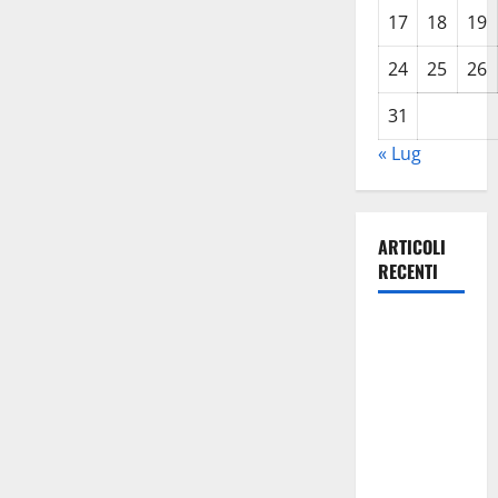
17
18
19
24
25
26
31
« Lug
ARTICOLI
RECENTI
Caronia
(Noi
Moderati):
“Basta
valzer di
poltrone, a
Palermo