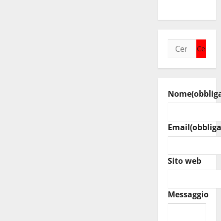
del Cefpas
Ricerca
per:
Nome
(obblig
Email
(obbliga
Sito web
Messaggio