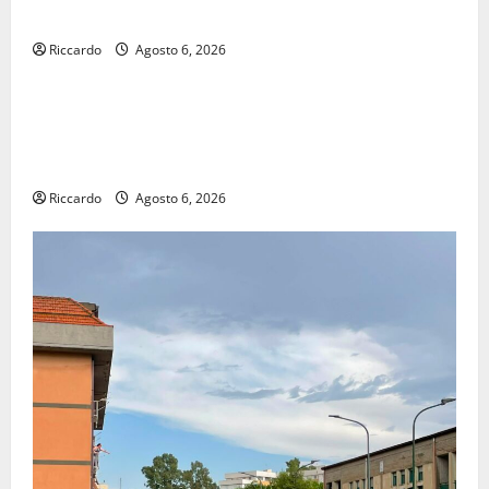
efficienti
Riccardo
Agosto 6, 2026
economia
POSTE ITALIANE: IN PROVINCIA DI ENNA CON
“SEGUIMI” LA CORRISPONDENZA VIENE IN VACANZA
CON TE
Riccardo
Agosto 6, 2026