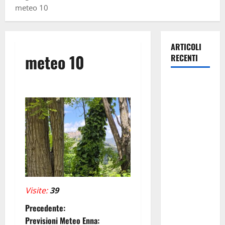
meteo 10
ARTICOLI
meteo 10
RECENTI
Caronia
(Noi
Moderati):
“Basta
valzer di
poltrone, a
Palermo
serve un
programma
Visite:
39
per giovani
N
Precedente:
e servizi
Previsioni Meteo Enna:
efficienti