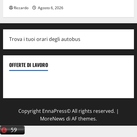
Riccardo
Agosto 6, 2026
Trova i tuoi orari degli autobus
OFFERTE DI LAVORO
Il Centro La Diagnostica di Catenanuova ricerca un
tecnico sanitario di radiologia medica
a Enna
Copyright EnnaPress© All rights reserved.
|
MoreNews
di AF themes.