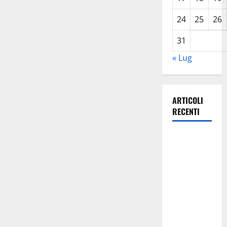
24
25
26
31
« Lug
ARTICOLI
RECENTI
Caronia
(Noi
Moderati):
“Basta
valzer di
poltrone, a
Palermo
serve un