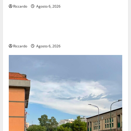
Riccardo
Agosto 6, 2026
economia
POSTE ITALIANE: IN PROVINCIA DI ENNA CON
“SEGUIMI” LA CORRISPONDENZA VIENE IN VACANZA
CON TE
Riccardo
Agosto 6, 2026