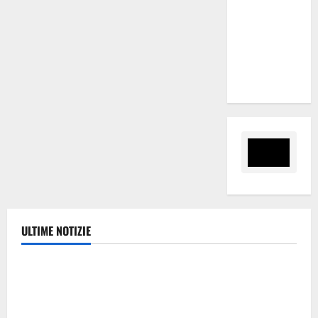
nomina
Sabrina
Cillia alla
direzione
del Cefpas
ULTIME NOTIZIE
Politica
Caronia (Noi Moderati): “Basta valzer di poltrone, a
Palermo serve un programma per giovani e servizi
efficienti