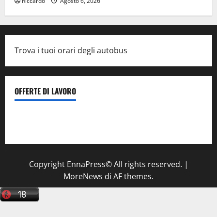
Riccardo
Agosto 6, 2026
Trova i tuoi orari degli autobus
OFFERTE DI LAVORO
Il Centro La Diagnostica di Catenanuova ricerca un
tecnico sanitario di radiologia medica
a Enna
Copyright EnnaPress© All rights reserved.
|
MoreNews
di AF themes.