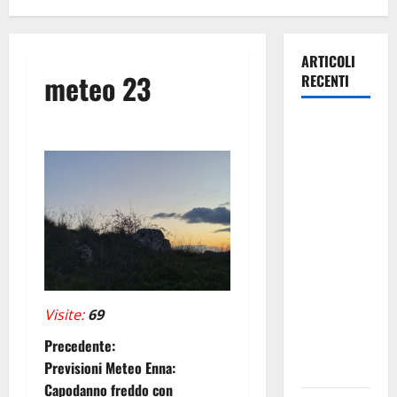
ARTICOLI
meteo 23
RECENTI
Caronia
(Noi
Moderati):
“Basta
valzer di
poltrone, a
Palermo
serve un
programma
Visite:
69
per giovani
N
Precedente:
e servizi
Previsioni Meteo Enna:
efficienti
a
Capodanno freddo con