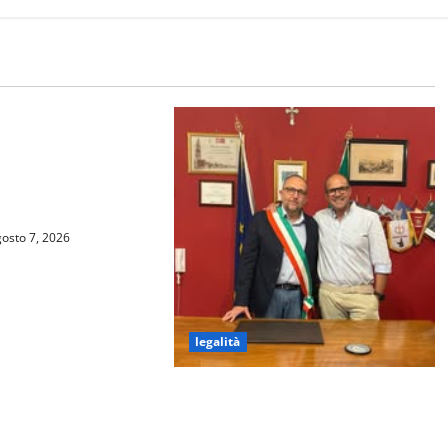
nticare mai” San
rde ricorda le
tragi di Capaci e di
osto 7, 2026
legalità
DISSERVIZI E BLACKOUT DELLA
LINEA INTERNET E TELEFONICA: IL
COMUNE DI TROINA PRESENTA UN