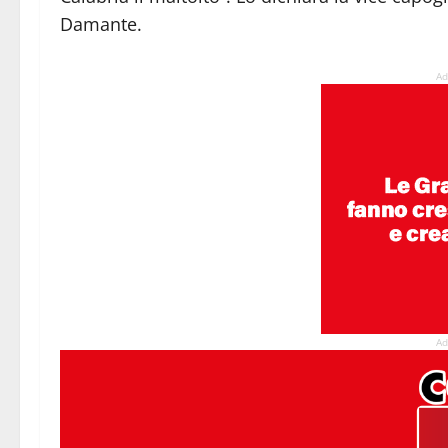
Damante.
Ad
Ad