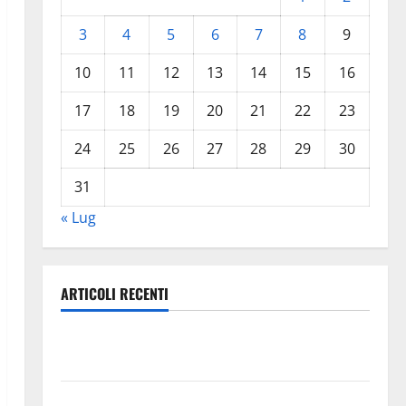
3
4
5
6
7
8
9
10
11
12
13
14
15
16
17
18
19
20
21
22
23
24
25
26
27
28
29
30
31
« Lug
ARTICOLI RECENTI
Trapanisi.it: il Segretario Generale Giovanni
Panepinto si trasferisce a Enna
Piazza Armerina: 11 agosto Costanza d’Altavilla