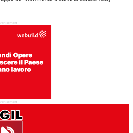
vertisement
vertisement