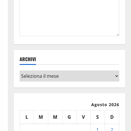
ARCHIVI
Archivi
Agosto 2026
L
M
M
G
V
S
D
1
2