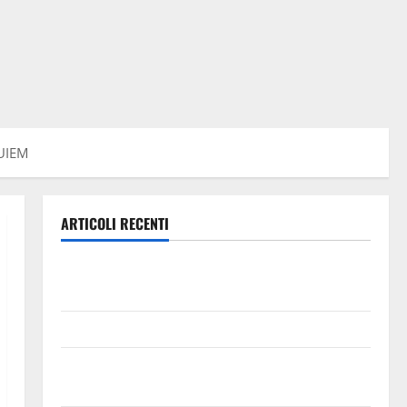
UIEM
ARTICOLI RECENTI
Trapanisi.it: il Segretario Generale Giovanni
Panepinto si trasferisce a Enna
Piazza Armerina: 11 agosto Costanza d’Altavilla
Aidone: oggi giornata dell’evento medievale del
Battimento