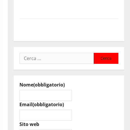
Nuoto: Simone Capostagno de La Fenice Enna nella
Top Ten anche negli 800 Stile Libero
Valguarnera: il programma degli appuntamenti del
cartellone estivo
Ricerca
per:
Nome
(obbligatorio)
Email
(obbligatorio)
Sito web