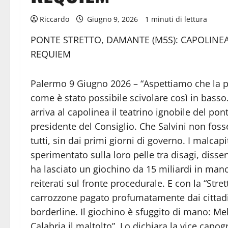
Riccardo
Giugno 9, 2026
1 minuti di lettura
PONTE STRETTO, DAMANTE (M5S): CAPOLINEA
REQUIEM
Palermo 9 Giugno 2026 – “Aspettiamo che la p
come è stato possibile scivolare così in basso
arriva al capolinea il teatrino ignobile del po
presidente del Consiglio. Che Salvini non foss
tutti, sin dai primi giorni di governo. I malcapi
sperimentato sulla loro pelle tra disagi, disser
ha lasciato un giochino da 15 miliardi in ma
reiterati sul fronte procedurale. E con la “St
carrozzone pagato profumatamente dai cittadini
borderline. Il giochino è sfuggito di mano: Mel
Calabria il maltolto”. Lo dichiara la vice cap